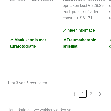
opmaken kost € 228,29
e
excl. praktijk of video
consult + € 61,71
r
📌 Meer informatie
📌 Maak kennis met
📌Traumatherapie

aurafotografie
prijslijst
1 tot 3 van 5 resultaten
❮
1
2
❯
Het tijdstip dat we wakker worden van