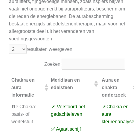
auralifters, fijngevoelige mensen, zoals hsp'ers blijven
vaak niet onopgemerkt bij auraprofiteurs, bescherm om
die reden de energiebanen. De aurabescherming
bestaat enerzijds uit edelstenentherapie, maar voor het
allergrootste deel uit het veranderen van
voedingsgewoonten
resultaten weergeven
Zoeken:
Chakra en
Meridiaan en
Aura en
aura
edelsteen
chakra
informatie
onderzoek
❶e Chakra:
📌 Verstoord het
📌Chakra en
basis- of
gedachteleven
aura
wortelstuit
kleurenanalys
✅ Agaat schijf