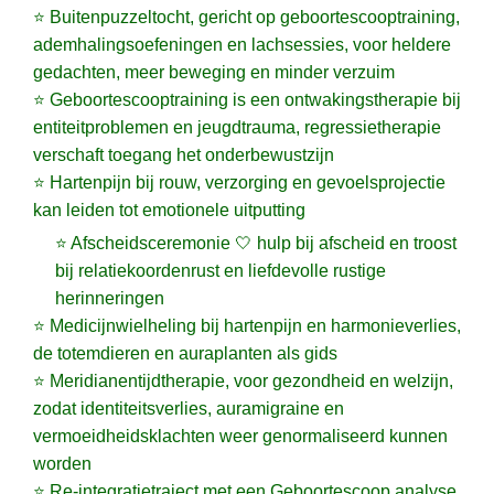
⭐ Buitenpuzzeltocht, gericht op geboortescooptraining,
ademhalingsoefeningen en lachsessies, voor heldere
gedachten, meer beweging en minder verzuim
⭐ Geboortescooptraining is een ontwakingstherapie bij
entiteitproblemen en jeugdtrauma, regressietherapie
verschaft toegang het onderbewustzijn
⭐ Hartenpijn bij rouw, verzorging en gevoelsprojectie
kan leiden tot emotionele uitputting
⭐ Afscheidsceremonie 🤍 hulp bij afscheid en troost
bij relatiekoordenrust en liefdevolle rustige
herinneringen
⭐ Medicijnwielheling bij hartenpijn en harmonieverlies,
de totemdieren en auraplanten als gids
⭐ Meridianentijdtherapie, voor gezondheid en welzijn,
zodat identiteitsverlies, auramigraine en
vermoeidheidsklachten weer genormaliseerd kunnen
worden
⭐ Re-integratietraject met een Geboortescoop analyse,