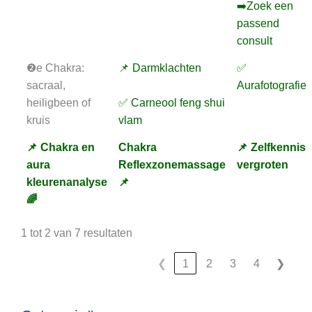
➡️Zoek een
passend
consult
❷e Chakra:
📌 Darmklachten
✅
sacraal,
Aurafotografie
heiligbeen of
✅ Carneool feng shui
kruis
vlam
📌 Chakra en
Chakra
📌 Zelfkennis
aura
Reflexzonemassage
vergroten
kleurenanalyse
📌
🌈
1 tot 2 van 7 resultaten
❮
1
2
3
4
❯