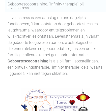
Ga
Geboortescooptraining, “infinity therapie” bij
levensstress
naar
de
Levensstress is een aanslag op ons dagelijks
inhoud
functioneren, ’t kan ontstaan door geboortestress en
jeugdtrauma, waardoor entiteitproblemen en
wilskrachtverlies ontstaan. Levensthema’s zijn vanaf
de geboorte toegewezen aan onze astrologische
dierenriemtekens en geboortedatum, ’t is een unieke
familiegetallenreeks met genenprintinformatie.
Geboortescooptraining
is als bij familieopstellingen,
een ontwakingstherapie, “infinity therapie” de zijwaarts
liggende 8 kan niet tegen stilzitten.