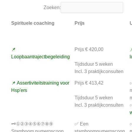
Zoeken:
Spirituele coaching
Prijs
U
📌
Prijs € 420,00

Loopbaantrajectbegeleiding
l
Tijdsduur 5 weken
Incl. 3 praktijkconsulten
📌 Assertiviteitstraining voor
Prijs € 413,42
✅
Hsp'ers
m
Tijdsduur 5 weken
m
Incl. 3 praktijkconsulten
✅
w
🗝️①②③④⑤⑥⑦⑧⑨
✅ Een
✅
Stamboom numeroscoop
stamboomnumeroscoop
p