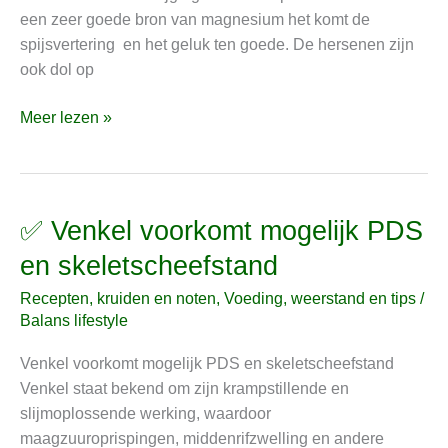
vermoeidheid
een zeer goede bron van magnesium het komt de
spijsvertering en het geluk ten goede. De hersenen zijn
ook dol op
Meer lezen »
✅ Venkel voorkomt mogelijk PDS
✅
Venkel
en skeletscheefstand
voorkomt
Recepten, kruiden en noten
,
Voeding, weerstand en tips
/
mogelijk
Balans lifestyle
PDS
en
Venkel voorkomt mogelijk PDS en skeletscheefstand
skeletscheefstand
Venkel staat bekend om zijn krampstillende en
slijmoplossende werking, waardoor
maagzuuroprispingen, middenrifzwelling en andere