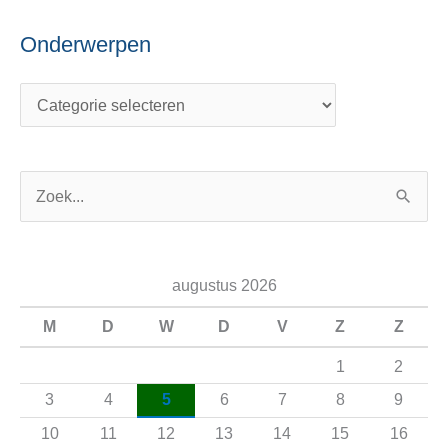
Onderwerpen
Z
o
e
augustus 2026
k
n
M
D
W
D
V
Z
Z
a
1
2
a
3
4
5
6
7
8
9
r
10
11
12
13
14
15
16