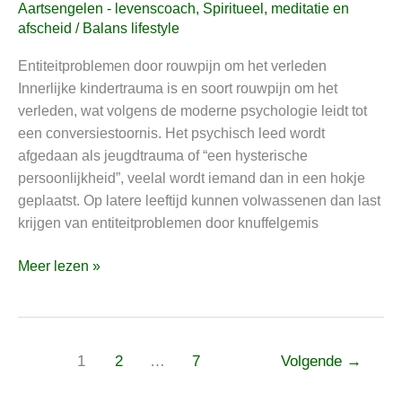
waardoor
Aartsengelen - levenscoach
,
Spiritueel, meditatie en
auraentiteiten
afscheid
/
Balans lifestyle
en
Entiteitproblemen door rouwpijn om het verleden
energiejatters
Innerlijke kindertrauma is en soort rouwpijn om het
’t
verleden, wat volgens de moderne psychologie leidt tot
geefgedrag
een conversiestoornis. Het psychisch leed wordt
stimuleren
afgedaan als jeugdtrauma of “een hysterische
persoonlijkheid”, veelal wordt iemand dan in een hokje
geplaatst. Op latere leeftijd kunnen volwassenen dan last
krijgen van entiteitproblemen door knuffelgemis
Meer lezen »
1
2
…
7
Volgende
→