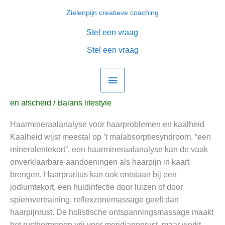
Ga
Zielenpijn creatieve coaching
Hoofdmenu
naar
de
Stel een vraag
✅ Haarmineraalanalyse voor
✅
inhoud
Haarmineraalanalyse
Stel een vraag
haarproblemen en kaalheid, bij
voor
jeuk, haaruitval
haarproblemen
en
Nieuws, gezondheid en interviews
,
Spiritueel, meditatie
kaalheid,
en afscheid
/
Balans lifestyle
bij
Haarmineraalanalyse voor haarproblemen en kaalheid
jeuk,
Kaalheid wijst meestal op ’t malabsorptiesyndroom, “een
haaruitval
mineralentekort”, een haarmineraalanalyse kan de vaak
onverklaarbare aandoeningen als haarpijn in kaart
brengen. Haarpruritus kan ook ontstaan bij een
jodiumtekort, een huidinfectie door luizen of door
spierovertraining, reflexzonemassage geeft dan
haarpijnrust. De holistische ontspanningsmassage maakt
het rusthormonen vrij voor meridianenrust, maar werkt