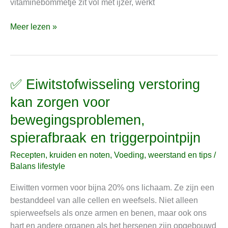
vitaminebommetje zit vol met ijzer, werkt
Meer lezen »
✅ Eiwitstofwisseling verstoring
✅
Eiwitstofwisseling
kan zorgen voor
verstoring
bewegingsproblemen,
kan
zorgen
spierafbraak en triggerpointpijn
voor
Recepten, kruiden en noten
,
Voeding, weerstand en tips
/
bewegingsproblemen,
Balans lifestyle
spierafbraak
en
Eiwitten vormen voor bijna 20% ons lichaam. Ze zijn een
triggerpointpijn
bestanddeel van alle cellen en weefsels. Niet alleen
spierweefsels als onze armen en benen, maar ook ons
hart en andere organen als het hersenen zijn opgebouwd