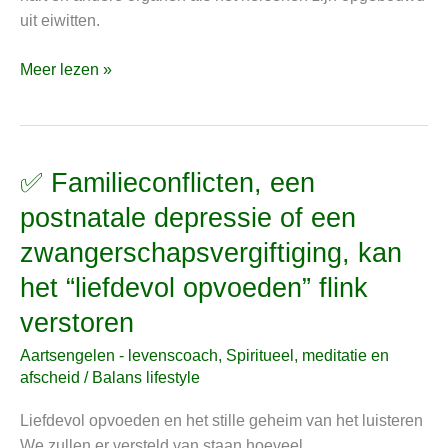
uit eiwitten.
Meer lezen »
✅ Familieconflicten, een
✅
Familieconflicten,
postnatale depressie of een
een
zwangerschapsvergiftiging, kan
postnatale
depressie
het “liefdevol opvoeden” flink
of
verstoren
een
zwangerschapsvergiftiging,
Aartsengelen - levenscoach
,
Spiritueel, meditatie en
kan
afscheid
/
Balans lifestyle
het
Liefdevol opvoeden en het stille geheim van het luisteren
“liefdevol
We zullen er versteld van staan hoeveel