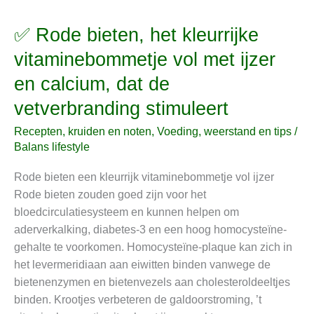
✅ Rode bieten, het kleurrijke
✅
Rode
vitaminebommetje vol met ijzer
bieten,
en calcium, dat de
het
kleurrijke
vetverbranding stimuleert
vitaminebommetje
Recepten, kruiden en noten
,
Voeding, weerstand en tips
/
vol
Balans lifestyle
met
ijzer
Rode bieten een kleurrijk vitaminebommetje vol ijzer
en
Rode bieten zouden goed zijn voor het
calcium,
bloedcirculatiesysteem en kunnen helpen om
dat
aderverkalking, diabetes-3 en een hoog homocysteïne-
de
gehalte te voorkomen. Homocysteïne-plaque kan zich in
vetverbranding
het levermeridiaan aan eiwitten binden vanwege de
stimuleert
bietenenzymen en bietenvezels aan cholesteroldeeltjes
binden. Krootjes verbeteren de galdoorstroming, ’t