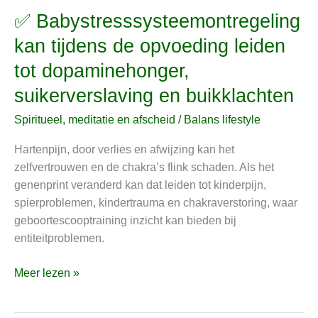
✅ Babystresssysteemontregeling
✅
Babystresssysteemontregeling
kan tijdens de opvoeding leiden
kan
tot dopaminehonger,
tijdens
de
suikerverslaving en buikklachten
opvoeding
Spiritueel, meditatie en afscheid
/
Balans lifestyle
leiden
tot
Hartenpijn, door verlies en afwijzing kan het
dopaminehonger,
zelfvertrouwen en de chakra’s flink schaden. Als het
suikerverslaving
genenprint veranderd kan dat leiden tot kinderpijn,
en
spierproblemen, kindertrauma en chakraverstoring, waar
buikklachten
geboortescooptraining inzicht kan bieden bij
entiteitproblemen.
Meer lezen »