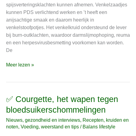
spijsverteringsklachten kunnen afnemen. Venkelzaadjes
kunnen PDS verlichtend werken en ’t heeft een
anijsachtige smaak en daarom heerlijk in
venkelstoofpotjes. Het venkelkruid ondersteund de lever
bij burn-outklachten, waardoor darmslijmophoping, reuma
en een herpesvirusbesmetting voorkomen kan worden.
De
Meer lezen »
✅ Courgette, het wapen tegen
✅
Courgette,
bloedsuikerschommelingen
het
Nieuws, gezondheid en interviews
,
Recepten, kruiden en
wapen
noten
,
Voeding, weerstand en tips
/
Balans lifestyle
tegen
bloedsuikerschommelingen