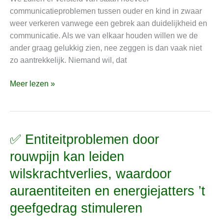
opvoeden”
communicatieproblemen tussen ouder en kind in zwaar
flink
weer verkeren vanwege een gebrek aan duidelijkheid en
verstoren
communicatie. Als we van elkaar houden willen we de
ander graag gelukkig zien, nee zeggen is dan vaak niet
zo aantrekkelijk. Niemand wil, dat
Meer lezen »
✅ Entiteitproblemen door
✅
Entiteitproblemen
rouwpijn kan leiden
door
wilskrachtverlies, waardoor
rouwpijn
kan
auraentiteiten en energiejatters ’t
leiden
geefgedrag stimuleren
wilskrachtverlies,