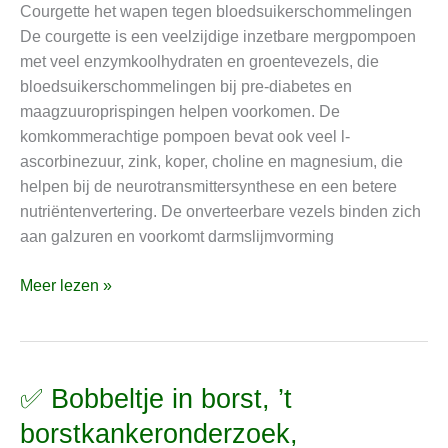
Courgette het wapen tegen bloedsuikerschommelingen
De courgette is een veelzijdige inzetbare mergpompoen
met veel enzymkoolhydraten en groentevezels, die
bloedsuikerschommelingen bij pre-diabetes en
maagzuuroprispingen helpen voorkomen. De
komkommerachtige pompoen bevat ook veel l-
ascorbinezuur, zink, koper, choline en magnesium, die
helpen bij de neurotransmittersynthese en een betere
nutriëntenvertering. De onverteerbare vezels binden zich
aan galzuren en voorkomt darmslijmvorming
Meer lezen »
✅ Bobbeltje in borst, ’t
✅
Bobbeltje
borstkankeronderzoek,
in