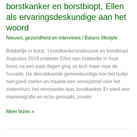
borstkanker en borstbiopt, Ellen
borst,
’t
als ervaringsdeskundige aan het
borstkankeronderzoek,
woord
borstkanker
en
Nieuws, gezondheid en interviews
/
Balans lifestyle
borstbiopt,
Bobbeltje in borst, ’t borstkankeronderzoek en borstbiopt
Ellen
Augustus 2019 ontdekte Ellen een bobbeltje in haar
als
borst, na een paar dagen ging ze toch maar naar de
ervaringsdeskundige
huisarts. De dienstdoende geneeskundige kon het bultje
aan
niet goed voelen en maakte een verwijsbrief voor het
het
ziekenhuis, het vermoeden was borstkanker. Er werd een
woord
mammografie en echo gemaakt, zonder
Meer lezen »