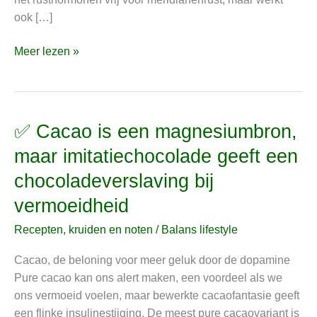
ook […]
Meer lezen »
✅ Cacao is een magnesiumbron,
✅
Cacao
maar imitatiechocolade geeft een
is
chocoladeverslaving bij
een
magnesiumbron,
vermoeidheid
maar
Recepten, kruiden en noten
/
Balans lifestyle
imitatiechocolade
geeft
Cacao, de beloning voor meer geluk door de dopamine
een
Pure cacao kan ons alert maken, een voordeel als we
chocoladeverslaving
ons vermoeid voelen, maar bewerkte cacaofantasie geeft
bij
een flinke insulinestijging. De meest pure cacaovariant is