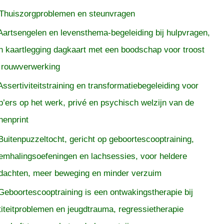
Thuiszorgproblemen en steunvragen
Aartsengelen en levensthema-begeleiding bij hulpvragen,
n kaartlegging dagkaart met een boodschap voor troost
 rouwverwerking
Assertiviteitstraining en transformatiebegeleiding voor
p’ers op het werk, privé en psychisch welzijn van de
nenprint
Buitenpuzzeltocht, gericht op geboortescooptraining,
emhalingsoefeningen en lachsessies, voor heldere
dachten, meer beweging en minder verzuim
Geboortescooptraining is een ontwakingstherapie bij
titeitproblemen en jeugdtrauma, regressietherapie