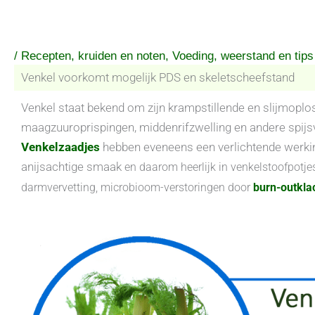
Ga
naar
de
/
Recepten, kruiden en noten
,
Voeding, weerstand en tips
inhoud
Venkel voorkomt mogelijk PDS en skeletscheefstand
Venkel staat bekend om zijn krampstillende en slijmopl
maagzuuroprispingen, middenrifzwelling en andere spij
Venkelzaadjes
hebben eveneens een verlichtende werkin
anijsachtige smaak
en daarom heerlijk in venkelstoofpotje
darmvervetting, microbioom-verstoringen door
burn-outkla