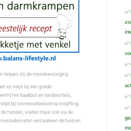
a
✅ 
r
zo
:
in
✅ 
vo
✅ 
n helpen, bij de mondverzorging
✅ 
ac
en en helpt bij een goede
ermt het kaakbot en tandwortels,
✅ 
helpt bij
toxineoverbelasting ontgifting.
✅ 
 de handen, voeten maar ook via de
ge
mmoniaderivaten verzwakken de huid en
me