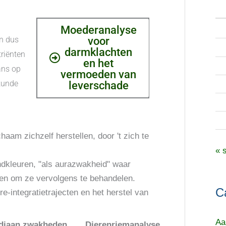
n
a
Moederanalyse
n dus
voor
a
darmklachten
riënten
r
en het
ans op
vermoeden van
:
kunde
leverschade
aam zichzelf herstellen, door 't zich te
« 
ndkleuren, "als aurazwakheid" waar
gen om ze vervolgens te behandelen.
C
e-integratietrajecten en het herstel van
Aa
diaan zwakheden
Dierenriemanalyse