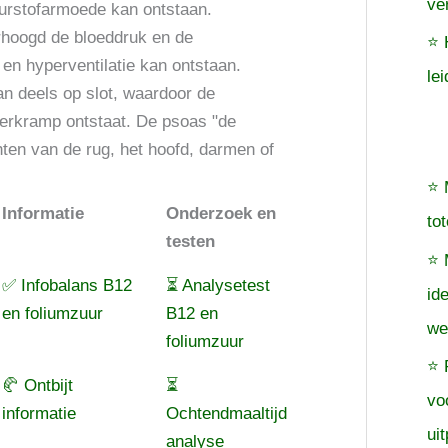
ve
uurstofarmoede kan ontstaan.
rhoogd de bloeddruk en de
⭐ 
en hyperventilatie kan ontstaan.
le
an deels op slot, waardoor de
pierkramp ontstaat. De psoas "de
chten van de rug, het hoofd, darmen of
⭐ 
Informatie
Onderzoek en
to
testen
⭐ 
✅ Infobalans B12
⏳ Analysetest
id
en foliumzuur
B12 en
we
foliumzuur
⭐ 
🥐 Ontbijt
⏳
vo
informatie
Ochtendmaaltijd
uit
analyse