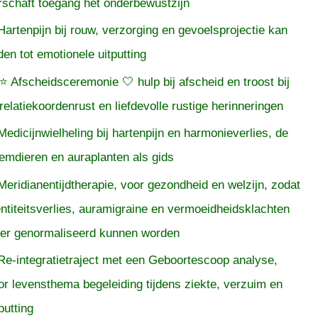
rschaft toegang het onderbewustzijn
Hartenpijn bij rouw, verzorging en gevoelsprojectie kan
iden tot emotionele uitputting
⭐ Afscheidsceremonie 🤍 hulp bij afscheid en troost bij
relatiekoordenrust en liefdevolle rustige herinneringen
Medicijnwielheling bij hartenpijn en harmonieverlies, de
temdieren en auraplanten als gids
Meridianentijdtherapie, voor gezondheid en welzijn, zodat
entiteitsverlies, auramigraine en vermoeidheidsklachten
er genormaliseerd kunnen worden
Re-integratietraject met een Geboortescoop analyse,
or levensthema begeleiding tijdens ziekte, verzuim en
putting