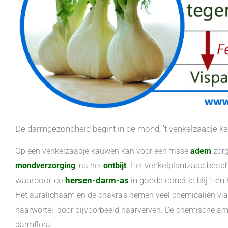
De darmgezondheid begint in de mond, 't venkelzaadje ka
Op een venkelzaadje kauwen
kan voor een frisse
adem
zorg
venkelplantzaad besch
mondverzorging
, na het
ontbijt
. Het
waardoor de
hersen-darm-as
in goede conditie blijft en 
Het auralichaam en de chakra’s nemen veel chemicaliën via
haarwortel, door bijvoorbeeld haarverven. De chemische a
darmflora.