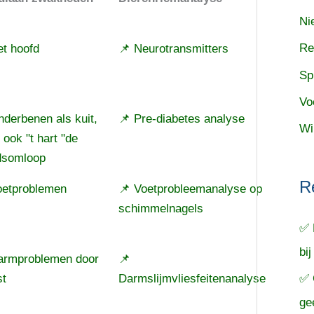
Ni
Re
et hoofd
📌 Neurotransmitters
Sp
Vo
derbenen als kuit,
📌 Pre-diabetes analyse
Wi
ook "t hart "de
dsomloop
R
oetproblemen
📌 Voetprobleemanalyse op
schimmelnagels
✅ 
bij
armproblemen door
📌
✅ 
st
Darmslijmvliesfeitenanalyse
ge