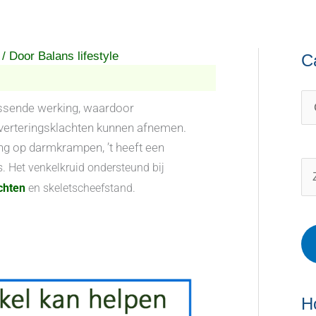
/ Door
Balans lifestyle
C
C
O
a
n
t
d
ossende werking, waardoor
sverteringsklachten kunnen afnemen.
e
e
g op darmkrampen, ’t heeft een
g
r
s. Het venkelkruid ondersteund bij
o
w
Z
chten
en skeletscheefstand.
r
e
o
i
r
e
e
p
k
ë
e
n
n
n
a
H