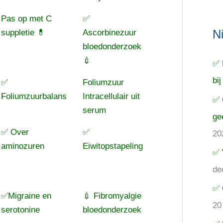
Pas op met C
✅
N
suppletie 💊
Ascorbinezuur
bloedonderzoek
💉
✅ 
bij
✅
Foliumzuur
Foliumzuurbalans
Intracellulair uit
✅ 
serum
ge
✅ Over
✅
20
aminozuren
Eiwitopstapeling
✅ 
de
✅ 
✅Migraine en
💉 Fibromyalgie
20
serotonine
bloedonderzoek