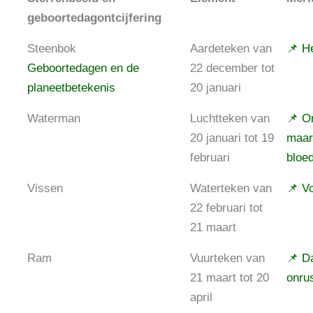
geboortedagontcijfering
Steenbok
Aardeteken van
📌 H
Geboortedagen en de
22 december tot
planeetbetekenis
20 januari
Waterman
Luchtteken van
📌 On
20 januari tot 19
maar 
februari
bloe
Vissen
Waterteken van
📌 V
22 februari tot
21 maart
Ram
Vuurteken van
📌 D
21 maart tot 20
onru
april