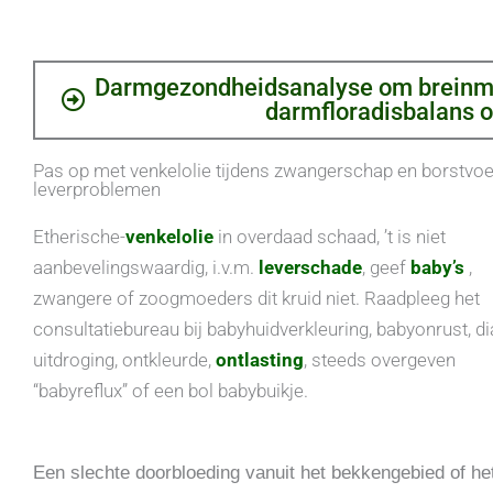
Darmgezondheidsanalyse om breinmis
darmfloradisbalans o
Pas op met venkelolie tijdens zwangerschap en borstvoe
leverproblemen
Etherische-
venkelolie
in overdaad schaad, ’t is niet
aanbevelingswaardig, i.v.m.
leverschade
, geef
baby’s
,
zwangere of zoogmoeders dit kruid niet. Raadpleeg het
consultatiebureau bij babyhuidverkleuring, babyonrust, di
uitdroging, ontkleurde,
ontlasting
, steeds overgeven
“babyreflux” of een bol babybuikje.
Een slechte doorbloeding vanuit het bekkengebied of het