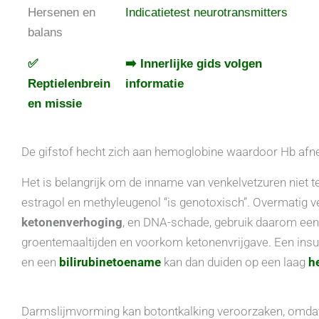
Hersenen en
Indicatietest neurotransmitters
balans
✅
➡️ Innerlijke gids volgen
Reptielenbrein
informatie
en missie
De gifstof hecht zich aan hemoglobine waardoor Hb afne
Het is belangrijk om de inname van venkelvetzuren niet te
estragol en methyleugenol “is genotoxisch”. Overmatig ve
ketonenverhoging
, en DNA-schade, gebruik daarom een 
groentemaaltijden en voorkom ketonenvrijgave. Een insul
en een
bilirubinetoename
kan dan duiden op een laag
h
Darmslijmvorming kan botontkalking veroorzaken, omdat