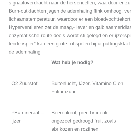
signaaloverdracht naar de hersencellen, waardoor er z
Burn-outklachten jagen de ademhaling flink omhoog, ve
lichaamstemperatuur, waardoor er een bloedvochttekort 
Hyperventileren zet de maag,- lever en galblaasmeridia
enzymatische-route deels wordt stilgelegd en er ijzers
lendenspier" kan een grote rol spelen bij uitputtingskla
de ademhaling
Wat heb je nodig?
O2 Zuurstof
Buitenlucht, IJzer, Vitamine C en
Foliumzuur
FE=mineraal –
Boerenkool, prei, broccoli,
ijzer
ongezoet gedroogd fruit zoals
abrikozen en rozijnen