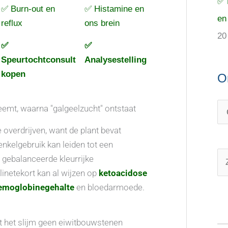
✅ 
✅ Burn-out en
✅ Histamine en
en
reflux
ons brein
20
✅
✅
Speurtochtconsult
Analysestelling
kopen
O
emt, waarna "galgeelzucht" ontstaat
 overdrijven, want de plant bevat
nkelgebruik kan leiden tot een
gebalanceerde kleurrijke
Z
inetekort kan al wijzen op
ketoacidose
o
emoglobinegehalte
en bloedarmoede.
e
k
 het slijm geen eiwitbouwstenen