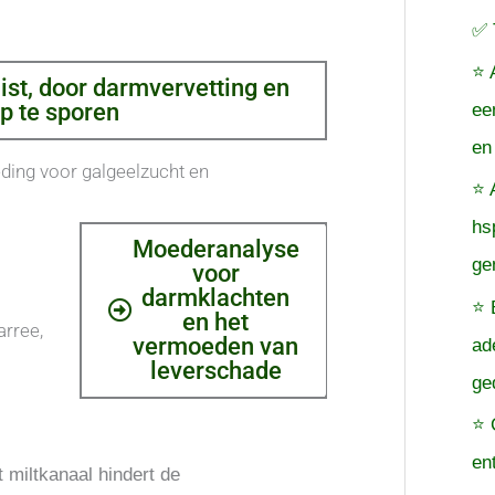
✅ 
⭐ 
t, door darmvervetting en
p te sporen
ee
en
ding voor galgeelzucht en
⭐ 
hs
Moederanalyse
ge
voor
darmklachten
⭐ 
en het
arree,
vermoeden van
ad
leverschade
ge
⭐ 
en
 miltkanaal hindert de