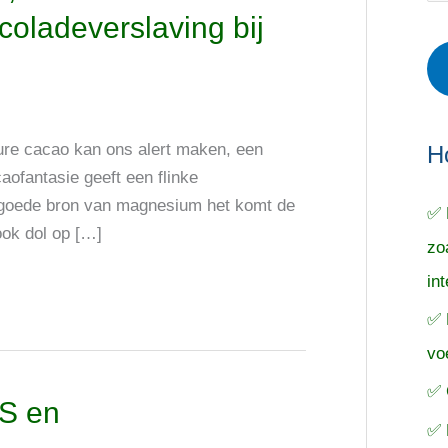
r
e
o
coladeverslaving bij
i
r
e
e
p
k
ë
e
n
n
n
ure cacao kan ons alert maken, een
a
H
ofantasie geeft een flinke
a
r goede bron van magnesium het komt de
✅ 
r
ook dol op […]
zo
:
in
✅ 
vo
✅ 
DS en
✅ 