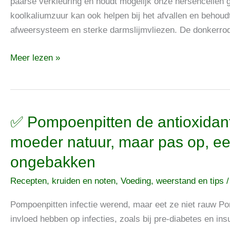
en
paarse verkleuring en houdt mogelijk onze hersencellen 
hersengezondheid,
koolkaliumzuur kan ook helpen bij het afvallen en behou
wijnsteenzuur
afweersysteem en sterke darmslijmvliezen. De donkerrode
in
Meer lezen »
de
koolsoort
kan
mogelijk
ook
✅
✅ Pompoenpitten de antioxida
helpen
Pompoenpitten
moeder natuur, maar pas op, eet
bij
de
ongebakken
het
antioxidantenbommetjes
afvallen
van
Recepten, kruiden en noten
,
Voeding, weerstand en tips
moeder
natuur,
Pompoenpitten infectie werend, maar eet ze niet rauw 
maar
invloed hebben op infecties, zoals bij pre-diabetes en i