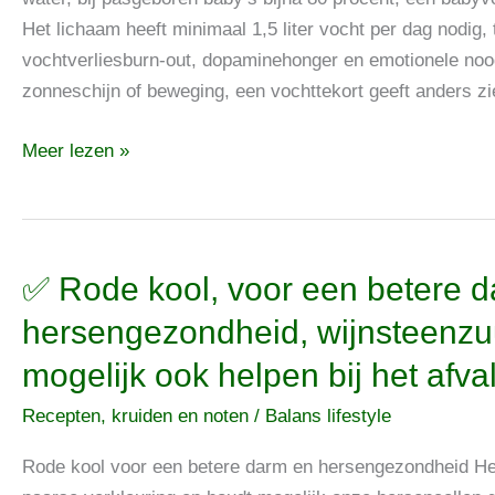
tot
Het lichaam heeft minimaal 1,5 liter vocht per dag nodig
grommende
vochtverliesburn-out, dopaminehonger en emotionele noo
zielenwoede,
zonneschijn of beweging, een vochttekort geeft anders z
dopaminehonger
en
Meer lezen »
emotionele
nood
✅
✅ Rode kool, voor een betere 
Rode
hersengezondheid, wijnsteenzuu
kool,
mogelijk ook helpen bij het afva
voor
een
Recepten, kruiden en noten
/
Balans lifestyle
betere
darm
Rode kool voor een betere darm en hersengezondheid Het 