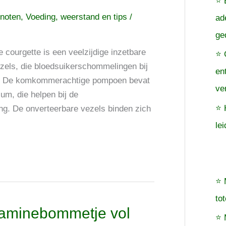
⭐ 
 noten
,
Voeding, weerstand en tips
/
ad
ge
courgette is een veelzijdige inzetbare
⭐ 
els, die bloedsuikerschommelingen bij
en
n. De komkommerachtige pompoen bevat
ve
um, die helpen bij de
⭐ 
ing. De onverteerbare vezels binden zich
le
⭐ 
to
itaminebommetje vol
⭐ 