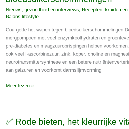
het
Nieuws, gezondheid en interviews
,
Recepten, kruiden en
wapen
Balans lifestyle
tegen
bloedsuikerschommelingen
Courgette het wapen tegen bloedsuikerschommelingen De 
mergpompoen met veel enzymkoolhydraten en groentevez
pre-diabetes en maagzuuroprispingen helpen voorkome
ook veel l-ascorbinezuur, zink, koper, choline en magnesi
neurotransmittersynthese en een betere nutriëntenverter
aan galzuren en voorkomt darmslijmvorming
Meer lezen »
✅
✅ Rode bieten, het kleurrijke v
Rode