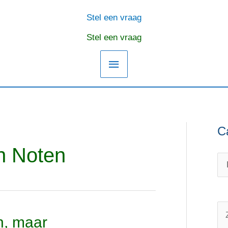
Stel een vraag
Hoofdmenu
Stel een vraag
C
C
O
a
n
n Noten
t
d
e
e
g
r
o
w
Z
n, maar