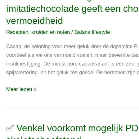
Cacao
imitatiechocolade geeft een cho
is
vermoeidheid
een
magnesiumbron,
Recepten, kruiden en noten
/
Balans lifestyle
maar
imitatiechocolade
Cacao, de beloning voor meer geluk door de dopamine P
geeft
voordeel als we ons vermoeid voelen, maar bewerkte caca
een
insulinestijging. De meest pure cacaovariant is een zee
chocoladeverslaving
spijsvertering en het geluk ten goede. De hersenen zijn 
bij
Meer lezen »
vermoeidheid
✅
✅ Venkel voorkomt mogelijk P
Venkel