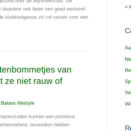
gezond door de wijnsteenzuur. De
« 
dt daardoor ook beter een goed werkend
 sluitkoolgewas zit vol vezels voor een
C
Aa
Ni
ntenbommetjes van
Re
 ze niet rauw of
Sp
Vo
/
Balans lifestyle
Wi
Pompoenzaden kunnen een positieve
nsulinemoeheid, bovendien hebben
R