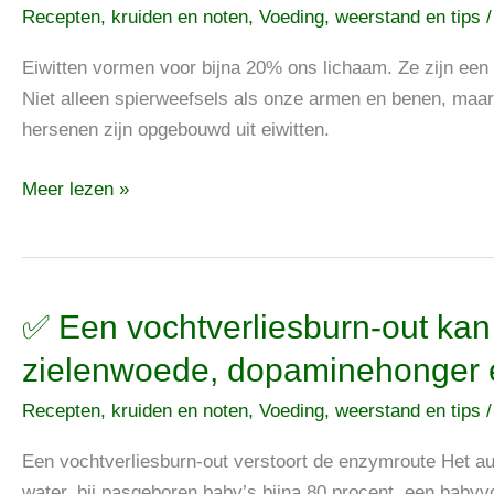
Recepten, kruiden en noten
,
Voeding, weerstand en tips
kan
zorgen
Eiwitten vormen voor bijna 20% ons lichaam. Ze zijn een 
voor
Niet alleen spierweefsels als onze armen en benen, maar
bewegingsproblemen,
hersenen zijn opgebouwd uit eiwitten.
spierafbraak
en
Meer lezen »
triggerpointpijn
✅
✅ Een vochtverliesburn-out kan
Een
zielenwoede, dopaminehonger 
vochtverliesburn-
Recepten, kruiden en noten
,
Voeding, weerstand en tips
out
kan
Een vochtverliesburn-out verstoort de enzymroute Het au
leiden
water, bij pasgeboren baby’s bijna 80 procent, een baby