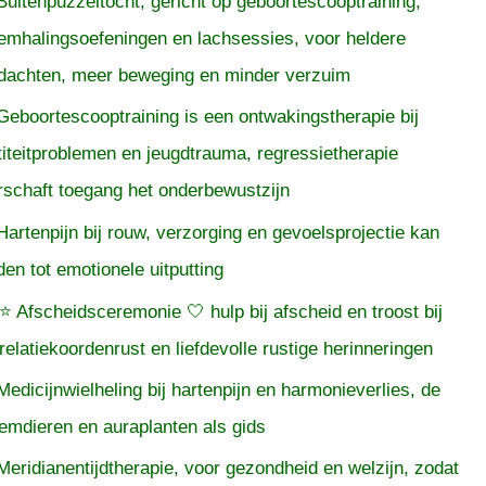
Buitenpuzzeltocht, gericht op geboortescooptraining,
emhalingsoefeningen en lachsessies, voor heldere
dachten, meer beweging en minder verzuim
Geboortescooptraining is een ontwakingstherapie bij
titeitproblemen en jeugdtrauma, regressietherapie
rschaft toegang het onderbewustzijn
Hartenpijn bij rouw, verzorging en gevoelsprojectie kan
iden tot emotionele uitputting
⭐ Afscheidsceremonie 🤍 hulp bij afscheid en troost bij
relatiekoordenrust en liefdevolle rustige herinneringen
Medicijnwielheling bij hartenpijn en harmonieverlies, de
temdieren en auraplanten als gids
Meridianentijdtherapie, voor gezondheid en welzijn, zodat