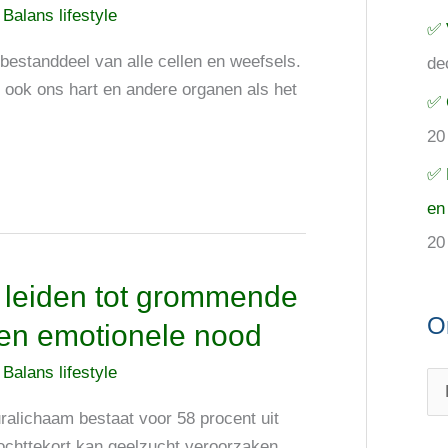
/
Balans lifestyle
✅ 
bestanddeel van alle cellen en weefsels.
de
 ook ons hart en andere organen als het
✅ 
20
✅ 
en
20
 leiden tot grommende
O
en emotionele nood
/
Balans lifestyle
ralichaam bestaat voor 58 procent uit
vochttekort kan geelzucht veroorzaken.