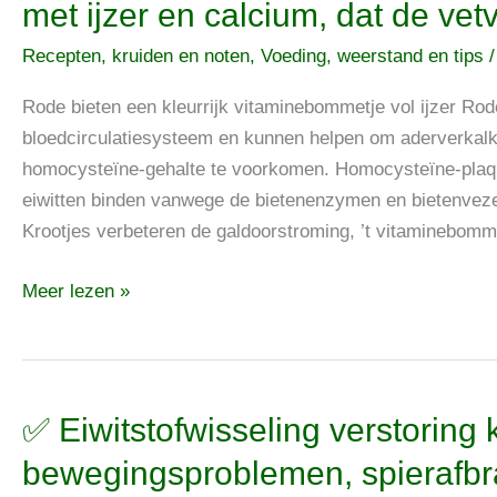
met ijzer en calcium, dat de vet
bieten,
Recepten, kruiden en noten
,
Voeding, weerstand en tips
het
kleurrijke
Rode bieten een kleurrijk vitaminebommetje vol ijzer Rod
vitaminebommetje
bloedcirculatiesysteem en kunnen helpen om aderverkalk
vol
homocysteïne-gehalte te voorkomen. Homocysteïne-plaqu
met
eiwitten binden vanwege de bietenenzymen en bietenvezel
ijzer
Krootjes verbeteren de galdoorstroming, ’t vitaminebommet
en
calcium,
Meer lezen »
dat
de
vetverbranding
stimuleert
✅
✅ Eiwitstofwisseling verstoring
Eiwitstofwisseling
bewegingsproblemen, spierafbra
verstoring