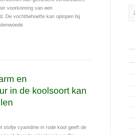
, ter voorkoming van een
Z
d. De vochtbehoefte kan oplopen bij
o
ielenwoede
e
k
n
a
a
darm en
r
r in de koolsoort kan
:
llen
stofje cyanidine in rode kool geeft de