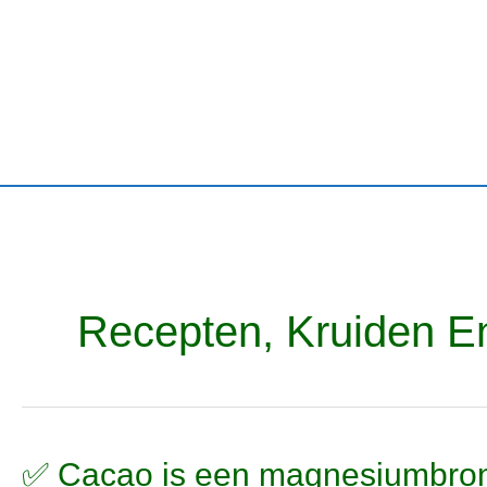
Ga
naar
de
inhoud
Recepten, Kruiden E
✅
✅ Cacao is een magnesiumbro