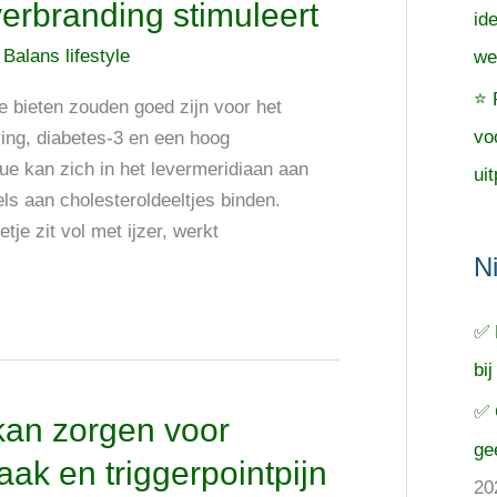
verbranding stimuleert
id
/
Balans lifestyle
we
⭐ 
e bieten zouden goed zijn voor het
vo
ing, diabetes-3 en een hoog
e kan zich in het levermeridiaan aan
uit
s aan cholesteroldeeltjes binden.
je zit vol met ijzer, werkt
N
✅ 
bij
✅ 
 kan zorgen voor
ge
ak en triggerpointpijn
20