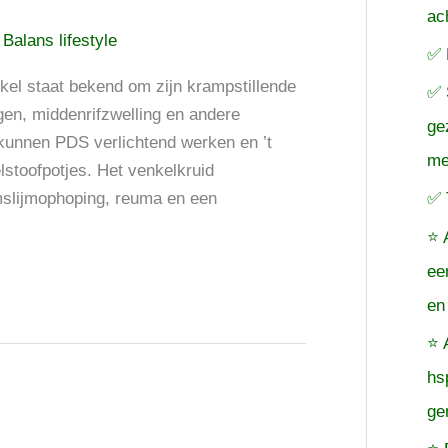
ac
/
Balans lifestyle
✅ 
el staat bekend om zijn krampstillende
✅ 
en, middenrifzwelling en andere
ge
kunnen PDS verlichtend werken en ’t
me
lstoofpotjes. Het venkelkruid
✅ 
mslijmophoping, reuma en een
⭐ 
ee
en
⭐ 
hs
ge