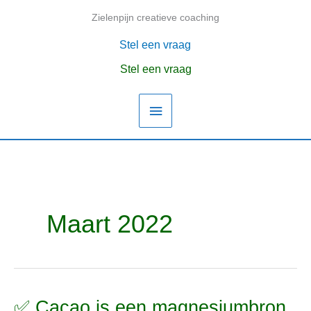
Ga
Zielenpijn creatieve coaching
Hoofdmenu
naar
de
Stel een vraag
inhoud
Stel een vraag
Maart 2022
✅ Cacao is een magnesiumbron,
✅