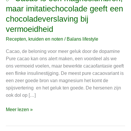
Cacao
maar imitatiechocolade geeft een
is
chocoladeverslaving bij
een
magnesiumbron,
vermoeidheid
maar
Recepten, kruiden en noten
/
Balans lifestyle
imitatiechocolade
geeft
Cacao, de beloning voor meer geluk door de dopamine
een
Pure cacao kan ons alert maken, een voordeel als we
chocoladeverslaving
ons vermoeid voelen, maar bewerkte cacaofantasie geeft
bij
een flinke insulinestijging. De meest pure cacaovariant is
vermoeidheid
een zeer goede bron van magnesium het komt de
spijsvertering en het geluk ten goede. De hersenen zijn
ook dol op […]
Meer lezen »