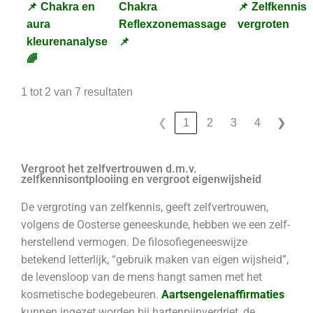
📌 Chakra en
Chakra
📌 Zelfkennis
aura
Reflexzonemassage
vergroten
kleurenanalyse
📌
🌈
1 tot 2 van 7 resultaten
❮
1
2
3
4
❯
Vergroot het zelfvertrouwen d.m.v.
zelfkennisontplooiing en vergroot eigenwijsheid
De vergroting van zelfkennis, geeft zelfvertrouwen,
volgens de Oosterse geneeskunde, hebben we een zelf-
herstellend vermogen. De filosofiegeneeswijze
betekend letterlijk, “gebruik maken van eigen wijsheid”,
de levensloop van de mens hangt samen met het
kosmetische bodegebeuren.
Aartsengelenaffirmaties
kunnen ingezet worden bij hartenpijnverdriet, de