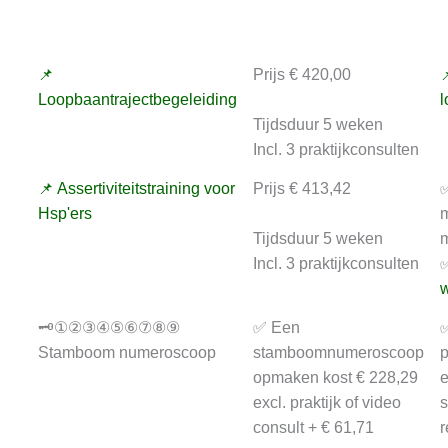
📌
Prijs € 420,00

Loopbaantrajectbegeleiding
l
Tijdsduur 5 weken
Incl. 3 praktijkconsulten
📌 Assertiviteitstraining voor
Prijs € 413,42
✅
Hsp'ers
m
Tijdsduur 5 weken
m
Incl. 3 praktijkconsulten
✅
w
🗝️①②③④⑤⑥⑦⑧⑨
✅ Een
✅
Stamboom numeroscoop
stamboomnumeroscoop
p
opmaken kost € 228,29
e
excl. praktijk of video
consult + € 61,71
r