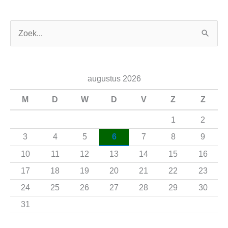
Z
o
e
augustus 2026
k
n
M
D
W
D
V
Z
Z
a
1
2
a
3
4
5
6
7
8
9
r
10
11
12
13
14
15
16
:
17
18
19
20
21
22
23
24
25
26
27
28
29
30
31