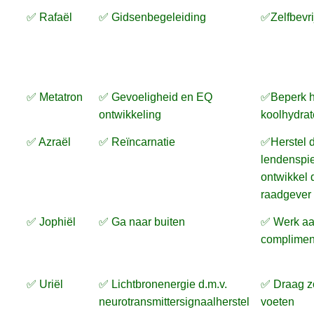
✅ Rafaël
✅ Gidsenbegeleiding
✅Zelfbevri
✅ Metatron
✅ Gevoeligheid en EQ
✅Beperk h
ontwikkeling
koolhydra
✅ Azraël
✅ Reïncarnatie
✅Herstel 
lendenspie
ontwikkel 
raadgever
✅ Jophiël
✅ Ga naar buiten
✅ Werk a
complimen
✅ Uriël
✅ Lichtbronenergie d.m.v.
✅ Draag z
neurotransmittersignaalherstel
voeten