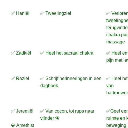
✅ Haniël
✅ Tweelingziel
✅ Verlore
tweelinghel
terugvinde
chakra pu
massage
✅ Zadkiël
✅ Heel het sacraal chakra
✅ Heel em
pijn met l
✅ Raziël
✅ Schrijf herinneringen in een
✅ Heel het
dagboek
van
hartrouwen
✅ Jeremiël
✅ Van cocon, tot rups naar
✅Geef een
vlinder 🦋
ruimte en 
💎 Amethist
beweging