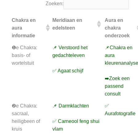
Zoeken:
Chakra en
Meridiaan en
Aura en
aura
edelsteen
chakra
informatie
onderzoek
❶e Chakra:
📌 Verstoord het
📌Chakra en
basis- of
gedachteleven
aura
wortelstuit
kleurenanalys
✅ Agaat schijf
➡️Zoek een
passend
consult
❷e Chakra:
📌 Darmklachten
✅
sacraal,
Aurafotografie
heiligbeen of
✅ Carneool feng shui
kruis
vlam