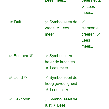
Lees meer...
beiennectar
📌 Lees
meer...
📌 Duif
✅ Symboliseert de
✅
vrede 📌 Lees
Harmonie
meer...
creëren, 📌
Lees
meer...
✅ Edelhert 🦒
✅ Symboliseert
helende krachten
📌 Lees meer...
✅ Eend 🦆
✅ Symboliseert de
hoog gevoeligheid
📌 Lees meer...
✅ Eekhoorn
✅ Symboliseert de
rust 📌 Lees