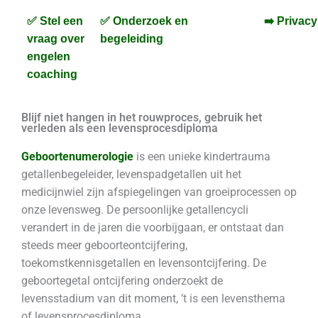
✅ Stel een
✅ Onderzoek en
➡️ Privacy
vraag over
begeleiding
engelen
coaching
Blijf niet hangen in het rouwproces, gebruik het
verleden als een levensprocesdiploma
Geboortenumerologie
is een unieke kindertrauma
getallenbegeleider, levenspadgetallen uit het
medicijnwiel zijn afspiegelingen van groeiprocessen op
onze levensweg. De persoonlijke getallencycli
verandert in de jaren die voorbijgaan, er ontstaat dan
steeds meer geboorteontcijfering,
toekomstkennisgetallen en levensontcijfering. De
geboortegetal ontcijfering onderzoekt de
levensstadium van dit moment, ’t is een levensthema
of levensprocesdiploma.