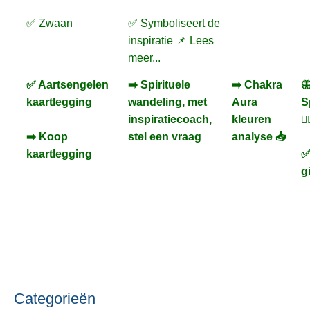
✅ Zwaan
✅ Symboliseert de
inspiratie 📌 Lees
meer...
✅ Aartsengelen
➡️ Spirituele
➡️ Chakra

kaartlegging
wandeling, met
Aura
S
inspiratiecoach,
kleuren
🚶‍
➡️ Koop
stel een vraag
analyse 📥
kaartlegging
✅
g
Categorieën
C
O