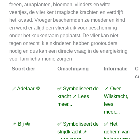
feeën, auraplanten, bloemen, vlinders en witte
veertjes, de vlier kent magische krachten en verdrijft
het kwaad. Vroeger beschermden ze moeder en kind
en werd er altijd een vlierstruik voor bescherming
onder het keukenraam geplaatst. De vlier kan niet
tegen onrecht, kleinkinderen hebben grootouders
nodig en dus kan een directe vraag in de energiekring
voor familieharmonie zorgen
Soort dier
Omschrijving
Informatie
C
c
✅ Adelaar 🦅
✅ Symboliseert de
📌 Over
kracht 📌 Lees
Wilskracht,
meer...
lees
meer....
📌 Bij 🐝
✅ Symboliseert de
✅ Het
strijdkracht 📌
geheim van