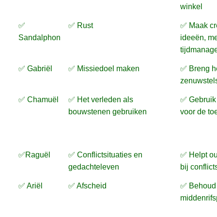
winkel
✅
✅ Rust
✅ Maak cr
Sandalphon
ideeën, me
tijdmanag
✅ Gabriël
✅ Missiedoel maken
✅ Breng h
zenuwstelse
✅ Chamuël
✅ Het verleden als
✅ Gebruik 
bouwstenen gebruiken
voor de to
✅Raguël
✅ Conflictsituaties en
✅ Helpt ou
gedachteleven
bij conflict
✅ Ariël
✅ Afscheid
✅ Behoud
middenrifs