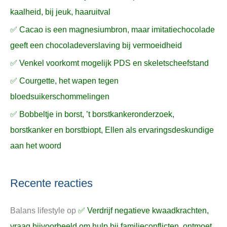
kaalheid, bij jeuk, haaruitval
✅ Cacao is een magnesiumbron, maar imitatiechocolade
geeft een chocoladeverslaving bij vermoeidheid
✅ Venkel voorkomt mogelijk PDS en skeletscheefstand
✅ Courgette, het wapen tegen
bloedsuikerschommelingen
✅ Bobbeltje in borst, ’t borstkankeronderzoek,
borstkanker en borstbiopt, Ellen als ervaringsdeskundige
aan het woord
Recente reacties
Balans lifestyle
op
✅ Verdrijf negatieve kwaadkrachten,
vraag bijvoorbeeld om hulp bij familieconflicten, ontmoet