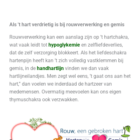
Ga
naar
de
Als 't hart verdrietig is bij rouwverwerking en gemis
inhoud
Rouwverwerking kan een aanslag zijn op ’t hartchakra,
wat vaak leidt tot
hypoglykemie
en zelfliefdeverlies,
dat de zelf verzorging blokkeert. Als het liefdeschakra
hartenpijn heeft kan ’t zich volledig vastklemmen bij
gemis, in de
handhartlijn
vinden we dan vaak
hartlijneilandjes. Men zegt wel eens, ’t gaat ons aan het
hart,” dan voelen we inderdaad de hartzeer van
medemensen. Overmatig meevoelen kan ons eigen
thymuschakra ook verzwakken.