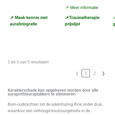
📌 Meer informatie
📌 Maak kennis met
📌Traumatherapie

aurafotografie
prijslijst
1 tot 3 van 5 resultaten
❮
1
2
❯
Karakterschade kan opgeheven worden door alle
auraprofiteursplakkers te elimineren
Burn-outklachten zet de ademhaling flink onder druk,
waardoor een verhoogd koolzuurgehalte in de