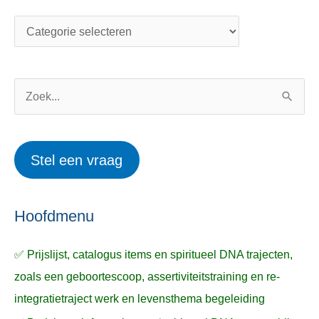
a
n
t
d
e
e
g
r
o
w
Z
r
e
o
i
r
e
Stel een vraag
e
p
k
ë
e
n
n
n
a
Hoofdmenu
a
✅ Prijslijst, catalogus items en spiritueel DNA trajecten,
r
zoals een geboortescoop, assertiviteitstraining en re-
:
integratietraject werk en levensthema begeleiding