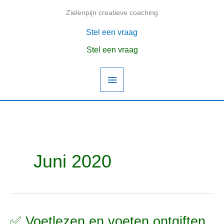
Ga
Zielenpijn creatieve coaching
Hoofdmenu
naar
de
Stel een vraag
inhoud
Stel een vraag
Juni 2020
✅ Voetlezen en voeten ontgiften
✅