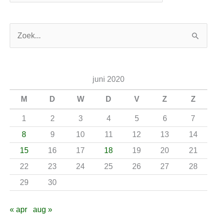
Z
o
e
juni 2020
k
n
M
D
W
D
V
Z
Z
a
1
2
3
4
5
6
7
a
8
9
10
11
12
13
14
r
15
16
17
18
19
20
21
:
22
23
24
25
26
27
28
29
30
« apr
aug »