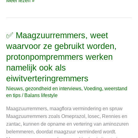
Meer lezen »
✅ Maagzuurremmers, weet
✅
Maagzuurremmers,
waarvoor ze gebruikt worden,
weet
protonpompremmers werken
waarvoor
ze
namelijk ook als
gebruikt
eiwitverteringremmers
worden,
protonpompremmers
Nieuws, gezondheid en interviews
,
Voeding, weerstand
werken
en tips
/
Balans lifestyle
namelijk
Maagzuurremmers, maagflora vermindering en spruw
ook
Maagzuurremmers zoals Omeprazol, losec, Rennies en
als
zantac, kunnen de opname en vertering van aminozuren
eiwitverteringremmers
belemmeren, doordat maagzuur verminderd wordt.