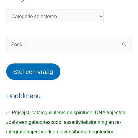
a
n
t
d
e
e
g
r
o
w
Z
r
e
o
i
r
e
Stel een vraag
e
p
k
ë
e
n
n
n
a
Hoofdmenu
a
✅ Prijslijst, catalogus items en spiritueel DNA trajecten,
r
zoals een geboortescoop, assertiviteitstraining en re-
:
integratietraject werk en levensthema begeleiding