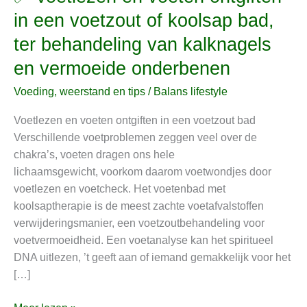
Voetlezen
in een voetzout of koolsap bad,
en
ter behandeling van kalknagels
voeten
ontgiften
en vermoeide onderbenen
in
Voeding, weerstand en tips
/
Balans lifestyle
een
voetzout
Voetlezen en voeten ontgiften in een voetzout bad
of
Verschillende voetproblemen zeggen veel over de
koolsap
chakra’s, voeten dragen ons hele
bad,
lichaamsgewicht, voorkom daarom voetwondjes door
ter
voetlezen en voetcheck. Het voetenbad met
behandeling
koolsaptherapie is de meest zachte voetafvalstoffen
van
verwijderingsmanier, een voetzoutbehandeling voor
kalknagels
voetvermoeidheid. Een voetanalyse kan het spiritueel
en
DNA uitlezen, ’t geeft aan of iemand gemakkelijk voor het
vermoeide
[…]
onderbenen