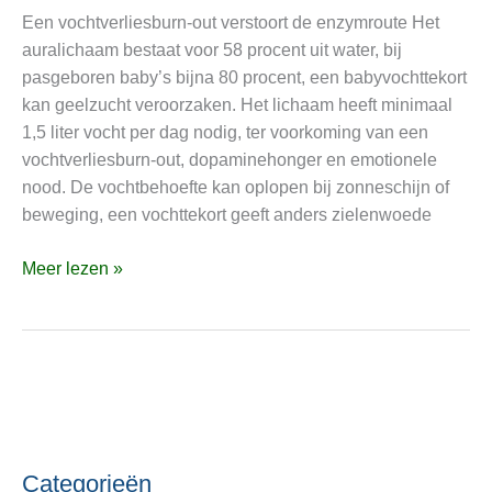
zielenwoede,
Een vochtverliesburn-out verstoort de enzymroute Het
dopaminehonger
auralichaam bestaat voor 58 procent uit water, bij
en
pasgeboren baby’s bijna 80 procent, een babyvochttekort
emotionele
kan geelzucht veroorzaken. Het lichaam heeft minimaal
nood
1,5 liter vocht per dag nodig, ter voorkoming van een
vochtverliesburn-out, dopaminehonger en emotionele
nood. De vochtbehoefte kan oplopen bij zonneschijn of
beweging, een vochttekort geeft anders zielenwoede
Meer lezen »
Categorieën
C
O