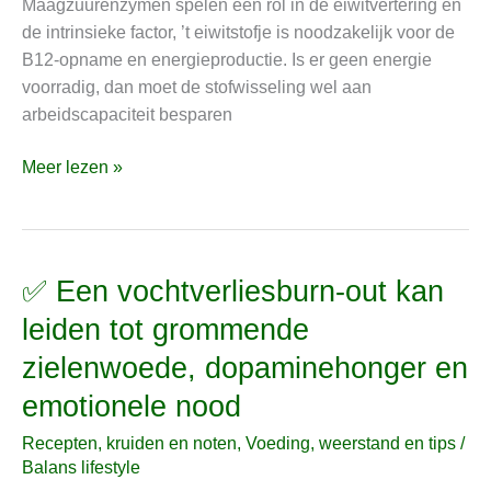
Maagzuurenzymen spelen een rol in de eiwitvertering en
de intrinsieke factor, ’t eiwitstofje is noodzakelijk voor de
B12-opname en energieproductie. Is er geen energie
voorradig, dan moet de stofwisseling wel aan
arbeidscapaciteit besparen
Meer lezen »
✅ Een vochtverliesburn-out kan
✅
Een
leiden tot grommende
vochtverliesburn-
zielenwoede, dopaminehonger en
out
kan
emotionele nood
leiden
Recepten, kruiden en noten
,
Voeding, weerstand en tips
/
tot
Balans lifestyle
grommende