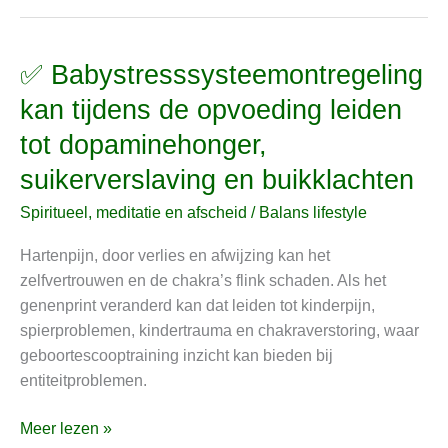
✅ Babystresssysteemontregeling
✅
Babystresssysteemontregeling
kan tijdens de opvoeding leiden
kan
tot dopaminehonger,
tijdens
de
suikerverslaving en buikklachten
opvoeding
Spiritueel, meditatie en afscheid
/
Balans lifestyle
leiden
tot
Hartenpijn, door verlies en afwijzing kan het
dopaminehonger,
zelfvertrouwen en de chakra’s flink schaden. Als het
suikerverslaving
genenprint veranderd kan dat leiden tot kinderpijn,
en
spierproblemen, kindertrauma en chakraverstoring, waar
buikklachten
geboortescooptraining inzicht kan bieden bij
entiteitproblemen.
Meer lezen »