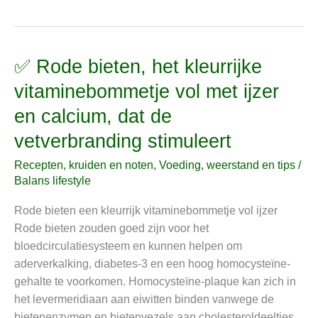
✅ Rode bieten, het kleurrijke
✅
Rode
vitaminebommetje vol met ijzer
bieten,
en calcium, dat de
het
kleurrijke
vetverbranding stimuleert
vitaminebommetje
Recepten, kruiden en noten
,
Voeding, weerstand en tips
/
vol
Balans lifestyle
met
ijzer
Rode bieten een kleurrijk vitaminebommetje vol ijzer
en
Rode bieten zouden goed zijn voor het
calcium,
bloedcirculatiesysteem en kunnen helpen om
dat
aderverkalking, diabetes-3 en een hoog homocysteïne-
de
gehalte te voorkomen. Homocysteïne-plaque kan zich in
vetverbranding
het levermeridiaan aan eiwitten binden vanwege de
stimuleert
bietenenzymen en bietenvezels aan cholesteroldeeltjes