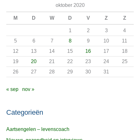
oktober 2020
k
n
M
D
W
D
V
Z
Z
a
1
2
3
4
a
5
6
7
8
9
10
11
r
12
13
14
15
16
17
18
:
19
20
21
22
23
24
25
26
27
28
29
30
31
« sep
nov »
Categorieën
Aartsengelen – levenscoach