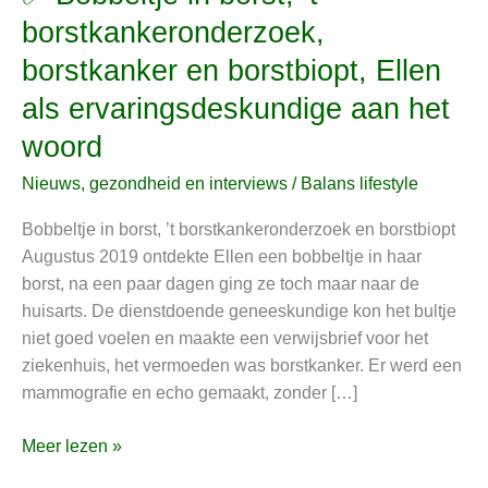
Bobbeltje
borstkankeronderzoek,
in
borstkanker en borstbiopt, Ellen
borst,
’t
als ervaringsdeskundige aan het
borstkankeronderzoek,
woord
borstkanker
en
Nieuws, gezondheid en interviews
/
Balans lifestyle
borstbiopt,
Bobbeltje in borst, ’t borstkankeronderzoek en borstbiopt
Ellen
Augustus 2019 ontdekte Ellen een bobbeltje in haar
als
borst, na een paar dagen ging ze toch maar naar de
ervaringsdeskundige
huisarts. De dienstdoende geneeskundige kon het bultje
aan
niet goed voelen en maakte een verwijsbrief voor het
het
ziekenhuis, het vermoeden was borstkanker. Er werd een
woord
mammografie en echo gemaakt, zonder […]
Meer lezen »