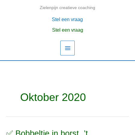
Ga
Zielenpijn creatieve coaching
Hoofdmenu
naar
de
Stel een vraag
inhoud
Stel een vraag
Oktober 2020
✅ Bobbeltje in borst, ’t
✅