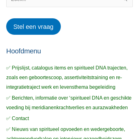
Z
r
e
o
i
r
e
Stel een vraag
e
p
k
ë
e
n
n
n
a
Hoofdmenu
a
✅ Prijslijst, catalogus items en spiritueel DNA trajecten,
r
zoals een geboortescoop, assertiviteitstraining en re-
:
integratietraject werk en levensthema begeleiding
✅ Berichten, informatie over ‘spiritueel DNA en geschikte
voeding bij meridianenkrachtverlies en aurazwakheden
✅ Contact
✅ Nieuws van spiritueel opvoeden en wedergeboorte,
achtergrondverhalen en interviews gezondheidszorg