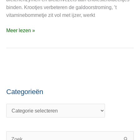
binden. Krootjes verbeteren de galdoorstroming, ’t
vitaminebommetje zit vol met ijzer, werkt
Meer lezen »
Categorieën
C
O
a
n
t
d
e
e
g
r
o
w