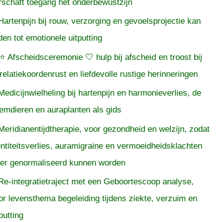
rschaft toegang het onderbewustzijn
Hartenpijn bij rouw, verzorging en gevoelsprojectie kan
iden tot emotionele uitputting
⭐ Afscheidsceremonie 🤍 hulp bij afscheid en troost bij
relatiekoordenrust en liefdevolle rustige herinneringen
Medicijnwielheling bij hartenpijn en harmonieverlies, de
temdieren en auraplanten als gids
Meridianentijdtherapie, voor gezondheid en welzijn, zodat
entiteitsverlies, auramigraine en vermoeidheidsklachten
er genormaliseerd kunnen worden
Re-integratietraject met een Geboortescoop analyse,
or levensthema begeleiding tijdens ziekte, verzuim en
putting