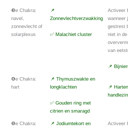
❸e Chakra:
📌
Activeer 
navel,
Zonnevlechtverzwakking
wanneer 
zonnevlecht of
gestrest 
solarplexus
✅ Malachiet cluster
niet in d
oververmo
van eetst
📌 Bijnie
❹e Chakra:
📌 Thymuszwakte en
hart
longklachten
📌 Harte
handlezi
✅ Gouden ring met
citrien en smaragd
❺e Chakra:
📌 Jodiumtekort en
Activeer 