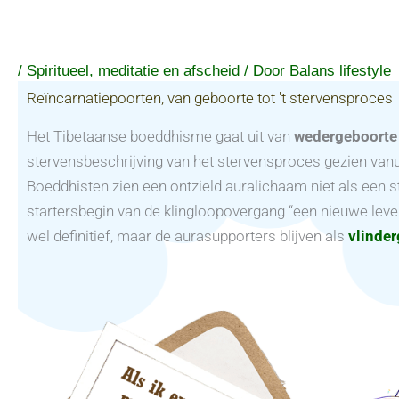
Ga
naar
de
/
Spiritueel, meditatie en afscheid
/ Door
Balans lifestyle
inhoud
Reïncarnatiepoorten, van geboorte tot 't stervensproces
Het Tibetaanse boeddhisme gaat uit van
wedergeboorte
stervensbeschrijving van het stervensproces gezien van
Boeddhisten zien een ontzield auralichaam niet als een s
startersbegin van de klingloopovergang “een nieuwe leven
wel definitief, maar de aurasupporters blijven als
vlinde