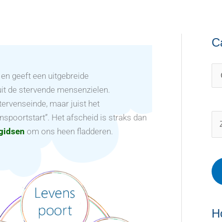
C
C
O
a
n
t
d
en geeft een uitgebreide
uit de stervende mensenzielen.
e
e
tervenseinde, maar juist het
g
r
spoortstart”. Het afscheid is straks dan
o
w
Z
rgidsen
om ons heen fladderen.
r
e
o
i
r
e
e
p
k
ë
e
n
n
n
a
H