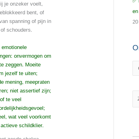
✅ 
ij je onzeker voelt,
en
geblokkeerd bent, of
 van spanning of pijn in
20
 of schouders.
O
 emotionele
ingen: onvermogen om
 te zeggen. Moeite
 jezelf te uiten;
de mening, meepraten
en; niet assertief zijn;
of te veel
Z
rdelijkheidsgevoel;
o
eel, wat veel voorkomt
e
 actieve schildklier.
k