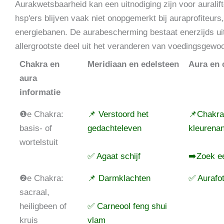
Aurakwetsbaarheid kan een uitnodiging zijn voor auralif
hsp'ers blijven vaak niet onopgemerkt bij auraprofiteur
energiebanen. De aurabescherming bestaat enerzijds uit
allergrootste deel uit het veranderen van voedingsgewo
Chakra en
Meridiaan en edelsteen
Aura en 
aura
informatie
❶e Chakra:
📌 Verstoord het
📌Chakra
basis- of
gedachteleven
kleurena
wortelstuit
✅ Agaat schijf
➡️Zoek e
❷e Chakra:
📌 Darmklachten
✅ Aurafot
sacraal,
heiligbeen of
✅ Carneool feng shui
kruis
vlam