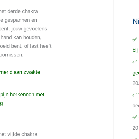
het derde chakra
je gespannen en
N
bent, jouw gevoelens
e hand kan houden,
✅ 
eid bent, of last heeft
bij
oornissen.
✅ 
rmeridiaan zwakte
ge
20
npijn herkennen met
✅ 
ng
de
✅ 
20
het vijfde chakra