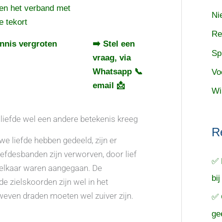
en het verband met
Ni
e tekort
Re
ennis vergroten
➡️ Stel een
Sp
vraag, via
Whatsapp 📞
Vo
email 📩
Wi
 liefde wel een andere betekenis kreeg
R
 we liefde hebben gedeeld, zijn er
liefdesbanden zijn verworven, door lief
✅ 
t elkaar waren aangegaan. De
bij
e zielskoorden zijn wel in het
even draden moeten wel zuiver zijn.
✅ 
ge