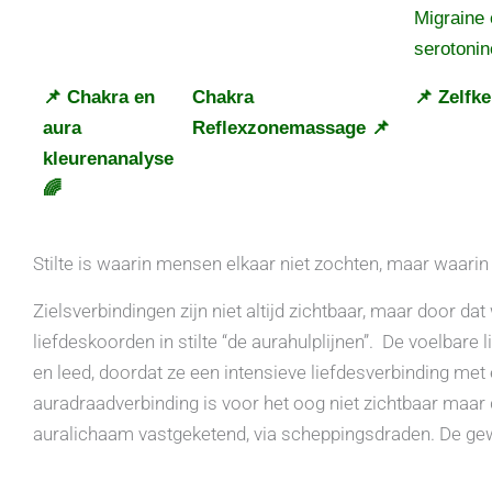
Migraine 
serotonin
📌 Chakra en
Chakra
📌 Zelfk
aura
Reflexzonemassage 📌
kleurenanalyse
🌈
Stilte is waarin mensen elkaar niet zochten, maar waarin
Zielsverbindingen zijn niet altijd zichtbaar, maar door dat
liefdeskoorden in stilte “de aurahulplijnen”. De voelbare 
en leed, doordat ze een intensieve liefdesverbinding me
auradraadverbinding is voor het oog niet zichtbaar maar d
auralichaam vastgeketend, via scheppingsdraden. De gew