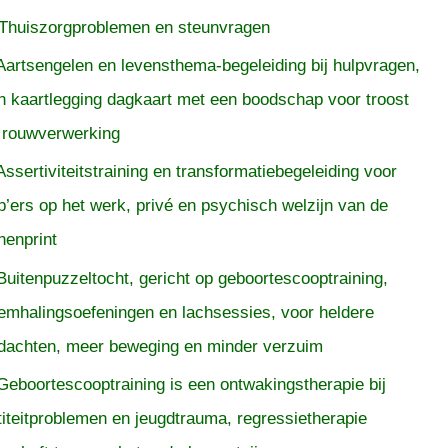
Thuiszorgproblemen en steunvragen
Aartsengelen en levensthema-begeleiding bij hulpvragen,
n kaartlegging dagkaart met een boodschap voor troost
 rouwverwerking
Assertiviteitstraining en transformatiebegeleiding voor
p’ers op het werk, privé en psychisch welzijn van de
nenprint
Buitenpuzzeltocht, gericht op geboortescooptraining,
emhalingsoefeningen en lachsessies, voor heldere
dachten, meer beweging en minder verzuim
Geboortescooptraining is een ontwakingstherapie bij
titeitproblemen en jeugdtrauma, regressietherapie