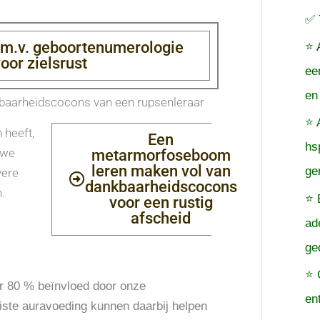
✅ 
d.m.v. geboortenumerologie
⭐ 
oor zielsrust
ee
en
kbaarheidscocons van een rupsenleraar
⭐ 
 heeft,
Een
hs
 we
metarmorfoseboom
leren maken vol van
ge
vere
dankbaarheidscocons
.
⭐ 
voor een rustig
afscheid
ad
ge
⭐ 
r 80 % beïnvloed door onze
en
iste auravoeding kunnen daarbij helpen