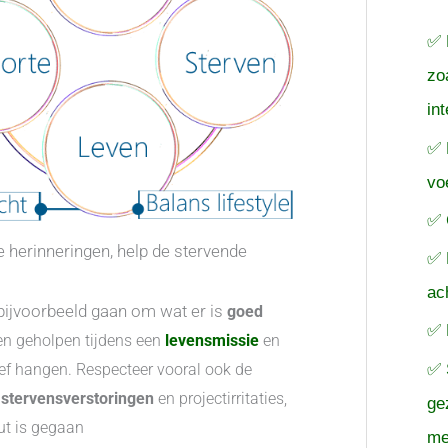
a
✅ 
r
zo
:
in
✅ 
vo
✅ 
 herinneringen, help de stervende
✅ 
ac
 bijvoorbeeld gaan om wat er is
goed
✅ 
en geholpen tijdens een
levensmissie
en
✅ 
eef hangen. Respecteer vooral ook de
stervensverstoringen
en projectirritaties,
ge
out is gegaan
me