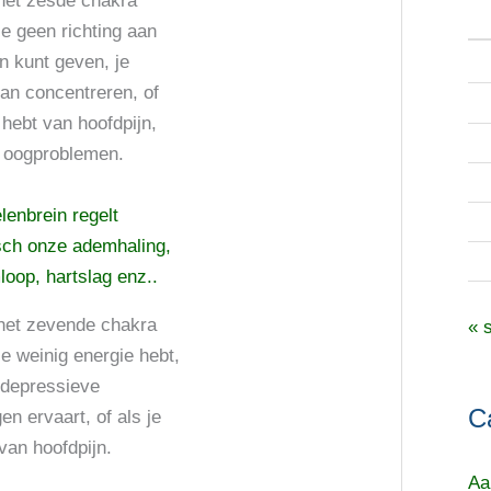
het zesde chakra
n
e geen richting aan
a
n kunt geven, je
a
kan concentreren, of
 hebt van hoofdpijn,
r
f oogproblemen.
:
elenbrein regelt
sch onze ademhaling,
oop, hartslag enz..
 het zevende chakra
« 
e weinig energie hebt,
 depressieve
C
n ervaart, of als je
 van hoofdpijn.
Aa