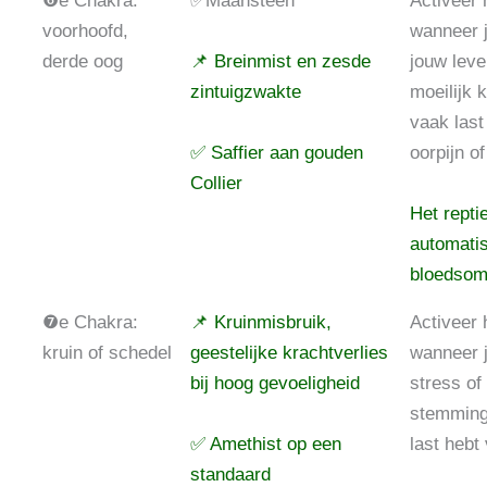
❻e Chakra:
✅Maansteen
Activeer 
voorhoofd,
wanneer j
derde oog
📌 Breinmist en zesde
jouw leve
zintuigzwakte
moeilijk 
vaak last
✅ Saffier aan gouden
oorpijn o
Collier
Het repti
automati
bloedsoml
❼e Chakra:
📌 Kruinmisbruik,
Activeer
kruin of schedel
geestelijke krachtverlies
wanneer j
bij hoog gevoeligheid
stress of
stemminge
✅ Amethist op een
last hebt
standaard