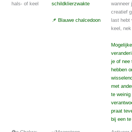
hals- of keel
schildklierzwakte
wanneer j
creatief 
📌 Blauwe chalcedoon
last hebt
keel, nek
Mogelijke
verander
je of nee
hebben om
wisselen
met ander
te weinig 
verantwoo
praat tev
bij een te