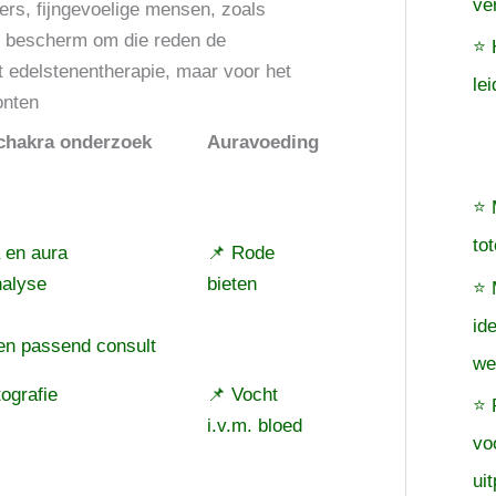
ve
ters, fijngevoelige mensen, zoals
s, bescherm om die reden de
⭐ 
 edelstenentherapie, maar voor het
le
onten
chakra onderzoek
Auravoeding
⭐ 
to
 en aura
📌 Rode
nalyse
bieten
⭐ 
id
en passend consult
we
ografie
📌 Vocht
⭐ 
i.v.m. bloed
vo
uit