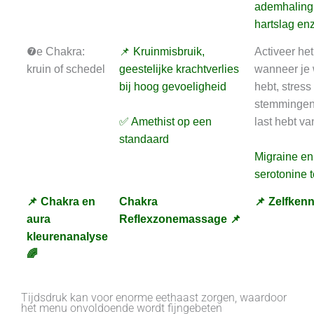
ademhaling
hartslag enz
❼e Chakra:
📌 Kruinmisbruik,
Activeer he
kruin of schedel
geestelijke krachtverlies
wanneer je 
bij hoog gevoeligheid
hebt, stress
stemmingen e
✅ Amethist op een
last hebt va
standaard
Migraine en
serotonine t
📌 Chakra en
Chakra
📌 Zelfkenn
aura
Reflexzonemassage 📌
kleurenanalyse
🌈
Tijdsdruk kan voor enorme eethaast zorgen, waardoor
het menu onvoldoende wordt fijngebeten