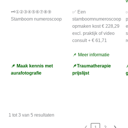
w
🗝️①②③④⑤⑥⑦⑧⑨
✅ Een
✅
Stamboom numeroscoop
stamboomnumeroscoop
p
opmaken kost € 228,29
e
excl. praktijk of video
consult + € 61,71
r
📌 Meer informatie
📌 Maak kennis met
📌Traumatherapie

aurafotografie
prijslijst
1 tot 3 van 5 resultaten
❮
1
2
❯