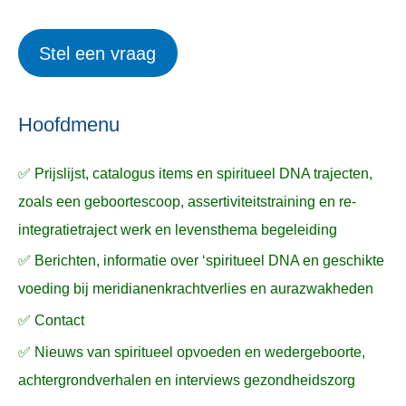
r
e
o
i
r
e
Stel een vraag
e
p
k
ë
e
n
n
n
a
Hoofdmenu
a
✅ Prijslijst, catalogus items en spiritueel DNA trajecten,
r
zoals een geboortescoop, assertiviteitstraining en re-
:
integratietraject werk en levensthema begeleiding
✅ Berichten, informatie over ‘spiritueel DNA en geschikte
voeding bij meridianenkrachtverlies en aurazwakheden
✅ Contact
✅ Nieuws van spiritueel opvoeden en wedergeboorte,
achtergrondverhalen en interviews gezondheidszorg