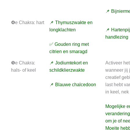
📌 Bijnierm
❹e Chakra: hart
📌 Thymuszwakte en
longklachten
📌 Hartenpi
handlezing
✅ Gouden ring met
citrien en smaragd
❺e Chakra:
📌 Jodiumtekort en
Activeer het
hals- of keel
schildklierzwakte
wanneer jij 
creatief geb
📌 Blauwe chalcedoon
last hebt va
in keel, nek
Mogelijke e
veranderin
om je of ne
Moeite hebb