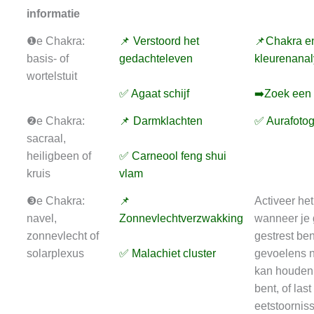
informatie
❶e Chakra:
📌 Verstoord het
📌Chakra e
basis- of
gedachteleven
kleurenana
wortelstuit
✅ Agaat schijf
➡️Zoek een 
❷e Chakra:
📌 Darmklachten
✅ Aurafotog
sacraal,
heiligbeen of
✅ Carneool feng shui
kruis
vlam
❸e Chakra:
📌
Activeer he
navel,
Zonnevlechtverzwakking
wanneer je
zonnevlecht of
gestrest ben
solarplexus
✅ Malachiet cluster
gevoelens n
kan houden
bent, of last
eetstoornis