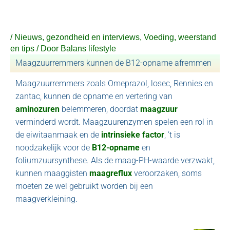
Ga
naar
de
/
Nieuws, gezondheid en interviews
,
Voeding, weerstand
inhoud
en tips
/ Door
Balans lifestyle
Maagzuurremmers kunnen de B12-opname afremmen
Maagzuurremmers zoals Omeprazol, losec, Rennies en
zantac, kunnen de opname en vertering van
aminozuren
belemmeren, doordat
maagzuur
verminderd wordt. Maagzuurenzymen spelen een rol in
de eiwitaanmaak en de
intrinsieke factor
, ’t is
noodzakelijk voor de
B12-opname
en
foliumzuursynthese. Als de maag-PH-waarde verzwakt,
kunnen maaggisten
maagreflux
veroorzaken, soms
moeten ze wel gebruikt worden bij een
maagverkleining.