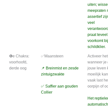
uiten; wiss
meepraten m
assertief zij
veel
verantwoord
praat teveel
voorkomt bij
schildklier.
❻e Chakra:
✅Maansteen
Activeer he
voorhoofd,
wanneer je 
derde oog
📌 Breinmist en zesde
jouw leven 
zintuigzwakte
moeilijk kan
vaak last he
✅ Saffier aan gouden
oorpijn of 
Collier
Het reptiele
automatisc