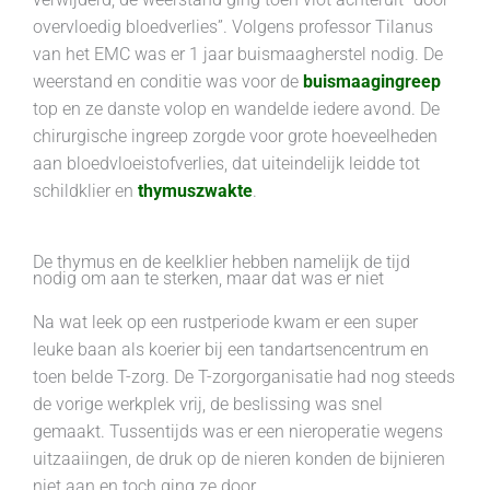
verwijderd, de weerstand ging toen vlot achteruit “door
overvloedig bloedverlies”. Volgens professor Tilanus
van het EMC was er 1 jaar buismaagherstel nodig. De
weerstand en conditie was voor de
buismaagingreep
top en ze danste volop en wandelde iedere avond. De
chirurgische ingreep zorgde voor grote hoeveelheden
aan bloedvloeistofverlies, dat uiteindelijk leidde tot
schildklier en
thymuszwakte
.
De thymus en de keelklier hebben namelijk de tijd
nodig om aan te sterken, maar dat was er niet
Na wat leek op een rustperiode kwam er een super
leuke baan als koerier bij een tandartsencentrum en
toen belde T-zorg. De T-zorgorganisatie had nog steeds
de vorige werkplek vrij, de beslissing was snel
gemaakt. Tussentijds was er een nieroperatie wegens
uitzaaiingen, de druk op de nieren konden de bijnieren
niet aan en toch ging ze door.