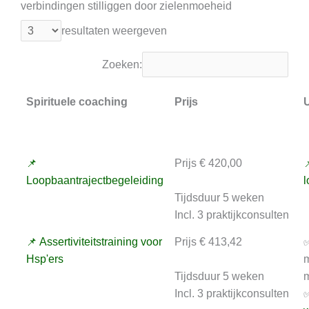
verbindingen stilliggen door zielenmoeheid
resultaten weergeven
Zoeken:
Spirituele coaching
Prijs
U
📌
Prijs € 420,00

Loopbaantrajectbegeleiding
l
Tijdsduur 5 weken
Incl. 3 praktijkconsulten
📌 Assertiviteitstraining voor
Prijs € 413,42
✅
Hsp'ers
m
Tijdsduur 5 weken
m
Incl. 3 praktijkconsulten
✅