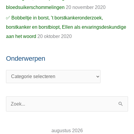
bloedsuikerschommelingen
20 november 2020
✅ Bobbeltje in borst, ’t borstkankeronderzoek,
borstkanker en borstbiopt, Ellen als ervaringsdeskundige
aan het woord
20 oktober 2020
Onderwerpen
Z
o
e
augustus 2026
k