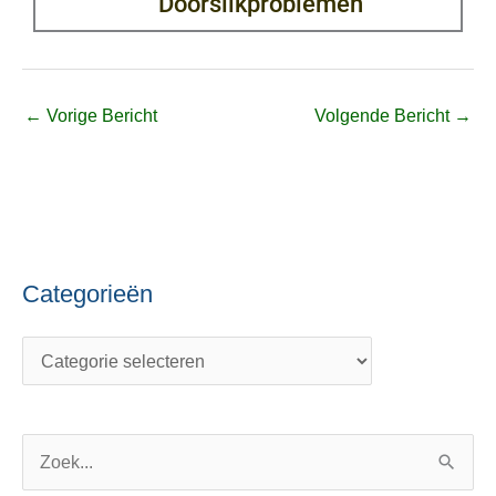
Doorslikproblemen
←
Vorige Bericht
Volgende Bericht
→
Categorieën
C
O
a
n
t
d
e
e
g
r
o
w
Z