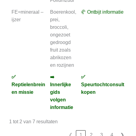
Foliumzuur
FE=mineraal –
Boerenkool,
🥐 Ontbijt informatie
⏳
ijzer
prei,
Och
broccoli,
an
ongezoet
gedroogd
fruit zoals
abrikozen
en rozijnen
✅
➡️
✅
✅
✅
➡️
✅
✅
Reptielenbrein
Innerlijke
Speurtochtconsult
An
Reptielenbrein
Innerlijke
Speurtochtconsult
An
en missie
gids
kopen
en missie
gids
kopen
volgen
volgen
informatie
informatie
1 tot 2 van 7 resultaten
❮
1
2
3
4
❯