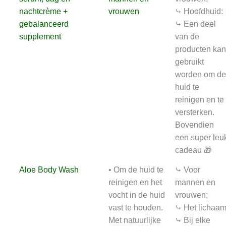
nachtcrème +
vrouwen
⤷ Hoofdhuid:
gebalanceerd
⤷ Een deel
supplement
van de
producten kan
gebruikt
worden om de
huid te
reinigen en te
versterken.
Bovendien
een super leu
cadeau 🎁
Aloe Body Wash
• Om de huid te
⤷ Voor
reinigen en het
mannen en
vocht in de huid
vrouwen;
vast te houden.
⤷ Het lichaam
Met natuurlijke
⤷ Bij elke