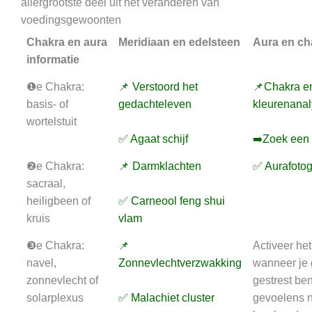
allergrootste deel uit het veranderen van
voedingsgewoonten
Chakra en aura
Meridiaan en edelsteen
Aura en ch
informatie
❶e Chakra:
📌 Verstoord het
📌Chakra e
basis- of
gedachteleven
kleurenana
wortelstuit
✅ Agaat schijf
➡️Zoek een 
❷e Chakra:
📌 Darmklachten
✅ Aurafotog
sacraal,
heiligbeen of
✅ Carneool feng shui
kruis
vlam
❸e Chakra:
📌
Activeer he
navel,
Zonnevlechtverzwakking
wanneer je
zonnevlecht of
gestrest ben
solarplexus
✅ Malachiet cluster
gevoelens n