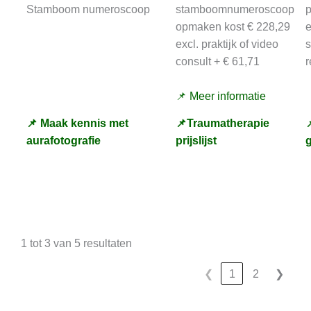
Stamboom numeroscoop
stamboomnumeroscoop
p
opmaken kost € 228,29
e
excl. praktijk of video
consult + € 61,71
r
📌 Meer informatie
📌 Maak kennis met
📌Traumatherapie

aurafotografie
prijslijst
1 tot 3 van 5 resultaten
❮
1
2
❯