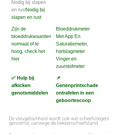
Nodig bij slapen
en rust
Nodig bij
slapen en rust
Zijn de
Bloeddrukmeter
bloeddrukwaarden
Met App En
normaal of te
Saturatiemeter,
hoog, check het
hartslagmeter
hier
Vinger en
zuurstofmeter
✅ Hulp bij
📌
afkicken
Genenprintschade
genotsmiddelen
ontrafelen in een
geboortescoop
De vleugellamheid wordt ook wel scheefvliegers
genoemd, vanwege de bekkenscheefstand