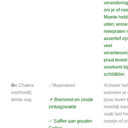
veranderin
om je of ne
Moeite hebb
uiten; wiss
meepraten m
assertief zij
veel
verantwoord
praat teveel
voorkomt bij
schildklier.
❻e Chakra:
✅Maansteen
Activeer he
voorhoofd,
wanneer je 
derde oog
📌 Breinmist en zesde
jouw leven 
zintuigzwakte
moeilijk kan
vaak last he
✅ Saffier aan gouden
oorpijn of 