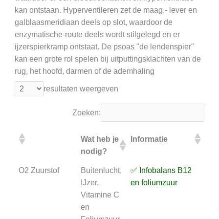
kan ontstaan. Hyperventileren zet de maag,- lever en
galblaasmeridiaan deels op slot, waardoor de
enzymatische-route deels wordt stilgelegd en er
ijzerspierkramp ontstaat. De psoas "de lendenspier"
kan een grote rol spelen bij uitputtingsklachten van de
rug, het hoofd, darmen of de ademhaling
resultaten weergeven
Zoeken:
Wat heb je
Informatie
On
nodig?
te
Wat heb je
Informatie
On
O2 Zuurstof
Buitenlucht,
✅ Infobalans B12
⏳ A
nodig?
te
IJzer,
en foliumzuur
B1
Vitamine C
fol
en