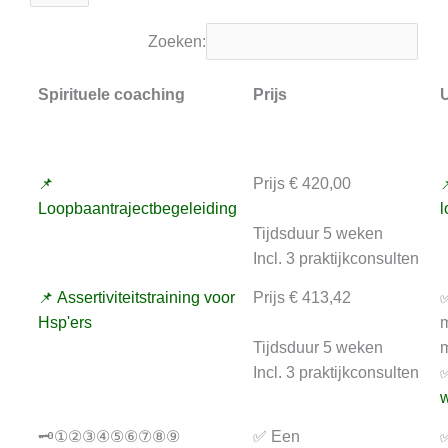
Zoeken:
Spirituele coaching
Prijs
U
📌
Prijs € 420,00

Loopbaantrajectbegeleiding
l
Tijdsduur 5 weken
Incl. 3 praktijkconsulten
📌 Assertiviteitstraining voor
Prijs € 413,42
✅
Hsp'ers
m
Tijdsduur 5 weken
m
Incl. 3 praktijkconsulten
✅
w
🗝️①②③④⑤⑥⑦⑧⑨
✅ Een
✅