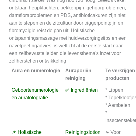
chronisch zieken was nog nooit zo hoog. Steeds vaker
ontstaan heupklachten, bekkenpijn, gehoorproblemen,
darmfloraproblemen en PDS, antibioticakuren zijn niet
aan te slepen en de zitcultuur door triggerpointpijn en
fibromyalgie reist de pan uit. Holistische
ontspanningsmassage met huidverzorgingstips en een
navelpeelingadvies, is wellicht al de eerste start naar
een zelfbewuste leider, die levensthema's inzet voor
zelfherstel en ontwikkeling
Aura en numerologie
Auraporiën
Te verkrijgen
reiniging
producten
Geboortenumerologie
✅ Ingrediënten
* Lippen
en aurafotografie
* Tepelkloofje
* Aambeien
*
Insectensteke
📌 Holistische
Reinigingslotion
⤷ Voor