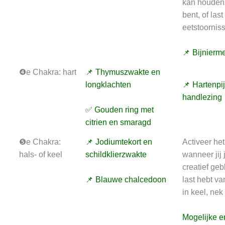
kan houden
bent, of last
eetstoornis
📌 Bijnierm
❹e Chakra: hart
📌 Thymuszwakte en
longklachten
📌 Hartenpi
handlezing
✅ Gouden ring met
citrien en smaragd
❺e Chakra:
📌 Jodiumtekort en
Activeer het
hals- of keel
schildklierzwakte
wanneer jij 
creatief geb
📌 Blauwe chalcedoon
last hebt va
in keel, nek
Mogelijke e