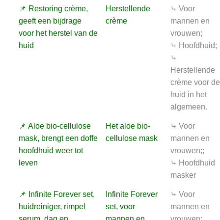
📌 Restoring crème,
Herstellende
⤷ Voor
geeft een bijdrage
crème
mannen en
voor het herstel van de
vrouwen;
huid
⤷ Hoofdhuid;
⤷
Herstellende
crème voor de
huid in het
algemeen.
📌 Aloe bio-cellulose
Het aloe bio-
⤷ Voor
mask, brengt een doffe
cellulose mask
mannen en
hoofdhuid weer tot
vrouwen;;
leven
⤷ Hoofdhuid
masker
📌 Infinite Forever set,
Infinite Forever
⤷ Voor
huidreiniger, rimpel
set, voor
mannen en
serum, dag en
mannen en
vrouwen;