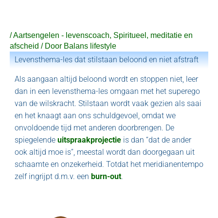
Ga
naar
de
/
Aartsengelen - levenscoach
,
Spiritueel, meditatie en
inhoud
afscheid
/ Door
Balans lifestyle
Levensthema-les dat stilstaan beloond en niet afstraft
Als aangaan altijd beloond wordt en stoppen niet, leer
dan in een levensthema-les omgaan met het superego
van de wilskracht. Stilstaan wordt vaak gezien als saai
en het knaagt aan ons schuldgevoel, omdat we
onvoldoende tijd met anderen doorbrengen. De
spiegelende
uitspraakprojectie
is dan “dat de ander
ook altijd moe is”, meestal wordt dan doorgegaan uit
schaamte en onzekerheid. Totdat het meridianentempo
zelf ingrijpt d.m.v. een
burn-out
.