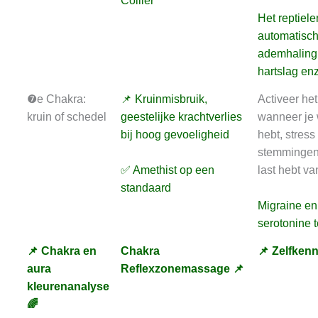
Collier
Het reptiele
automatisc
ademhaling
hartslag enz
❼e Chakra:
📌 Kruinmisbruik,
Activeer he
kruin of schedel
geestelijke krachtverlies
wanneer je 
bij hoog gevoeligheid
hebt, stress
stemmingen e
✅ Amethist op een
last hebt va
standaard
Migraine en
serotonine t
📌 Chakra en
Chakra
📌 Zelfkenn
aura
Reflexzonemassage 📌
kleurenanalyse
🌈