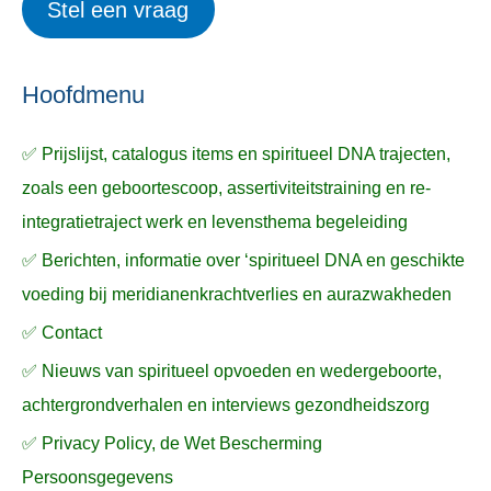
Stel een vraag
e
p
k
ë
e
n
n
n
a
Hoofdmenu
a
✅ Prijslijst, catalogus items en spiritueel DNA trajecten,
r
zoals een geboortescoop, assertiviteitstraining en re-
:
integratietraject werk en levensthema begeleiding
✅ Berichten, informatie over ‘spiritueel DNA en geschikte
voeding bij meridianenkrachtverlies en aurazwakheden
✅ Contact
✅ Nieuws van spiritueel opvoeden en wedergeboorte,
achtergrondverhalen en interviews gezondheidszorg
✅ Privacy Policy, de Wet Bescherming
Persoonsgegevens