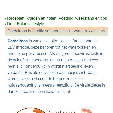
Ga
naar
de
/
Recepten, kruiden en noten
,
Voeding, weerstand en tips
inhoud
/ Door
Balans lifestyle
Gordelroos is familie van herpes en 't waterpokkenvirus
Gordelroos
is vaak zeer pijnlijk en is familie van de
EBV-infectie, deze behoren tot het waterpokken en
andere herpesvirussen. Als de gordelroosvirusziekte in
de nek of rug voorkomt, denkt men meteen aan een
hernia, bij onderbuikpijn wordt niersteenkolieken
verdacht. Pas als de vlekken of blaasjes zichtbaar
worden vermoed een arts herpes zoster, de
huidaandoening is meestal eenzijdig. De virale ziekte is
dan zichtbaar op een lichaamskant.