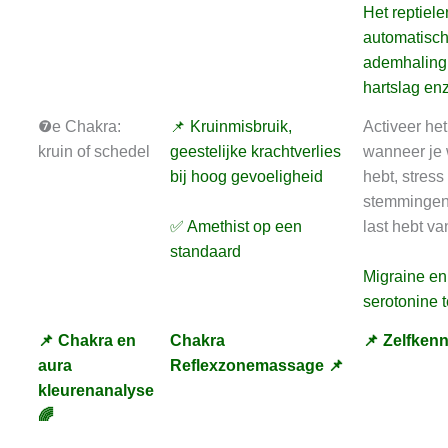
Het reptiele
automatisc
ademhaling
hartslag enz
❼e Chakra:
📌 Kruinmisbruik,
Activeer he
kruin of schedel
geestelijke krachtverlies
wanneer je 
bij hoog gevoeligheid
hebt, stress
stemmingen e
✅ Amethist op een
last hebt va
standaard
Migraine en
serotonine t
📌 Chakra en
Chakra
📌 Zelfkenn
aura
Reflexzonemassage 📌
kleurenanalyse
🌈