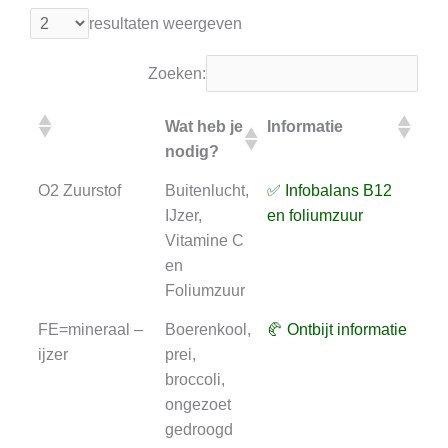
resultaten weergeven
Zoeken:
Wat heb je
Informatie
On
nodig?
te
Wat heb je
Informatie
On
O2 Zuurstof
Buitenlucht,
✅ Infobalans B12
⏳ A
nodig?
te
IJzer,
en foliumzuur
B1
Vitamine C
fol
en
Foliumzuur
FE=mineraal –
Boerenkool,
🥐 Ontbijt informatie
⏳
ijzer
prei,
Och
broccoli,
an
ongezoet
gedroogd