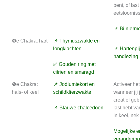
bent, of last
eetstoornis
📌 Bijnierm
❹e Chakra: hart
📌 Thymuszwakte en
longklachten
📌 Hartenpi
handlezing
✅ Gouden ring met
citrien en smaragd
❺e Chakra:
📌 Jodiumtekort en
Activeer het
hals- of keel
schildklierzwakte
wanneer jij 
creatief geb
📌 Blauwe chalcedoon
last hebt va
in keel, nek
Mogelijke e
veranderin