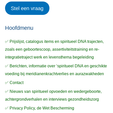
i
r
e
Stel een vraag
e
p
k
ë
e
n
n
n
a
Hoofdmenu
a
✅ Prijslijst, catalogus items en spiritueel DNA trajecten,
r
zoals een geboortescoop, assertiviteitstraining en re-
:
integratietraject werk en levensthema begeleiding
✅ Berichten, informatie over ‘spiritueel DNA en geschikte
voeding bij meridianenkrachtverlies en aurazwakheden
✅ Contact
✅ Nieuws van spiritueel opvoeden en wedergeboorte,
achtergrondverhalen en interviews gezondheidszorg
✅ Privacy Policy, de Wet Bescherming