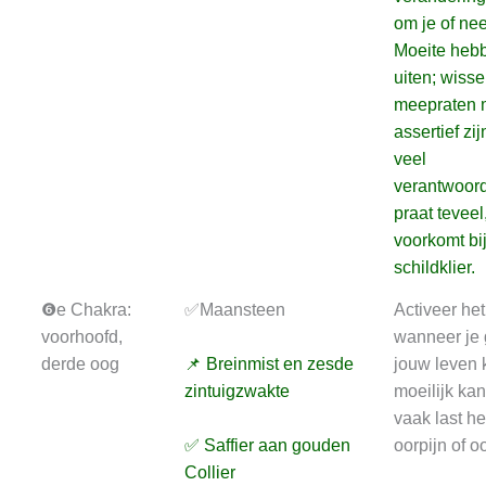
om je of ne
Moeite hebb
uiten; wiss
meepraten m
assertief zij
veel
verantwoord
praat teveel
voorkomt bij
schildklier.
❻e Chakra:
✅Maansteen
Activeer he
voorhoofd,
wanneer je 
derde oog
📌 Breinmist en zesde
jouw leven 
zintuigzwakte
moeilijk kan
vaak last he
✅ Saffier aan gouden
oorpijn of 
Collier