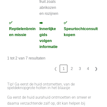
fruit zoals
abrikozen
en rozijnen
✅
➡️
✅
✅
✅
➡️
✅
✅
Reptielenbrein
Innerlijke
Speurtochtconsult
An
Reptielenbrein
Innerlijke
Speurtochtconsult
An
en missie
gids
kopen
en missie
gids
kopen
volgen
volgen
informatie
informatie
1 tot 2 van 7 resultaten
❮
1
2
3
4
❯
Tip! Ga eerst de huid ontsmetten, van de
speldeknopgrote holten in het blaasje
Ga eerst de huid aurahuid ontmoetten en smeer er
daarna verzachtende zalf op, dit kan helpen bij