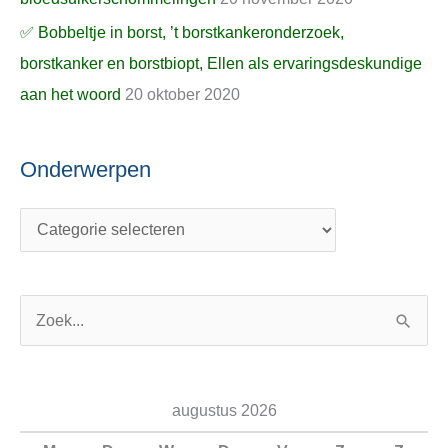
✅ Bobbeltje in borst, ’t borstkankeronderzoek,
borstkanker en borstbiopt, Ellen als ervaringsdeskundige
aan het woord
20 oktober 2020
Onderwerpen
Z
o
e
augustus 2026
k