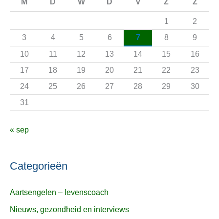
n
M
D
W
D
V
Z
Z
a
1
2
a
3
4
5
6
7
8
9
r
10
11
12
13
14
15
16
:
17
18
19
20
21
22
23
24
25
26
27
28
29
30
31
« sep
Categorieën
Aartsengelen – levenscoach
Nieuws, gezondheid en interviews