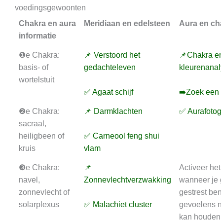
voedingsgewoonten
Chakra en aura
Meridiaan en edelsteen
Aura en ch
informatie
❶e Chakra:
📌 Verstoord het
📌Chakra e
basis- of
gedachteleven
kleurenana
wortelstuit
✅ Agaat schijf
➡️Zoek een 
❷e Chakra:
📌 Darmklachten
✅ Aurafotog
sacraal,
heiligbeen of
✅ Carneool feng shui
kruis
vlam
❸e Chakra:
📌
Activeer he
navel,
Zonnevlechtverzwakking
wanneer je
zonnevlecht of
gestrest ben
solarplexus
✅ Malachiet cluster
gevoelens n
kan houden