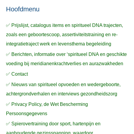
n
n
a
Hoofdmenu
a
✅ Prijslijst, catalogus items en spiritueel DNA trajecten,
r
zoals een geboortescoop, assertiviteitstraining en re-
:
integratietraject werk en levensthema begeleiding
✅ Berichten, informatie over ‘spiritueel DNA en geschikte
voeding bij meridianenkrachtverlies en aurazwakheden
✅ Contact
✅ Nieuws van spiritueel opvoeden en wedergeboorte,
achtergrondverhalen en interviews gezondheidszorg
✅ Privacy Policy, de Wet Bescherming
Persoonsgegevens
✅ Spierovertraining door sport, hartenpijn en
aanhoudende gezinsspanning, waardoor