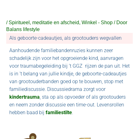
Ga
naar
de
/
Spiritueel, meditatie en afscheid
,
Winkel - Shop
/ Door
inhoud
Balans lifestyle
Als geboorte-cadeautjes, als grootouders wegvallen
Aanhoudende familiebandenruzies kunnen zeer
schadelijk zijn voor het opgroeiende kind, aanvragen
voor traumabegeleiding bij ’t GGZ rijzen de pan uit. Het
is in ’t belang van jullie kindje, de geboorte-cadeautjes
van grootouderbanden goed op te bouwen, stop met
familiediscussie. Discussiedrama zorgt voor
kindertrauma
, sta op als opvoeder of als grootouders
en neem zonder discussie een time-out. Levensrollen
hebben baad bij
familiestilte
.