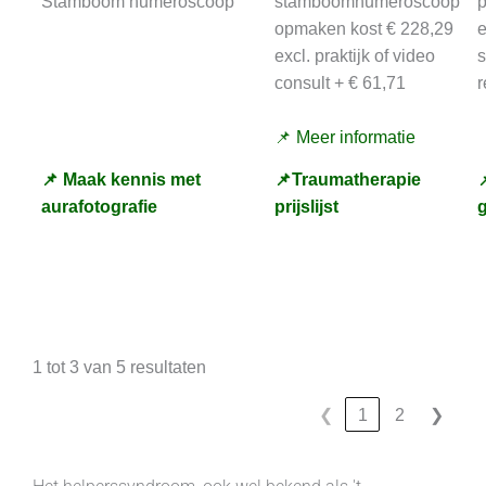
Stamboom numeroscoop
stamboomnumeroscoop
p
opmaken kost € 228,29
e
excl. praktijk of video
consult + € 61,71
r
📌 Meer informatie
📌 Maak kennis met
📌Traumatherapie

aurafotografie
prijslijst
1 tot 3 van 5 resultaten
❮
1
2
❯