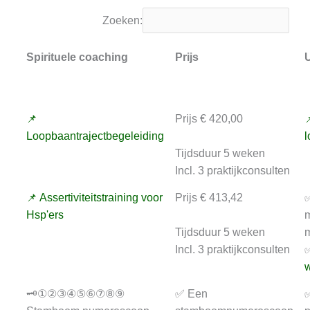
Zoeken:
Spirituele coaching
Prijs
U
📌
Prijs € 420,00

Loopbaantrajectbegeleiding
l
Tijdsduur 5 weken
Incl. 3 praktijkconsulten
📌 Assertiviteitstraining voor
Prijs € 413,42
✅
Hsp'ers
m
Tijdsduur 5 weken
m
Incl. 3 praktijkconsulten
✅
w
🗝️①②③④⑤⑥⑦⑧⑨
✅ Een
✅