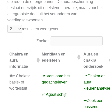
die reden de energiebanen. De aurabescherming
bestaat enerzijds uit edelstenentherapie, maar voor het
allergrootste deel uit het veranderen van
voedingsgewoonten
resultaten weergeven
Zoeken:
Chakra en
Meridiaan en
Aura en
aura
edelsteen
chakra
informatie
onderzoek
❶e Chakra:
📌 Verstoord het
📌Chakra en
basis- of
gedachteleven
aura
wortelstuit
kleurenanalys
✅ Agaat schijf
➡️Zoek een
passend