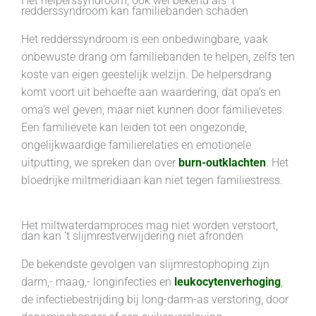
Het helperssyndroom, ook wel bekend als 't
redderssyndroom kan familiebanden schaden
Het redderssyndroom is een onbedwingbare, vaak
onbewuste drang om familiebanden te helpen, zelfs ten
koste van eigen geestelijk welzijn. De helpersdrang
komt voort uit behoefte aan waardering, dat opa’s en
oma’s wel geven, maar niet kunnen door familievetes.
Een familievete kan leiden tot een ongezonde,
ongelijkwaardige familierelaties en emotionele
uitputting, we spreken dan over
burn-outklachten
. Het
bloedrijke miltmeridiaan kan niet tegen familiestress.
Het miltwaterdamproces mag niet worden verstoort,
dan kan ’t slijmrestverwijdering niet afronden
De bekendste gevolgen van slijmrestophoping zijn
darm,- maag,- longinfecties en
leukocytenverhoging
,
de infectiebestrijding bij long-darm-as verstoring, door