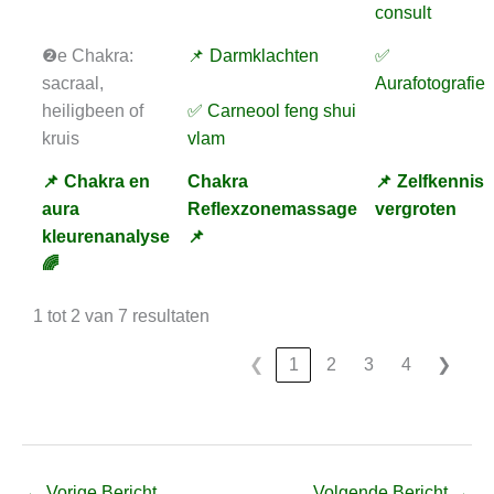
consult
❷e Chakra:
📌 Darmklachten
✅
sacraal,
Aurafotografie
heiligbeen of
✅ Carneool feng shui
kruis
vlam
📌 Chakra en
Chakra
📌 Zelfkennis
aura
Reflexzonemassage
vergroten
kleurenanalyse
📌
🌈
1 tot 2 van 7 resultaten
❮
1
2
3
4
❯
←
Vorige Bericht
Volgende Bericht
→