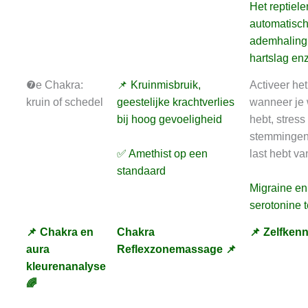
Het reptiele
automatisc
ademhaling
hartslag enz
❼e Chakra:
📌 Kruinmisbruik,
Activeer he
kruin of schedel
geestelijke krachtverlies
wanneer je 
bij hoog gevoeligheid
hebt, stress
stemmingen e
✅ Amethist op een
last hebt va
standaard
Migraine en
serotonine t
📌 Chakra en
Chakra
📌 Zelfkenn
aura
Reflexzonemassage 📌
kleurenanalyse
🌈