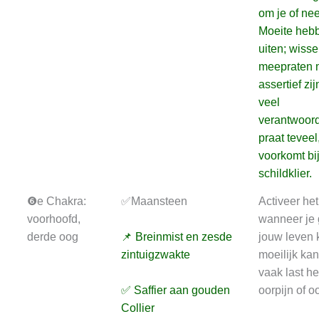
om je of ne
Moeite hebb
uiten; wiss
meepraten m
assertief zij
veel
verantwoord
praat teveel
voorkomt bij
schildklier.
❻e Chakra:
✅Maansteen
Activeer he
voorhoofd,
wanneer je 
derde oog
📌 Breinmist en zesde
jouw leven 
zintuigzwakte
moeilijk kan
vaak last he
✅ Saffier aan gouden
oorpijn of 
Collier