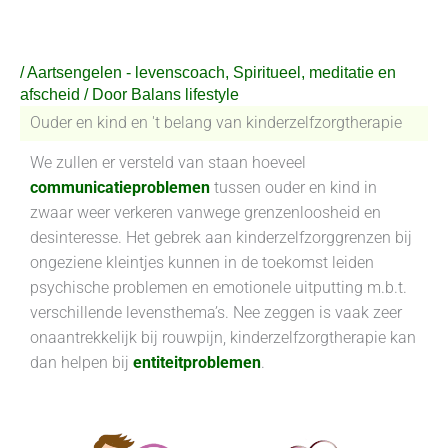
Ga
naar
de
/
Aartsengelen - levenscoach
,
Spiritueel, meditatie en
inhoud
afscheid
/ Door
Balans lifestyle
Ouder en kind en 't belang van kinderzelfzorgtherapie
We zullen er versteld van staan hoeveel
communicatieproblemen
tussen ouder en kind in
zwaar weer verkeren vanwege grenzenloosheid en
desinteresse. Het gebrek aan kinderzelfzorggrenzen bij
ongeziene kleintjes kunnen in de toekomst leiden
psychische problemen en emotionele uitputting m.b.t.
verschillende levensthema’s. Nee zeggen is vaak zeer
onaantrekkelijk bij rouwpijn, kinderzelfzorgtherapie kan
dan helpen bij
entiteitproblemen
.