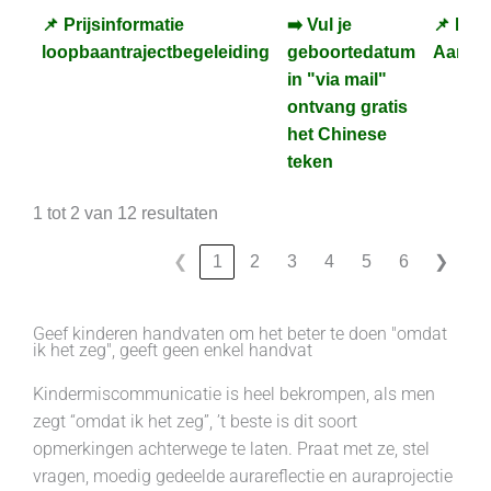
📌 Prijsinformatie
➡️ Vul je
📌 Kies
📌 Prijsinformatie
➡️ Vul je
📌 Kies
loopbaantrajectbegeleiding
geboortedatum
Aartse
loopbaantrajectbegeleiding
geboortedatum
Aartse
in "via mail"
in "via mail"
ontvang gratis
ontvang gratis
het Chinese
het Chinese
teken
teken
1 tot 2 van 12 resultaten
❮
1
2
3
4
5
6
❯
Geef kinderen handvaten om het beter te doen "omdat
ik het zeg", geeft geen enkel handvat
Kindermiscommunicatie is heel bekrompen, als men
zegt “omdat ik het zeg”, ’t beste is dit soort
opmerkingen achterwege te laten. Praat met ze, stel
vragen, moedig gedeelde aurareflectie en auraprojectie