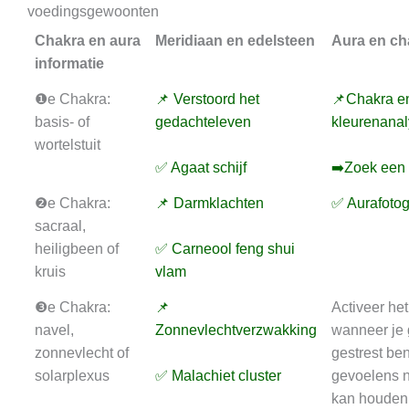
voedingsgewoonten
Chakra en aura
Meridiaan en edelsteen
Aura en ch
informatie
❶e Chakra:
📌 Verstoord het
📌Chakra e
basis- of
gedachteleven
kleurenana
wortelstuit
✅ Agaat schijf
➡️Zoek een 
❷e Chakra:
📌 Darmklachten
✅ Aurafotog
sacraal,
heiligbeen of
✅ Carneool feng shui
kruis
vlam
❸e Chakra:
📌
Activeer he
navel,
Zonnevlechtverzwakking
wanneer je
zonnevlecht of
gestrest ben
solarplexus
✅ Malachiet cluster
gevoelens n
kan houden