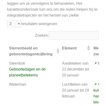
leggen om ze vervolgens te behandelen. Het
karakteronderzoek kan ons om die reden helpen bij re-
integratietrajecten en het herstel van ziekte
resultaten weergeven
Zoeken:
Sterrenbeeld en
Element
Meridi
geboortedagontcijfering
zwakh
Sterrenbeeld en
Element
Meridi
Steenbok
Aardeteken van
📌 Het 
geboortedagontcijfering
zwakh
Geboortedagen en de
22 december tot
planeetbetekenis
20 januari
Waterman
Luchtteken van
📌 Ond
20 januari tot 19
kuit, ma
februari
hart "d
bloeds