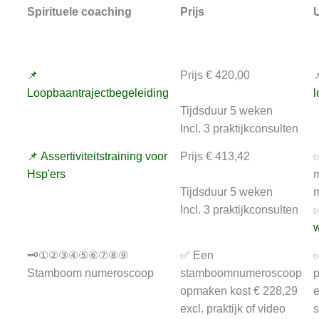
Spirituele coaching
Prijs
U
📌
Prijs € 420,00

Loopbaantrajectbegeleiding
l
Tijdsduur 5 weken
Incl. 3 praktijkconsulten
📌 Assertiviteitstraining voor
Prijs € 413,42
✅
Hsp'ers
m
Tijdsduur 5 weken
m
Incl. 3 praktijkconsulten
✅
w
🗝️①②③④⑤⑥⑦⑧⑨
✅ Een
✅
Stamboom numeroscoop
stamboomnumeroscoop
p
opmaken kost € 228,29
e
excl. praktijk of video