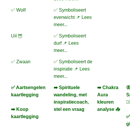
✅ Wolf
✅ Symboliseert
evenwicht 📌 Lees
meer...
Uil 🦉
✅ Symboliseert
durf 📌 Lees
meer...
✅ Zwaan
✅ Symboliseert de
inspiratie 📌 Lees
meer...
✅ Aartsengelen
➡️ Spirituele
➡️ Chakra

kaartlegging
wandeling, met
Aura
S
inspiratiecoach,
kleuren
🚶‍
➡️ Koop
stel een vraag
analyse 📥
kaartlegging
✅
g