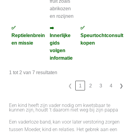
fruit zoals
abrikozen
en rozijnen
✅
➡️
✅
✅
✅
➡️
✅
✅
Reptielenbrein
Innerlijke
Speurtochtconsult
An
Reptielenbrein
Innerlijke
Speurtochtconsult
An
en missie
gids
kopen
en missie
gids
kopen
volgen
volgen
informatie
informatie
1 tot 2 van 7 resultaten
❮
1
2
3
4
❯
Een kind heeft zijn vader nodig om kwetsbaar te
kunnen zijn, houdt 't daarom niet weg bij zijn pappa
Een vaderloze band, kan voor later verstoring zorgen
tussen Moeder, kind en relaties. Het gebrek aan een