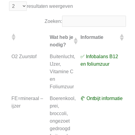
resultaten weergeven
Zoeken:
Wat heb je
Informatie
On
nodig?
te
Wat heb je
Informatie
On
O2 Zuurstof
Buitenlucht,
✅ Infobalans B12
⏳ A
nodig?
te
IJzer,
en foliumzuur
B1
Vitamine C
fol
en
Foliumzuur
FE=mineraal –
Boerenkool,
🥐 Ontbijt informatie
⏳
ijzer
prei,
Och
broccoli,
an
ongezoet
gedroogd