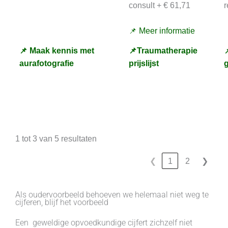
consult + € 61,71
r
📌 Meer informatie
📌 Maak kennis met
📌Traumatherapie

aurafotografie
prijslijst
1 tot 3 van 5 resultaten
❮
1
2
❯
Als oudervoorbeeld behoeven we helemaal niet weg te
cijferen, blijf het voorbeeld
Een geweldige opvoedkundige cijfert zichzelf niet