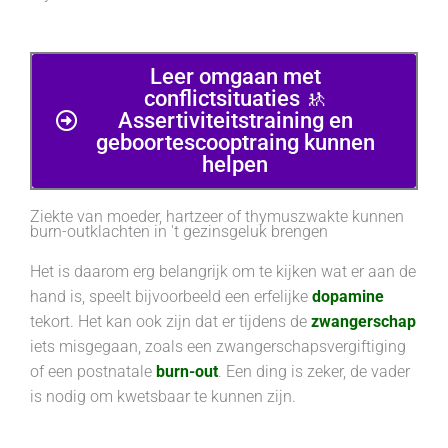
Leer omgaan met
conflictsituaties 🚸
Assertiviteitstraining en
geboortescooptraing kunnen
helpen
Ziekte van moeder, hartzeer of thymuszwakte kunnen
burn-outklachten in 't gezinsgeluk brengen
Het is daarom erg belangrijk om te kijken wat er aan de
hand is, speelt bijvoorbeeld een erfelijke
dopamine
tekort. Het kan ook zijn dat er tijdens de
zwangerschap
iets misgegaan, zoals een zwangerschapsvergiftiging
of een postnatale
burn-out
. Een ding is zeker, de vader
is nodig om kwetsbaar te kunnen zijn.