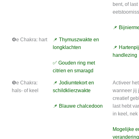
bent, of last
eetstoornis
📌 Bijnierm
❹e Chakra: hart
📌 Thymuszwakte en
longklachten
📌 Hartenpi
handlezing
✅ Gouden ring met
citrien en smaragd
❺e Chakra:
📌 Jodiumtekort en
Activeer het
hals- of keel
schildklierzwakte
wanneer jij 
creatief geb
📌 Blauwe chalcedoon
last hebt va
in keel, nek
Mogelijke e
veranderin