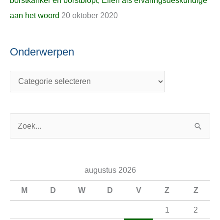
borstkanker en borstbiopt, Ellen als ervaringsdeskundige
aan het woord
20 oktober 2020
Onderwerpen
Z
o
e
augustus 2026
k
n
M
D
W
D
V
Z
Z
a
1
2