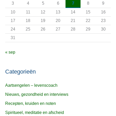
a
3
4
5
6
7
8
9
r
10
11
12
13
14
15
16
:
17
18
19
20
21
22
23
24
25
26
27
28
29
30
31
« sep
Categorieën
Aartsengelen – levenscoach
Nieuws, gezondheid en interviews
Recepten, kruiden en noten
Spiritueel, meditatie en afscheid