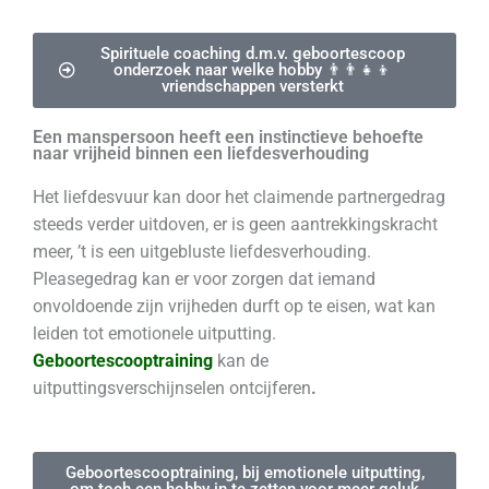
Spirituele coaching d.m.v. geboortescoop
onderzoek naar welke hobby 👨‍👨‍👧‍👦
vriendschappen versterkt
Een manspersoon heeft een instinctieve behoefte
naar vrijheid binnen een liefdesverhouding
Het liefdesvuur kan door het claimende partnergedrag
steeds verder uitdoven, er is geen aantrekkingskracht
meer, ’t is een uitgebluste liefdesverhouding.
Pleasegedrag kan er voor zorgen dat iemand
onvoldoende zijn vrijheden durft op te eisen, wat kan
leiden tot emotionele uitputting.
Geboortescooptraining
kan de
uitputtingsverschijnselen ontcijferen
.
Geboortescooptraining, bij emotionele uitputting,
om toch een hobby in te zetten voor meer geluk