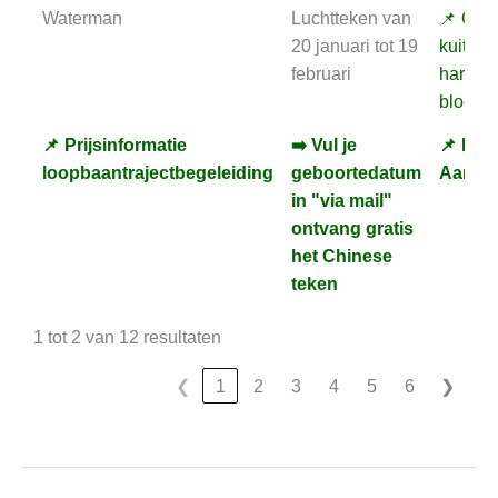
Waterman
Luchtteken van
📌 Ond
20 januari tot 19
kuit, ma
februari
hart "d
bloeds
📌 Prijsinformatie
➡️ Vul je
📌 Kies
📌 Prijsinformatie
➡️ Vul je
📌 Kies
loopbaantrajectbegeleiding
geboortedatum
Aartse
loopbaantrajectbegeleiding
geboortedatum
Aartse
in "via mail"
in "via mail"
ontvang gratis
ontvang gratis
het Chinese
het Chinese
teken
teken
1 tot 2 van 12 resultaten
❮
1
2
3
4
5
6
❯