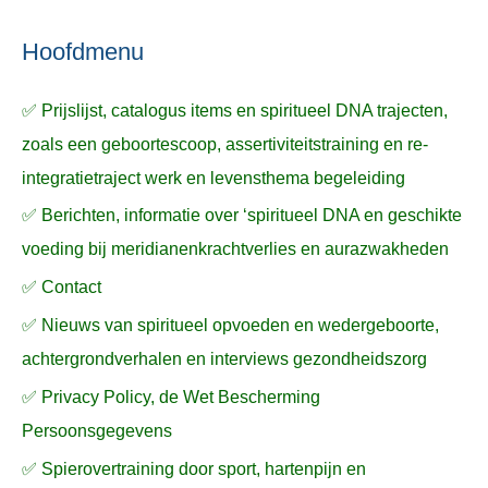
ë
e
n
n
n
a
Hoofdmenu
a
✅ Prijslijst, catalogus items en spiritueel DNA trajecten,
r
zoals een geboortescoop, assertiviteitstraining en re-
:
integratietraject werk en levensthema begeleiding
✅ Berichten, informatie over ‘spiritueel DNA en geschikte
voeding bij meridianenkrachtverlies en aurazwakheden
✅ Contact
✅ Nieuws van spiritueel opvoeden en wedergeboorte,
achtergrondverhalen en interviews gezondheidszorg
✅ Privacy Policy, de Wet Bescherming
Persoonsgegevens
✅ Spierovertraining door sport, hartenpijn en