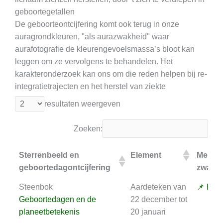
geboortegetallen
De geboorteontcijfering komt ook terug in onze
auragrondkleuren, "als aurazwakheid" waar
aurafotografie de kleurengevoelsmassa’s bloot kan
leggen om ze vervolgens te behandelen. Het
karakteronderzoek kan ons om die reden helpen bij re-
integratietrajecten en het herstel van ziekte
resultaten weergeven
Zoeken:
Sterrenbeeld en
Element
Meridi
geboortedagontcijfering
zwakh
Sterrenbeeld en
Element
Meridi
Steenbok
Aardeteken van
📌 Het 
geboortedagontcijfering
zwakh
Geboortedagen en de
22 december tot
planeetbetekenis
20 januari