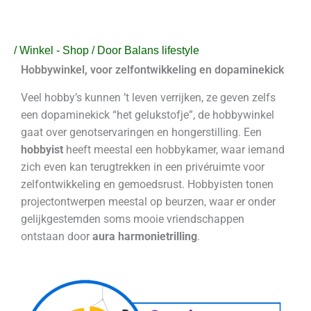
Ga
naar
de
/
Winkel - Shop
/ Door
Balans lifestyle
inhoud
Hobbywinkel, voor zelfontwikkeling en dopaminekick
Veel hobby’s kunnen ’t leven verrijken, ze geven zelfs
een dopaminekick “het gelukstofje”, de hobbywinkel
gaat over genotservaringen en hongerstilling. Een
hobbyist
heeft meestal een hobbykamer, waar iemand
zich even kan terugtrekken in een privéruimte voor
zelfontwikkeling en gemoedsrust. Hobbyisten tonen
projectontwerpen meestal op beurzen, waar er onder
gelijkgestemden soms mooie vriendschappen
ontstaan door
aura harmonietrilling
.