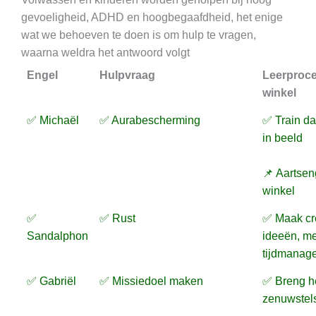
gevoeligheid, ADHD en hoogbegaafdheid, het enige
wat we behoeven te doen is om hulp te vragen,
waarna weldra het antwoord volgt
Engel
Hulpvraag
Leerproc
winkel
✅ Michaël
✅ Aurabescherming
✅ Train d
in beeld
📌 Aartsen
winkel
✅
✅ Rust
✅ Maak cr
Sandalphon
ideeën, me
tijdmanag
✅ Gabriël
✅ Missiedoel maken
✅ Breng h
zenuwstelse