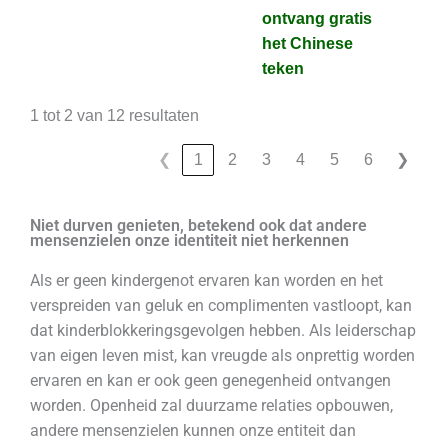
ontvang gratis
ontvang gratis
het Chinese
het Chinese
teken
teken
1 tot 2 van 12 resultaten
❮
1
2
3
4
5
6
❯
Niet durven genieten, betekend ook dat andere
mensenzielen onze identiteit niet herkennen
Als er geen kindergenot ervaren kan worden en het
verspreiden van geluk en complimenten vastloopt, kan
dat kinderblokkeringsgevolgen hebben. Als leiderschap
van eigen leven mist, kan vreugde als onprettig worden
ervaren en kan er ook geen genegenheid ontvangen
worden. Openheid zal duurzame relaties opbouwen,
andere mensenzielen kunnen onze entiteit dan