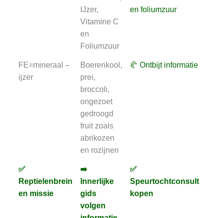
nodig?
te
IJzer,
en foliumzuur
B1
Vitamine C
fol
en
Foliumzuur
FE=mineraal –
Boerenkool,
🥐 Ontbijt informatie
⏳
ijzer
prei,
Och
broccoli,
an
ongezoet
gedroogd
fruit zoals
abrikozen
en rozijnen
✅
➡️
✅
✅
✅
➡️
✅
✅
Reptielenbrein
Innerlijke
Speurtochtconsult
An
Reptielenbrein
Innerlijke
Speurtochtconsult
An
en missie
gids
kopen
en missie
gids
kopen
volgen
volgen
informatie
informatie