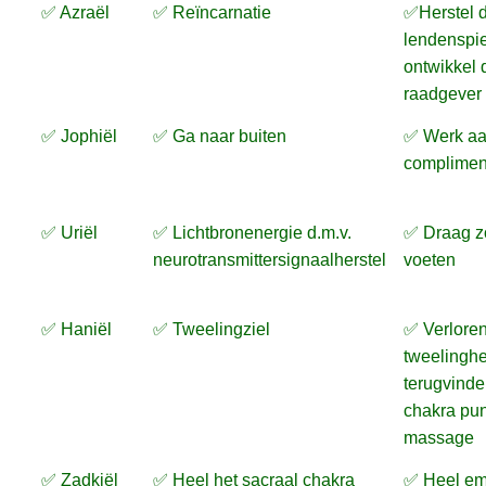
✅ Azraël
✅ Reïncarnatie
✅Herstel 
lendenspie
ontwikkel 
raadgever
✅ Jophiël
✅ Ga naar buiten
✅ Werk a
complimen
✅ Uriël
✅ Lichtbronenergie d.m.v.
✅ Draag z
neurotransmittersignaalherstel
voeten
✅ Haniël
✅ Tweelingziel
✅ Verlore
tweelinghel
terugvinde
chakra pu
massage
✅ Zadkiël
✅ Heel het sacraal chakra
✅ Heel em