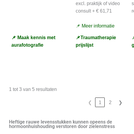
excl. praktijk of video
consult + € 61,71
r
📌 Meer informatie
📌 Maak kennis met
📌Traumatherapie

aurafotografie
prijslijst
1 tot 3 van 5 resultaten
❮
1
2
❯
Heftige rauwe levensstukken kunnen opeens de
hormoonhuishouding verstoren door zielenstress