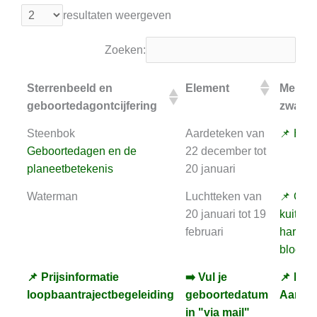
resultaten weergeven
Zoeken:
Sterrenbeeld en
Element
Meridi
geboortedagontcijfering
zwakh
Sterrenbeeld en
Element
Meridi
Steenbok
Aardeteken van
📌 Het 
geboortedagontcijfering
zwakh
Geboortedagen en de
22 december tot
planeetbetekenis
20 januari
Waterman
Luchtteken van
📌 Ond
20 januari tot 19
kuit, ma
februari
hart "d
bloeds
📌 Prijsinformatie
➡️ Vul je
📌 Kies
📌 Prijsinformatie
➡️ Vul je
📌 Kies
loopbaantrajectbegeleiding
geboortedatum
Aartse
loopbaantrajectbegeleiding
geboortedatum
Aartse
in "via mail"
in "via mail"