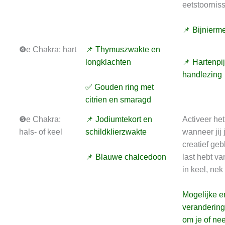
eetstoornis
📌 Bijnierm
❹e Chakra: hart
📌 Thymuszwakte en
longklachten
📌 Hartenpi
handlezing
✅ Gouden ring met
citrien en smaragd
❺e Chakra:
📌 Jodiumtekort en
Activeer het
hals- of keel
schildklierzwakte
wanneer jij 
creatief geb
📌 Blauwe chalcedoon
last hebt va
in keel, nek
Mogelijke e
veranderin
om je of ne