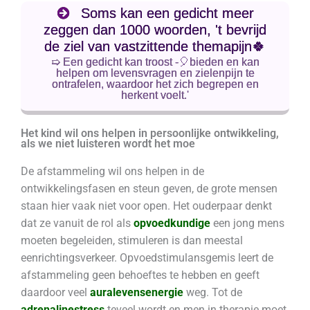
Soms kan een gedicht meer
zeggen dan 1000 woorden, 't bevrijd
de ziel van vastzittende themapijn🍀
➯ Een gedicht kan troost -🎈bieden en kan
helpen om levensvragen en zielenpijn te
ontrafelen, waardoor het zich begrepen en
herkent voelt.'
Het kind wil ons helpen in persoonlijke ontwikkeling,
als we niet luisteren wordt het moe
De afstammeling wil ons helpen in de
ontwikkelingsfasen en steun geven, de grote mensen
staan hier vaak niet voor open. Het ouderpaar denkt
dat ze vanuit de rol als
opvoedkundige
een jong mens
moeten begeleiden, stimuleren is dan meestal
eenrichtingsverkeer. Opvoedstimulansgemis leert de
afstammeling geen behoeftes te hebben en geeft
daardoor veel
auralevensenergie
weg. Tot de
adrenalinestress
teveel wordt en men in therapie moet