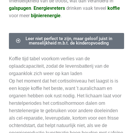
vriendelijkheid van de troost, wat dan veranderd in
galspugen
.
Energievreters
drinken vaak teveel
koffie
voor meer
bijnierenergie
.
Leer niet perfect te zijn, maar geloof juist in
menselijkheid m.b.t. de kinderopvoeding
Koffie tijd tabel voorkom verlies van de
oplaadcapaciteit, zodat de levensbatterij van de
orgaanklok zich weer op kan laden
Op het moment dat het cortisolniveau het laagst is is
een kopje koffie het beste, want 't auralichaam en
organen hebben ook rust nodig. Het lichaam laat voor
herstelperiodes het cortisolhormoon dalen om
herstelenergie te gebruiken voor andere doeleinden
als cel-reparatie, leverupdate, kortom voor een frisse
ochtendstart, dat helpt natuurlijk niet, als we de
energieproductie kunstmatig hoog houden met cafeïne