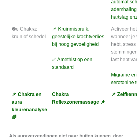
automatisc
ademhaling
hartslag enz
❼e Chakra:
📌 Kruinmisbruik,
Activeer he
kruin of schedel
geestelijke krachtverlies
wanneer je 
bij hoog gevoeligheid
hebt, stress
stemmingen e
✅ Amethist op een
last hebt va
standaard
Migraine en
serotonine t
📌 Chakra en
Chakra
📌 Zelfkenn
aura
Reflexzonemassage 📌
kleurenanalyse
🌈
Als auraverzendingen niet naar buiten kunnen, door