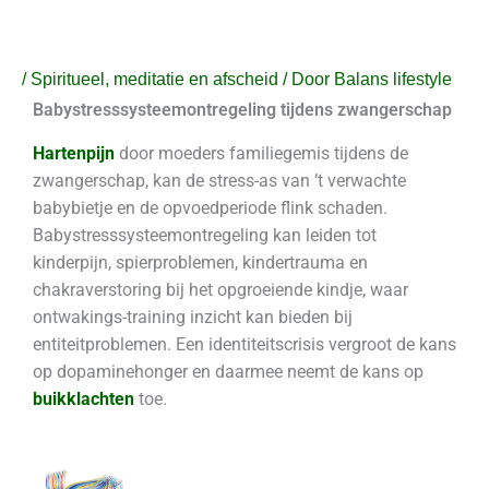
Ga
naar
de
/
Spiritueel, meditatie en afscheid
/ Door
Balans lifestyle
inhoud
Babystresssysteemontregeling tijdens zwangerschap
Hartenpijn
door moeders familiegemis tijdens de
zwangerschap, kan de stress-as van ’t verwachte
babybietje en de opvoedperiode flink schaden.
Babystresssysteemontregeling kan leiden tot
kinderpijn, spierproblemen, kindertrauma en
chakraverstoring bij het opgroeiende kindje, waar
ontwakings-training inzicht kan bieden bij
entiteitproblemen. Een identiteitscrisis vergroot de kans
op dopaminehonger en daarmee neemt de kans op
buikklachten
toe.