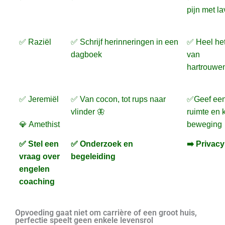
pijn met l
✅ Raziël
✅ Schrijf herinneringen in een
✅ Heel het
dagboek
van
hartrouwen
✅ Jeremiël
✅ Van cocon, tot rups naar
✅Geef een
vlinder 🦋
ruimte en 
💎 Amethist
beweging
✅ Stel een
✅ Onderzoek en
➡️ Privacy
vraag over
begeleiding
engelen
coaching
Opvoeding gaat niet om carrière of een groot huis,
perfectie speelt geen enkele levensrol