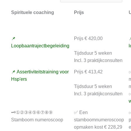
Spirituele coaching
Prijs
U
📌
Prijs € 420,00

Loopbaantrajectbegeleiding
l
Tijdsduur 5 weken
Incl. 3 praktijkconsulten
📌 Assertiviteitstraining voor
Prijs € 413,42
✅
Hsp'ers
m
Tijdsduur 5 weken
m
Incl. 3 praktijkconsulten
✅
w
🗝️①②③④⑤⑥⑦⑧⑨
✅ Een
✅
Stamboom numeroscoop
stamboomnumeroscoop
p
opmaken kost € 228,29
e