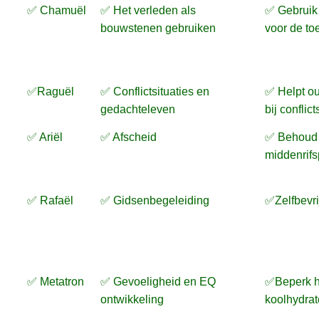
✅ Chamuël
✅ Het verleden als
✅ Gebruik 
bouwstenen gebruiken
voor de to
✅Raguël
✅ Conflictsituaties en
✅ Helpt ou
gedachteleven
bij conflict
✅ Ariël
✅ Afscheid
✅ Behoud
middenrifs
✅ Rafaël
✅ Gidsenbegeleiding
✅Zelfbevri
✅ Metatron
✅ Gevoeligheid en EQ
✅Beperk h
ontwikkeling
koolhydra