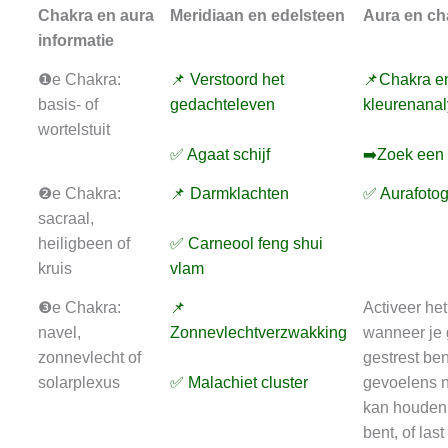
Chakra en aura
Meridiaan en edelsteen
Aura en ch
informatie
❶e Chakra:
📌 Verstoord het
📌Chakra e
basis- of
gedachteleven
kleurenana
wortelstuit
✅ Agaat schijf
➡️Zoek een 
❷e Chakra:
📌 Darmklachten
✅ Aurafotog
sacraal,
heiligbeen of
✅ Carneool feng shui
kruis
vlam
❸e Chakra:
📌
Activeer he
navel,
Zonnevlechtverzwakking
wanneer je
zonnevlecht of
gestrest ben
solarplexus
✅ Malachiet cluster
gevoelens n
kan houden
bent, of last