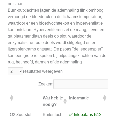
ontstaan.
Burn-outklachten jagen de ademhaling flink omhoog,
verhoogd de bloeddruk en de lichaamstemperatuur,
waardoor er een bloedvochttekort en hyperventilatie
kan ontstaan. Hyperventileren zet de maag,- lever en
galblaasmeridiaan deels op slot, waardoor de
enzymatische-route deels wordt stilgelegd en er
ijzerspierkramp ontstaat. De psoas "de lendenspier"
kan een grote rol spelen bij uitputtingsklachten van de
rug, het hoofd, darmen of de ademhaling
resultaten weergeven
Zoeken:
Wat heb je
Informatie
On
nodig?
te
Wat heb je
Informatie
On
O2 Zuurstof
Buitenlucht,
✅ Infobalans B12
⏳ A