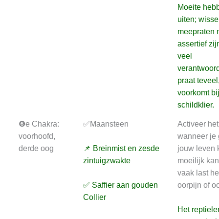
Moeite hebb
uiten; wiss
meepraten m
assertief zij
veel
verantwoord
praat teveel
voorkomt bij
schildklier.
❻e Chakra:
✅Maansteen
Activeer he
voorhoofd,
wanneer je 
derde oog
📌 Breinmist en zesde
jouw leven 
zintuigzwakte
moeilijk kan
vaak last he
✅ Saffier aan gouden
oorpijn of 
Collier
Het reptiele