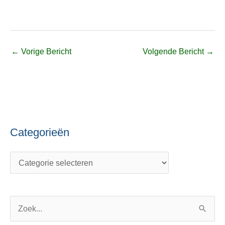
←
Vorige Bericht
Volgende Bericht
→
Categorieën
C
O
a
n
t
d
e
e
g
r
o
w
Z