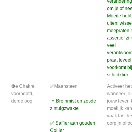
veranderin
om je of ne
Moeite hebb
uiten; wiss
meepraten m
assertief zij
veel
verantwoord
praat teveel
voorkomt bij
schildklier.
❻e Chakra:
✅Maansteen
Activeer he
voorhoofd,
wanneer je 
derde oog
📌 Breinmist en zesde
jouw leven 
zintuigzwakte
moeilijk kan
vaak last he
✅ Saffier aan gouden
oorpijn of 
Collier