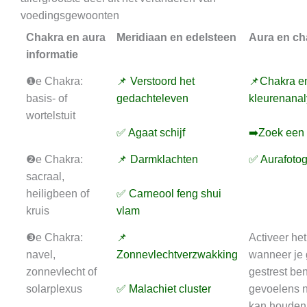
voedingsgewoonten
Chakra en aura
Meridiaan en edelsteen
Aura en ch
informatie
❶e Chakra:
📌 Verstoord het
📌Chakra e
basis- of
gedachteleven
kleurenana
wortelstuit
✅ Agaat schijf
➡️Zoek een 
❷e Chakra:
📌 Darmklachten
✅ Aurafotog
sacraal,
heiligbeen of
✅ Carneool feng shui
kruis
vlam
❸e Chakra:
📌
Activeer he
navel,
Zonnevlechtverzwakking
wanneer je
zonnevlecht of
gestrest ben
solarplexus
✅ Malachiet cluster
gevoelens n
kan houden