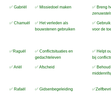
✅ Gabriël
✅ Missiedoel maken
✅ Breng h
zenuwstelse
✅ Chamuël
✅ Het verleden als
✅ Gebruik 
bouwstenen gebruiken
voor de to
✅Raguël
✅ Conflictsituaties en
✅ Helpt ou
gedachteleven
bij conflict
✅ Ariël
✅ Afscheid
✅ Behoud
middenrifs
✅ Rafaël
✅ Gidsenbegeleiding
✅Zelfbevri