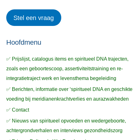
r
e
o
i
r
e
Stel een vraag
e
p
k
ë
e
n
n
n
a
Hoofdmenu
a
✅ Prijslijst, catalogus items en spiritueel DNA trajecten,
r
zoals een geboortescoop, assertiviteitstraining en re-
:
integratietraject werk en levensthema begeleiding
✅ Berichten, informatie over ‘spiritueel DNA en geschikte
voeding bij meridianenkrachtverlies en aurazwakheden
✅ Contact
✅ Nieuws van spiritueel opvoeden en wedergeboorte,
achtergrondverhalen en interviews gezondheidszorg