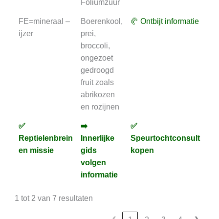
Foliumzuur
FE=mineraal –
Boerenkool,
🥐 Ontbijt informatie
⏳
ijzer
prei,
Och
broccoli,
an
ongezoet
gedroogd
fruit zoals
abrikozen
en rozijnen
✅
➡️
✅
✅
✅
➡️
✅
✅
Reptielenbrein
Innerlijke
Speurtochtconsult
An
Reptielenbrein
Innerlijke
Speurtochtconsult
An
en missie
gids
kopen
en missie
gids
kopen
volgen
volgen
informatie
informatie
1 tot 2 van 7 resultaten