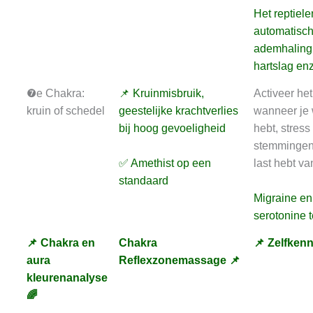
Het reptiele
automatisc
ademhaling
hartslag enz
❼e Chakra:
📌 Kruinmisbruik,
Activeer he
kruin of schedel
geestelijke krachtverlies
wanneer je 
bij hoog gevoeligheid
hebt, stress
stemmingen e
✅ Amethist op een
last hebt va
standaard
Migraine en
serotonine t
📌 Chakra en
Chakra
📌 Zelfkenn
aura
Reflexzonemassage 📌
kleurenanalyse
🌈