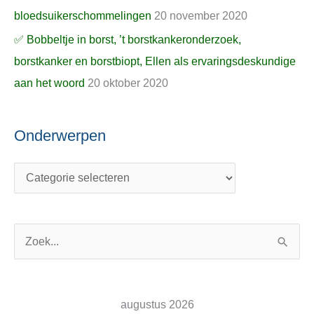
bloedsuikerschommelingen
20 november 2020
✅ Bobbeltje in borst, ’t borstkankeronderzoek,
borstkanker en borstbiopt, Ellen als ervaringsdeskundige
aan het woord
20 oktober 2020
Onderwerpen
Z
o
e
augustus 2026
k