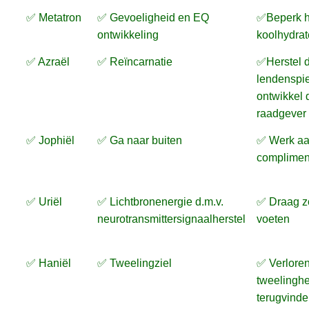
✅ Metatron
✅ Gevoeligheid en EQ
✅Beperk h
ontwikkeling
koolhydra
✅ Azraël
✅ Reïncarnatie
✅Herstel 
lendenspie
ontwikkel 
raadgever
✅ Jophiël
✅ Ga naar buiten
✅ Werk a
complimen
✅ Uriël
✅ Lichtbronenergie d.m.v.
✅ Draag z
neurotransmittersignaalherstel
voeten
✅ Haniël
✅ Tweelingziel
✅ Verlore
tweelinghel
terugvinde