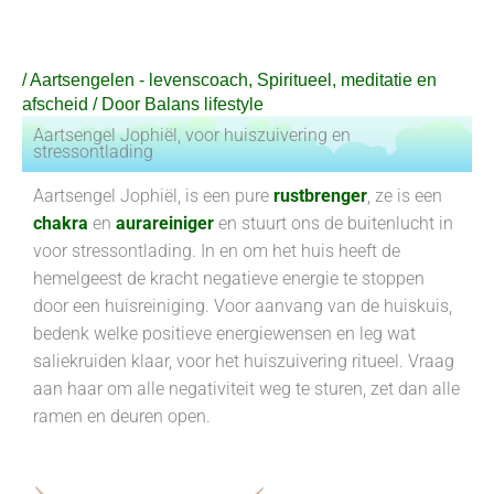
Ga
naar
de
/
Aartsengelen - levenscoach
,
Spiritueel, meditatie en
inhoud
afscheid
/ Door
Balans lifestyle
Aartsengel Jophiël, voor huiszuivering en
stressontlading
Aartsengel Jophiël, is een pure
rustbrenger
, ze is een
chakra
en
aurareiniger
en stuurt ons de buitenlucht in
voor stressontlading. In en om het huis heeft de
hemelgeest de kracht negatieve energie te stoppen
door een huisreiniging. Voor aanvang van de huiskuis,
bedenk welke positieve energiewensen en leg wat
saliekruiden klaar, voor het huiszuivering ritueel. Vraag
aan haar om alle negativiteit weg te sturen, zet dan alle
ramen en deuren open.