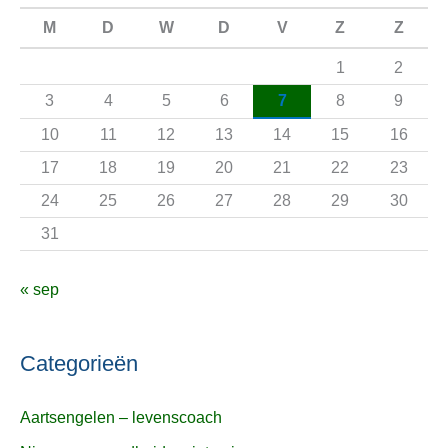
n
M
D
W
D
V
Z
Z
a
1
2
a
3
4
5
6
7
8
9
r
10
11
12
13
14
15
16
:
17
18
19
20
21
22
23
24
25
26
27
28
29
30
31
« sep
Categorieën
Aartsengelen – levenscoach