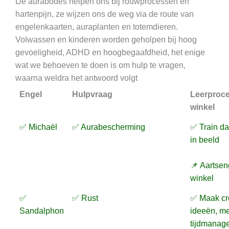
De aurabodes helpen ons bij rouwprocessen en
hartenpijn, ze wijzen ons de weg via de route van
engelenkaarten, auraplanten en totemdieren.
Volwassen en kinderen worden geholpen bij hoog
gevoeligheid, ADHD en hoogbegaafdheid, het enige
wat we behoeven te doen is om hulp te vragen,
waarna weldra het antwoord volgt
Engel
Hulpvraag
Leerproc
winkel
✅ Michaël
✅ Aurabescherming
✅ Train d
in beeld
📌 Aartsen
winkel
✅
✅ Rust
✅ Maak cr
Sandalphon
ideeën, me
tijdmanag