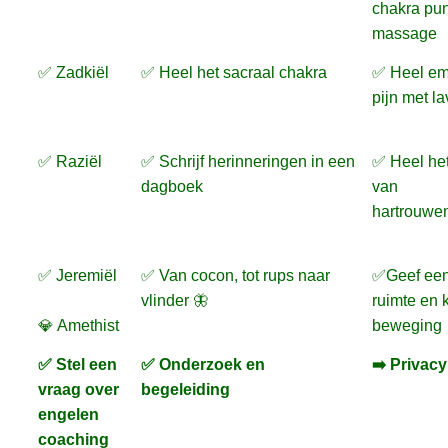
chakra pu
massage
✅ Zadkiël
✅ Heel het sacraal chakra
✅ Heel em
pijn met l
✅ Raziël
✅ Schrijf herinneringen in een
✅ Heel het
dagboek
van
hartrouwen
✅ Jeremiël
✅ Van cocon, tot rups naar
✅Geef een
vlinder 🦋
ruimte en 
💎 Amethist
beweging
✅ Stel een
✅ Onderzoek en
➡️ Privacy
vraag over
begeleiding
engelen
coaching