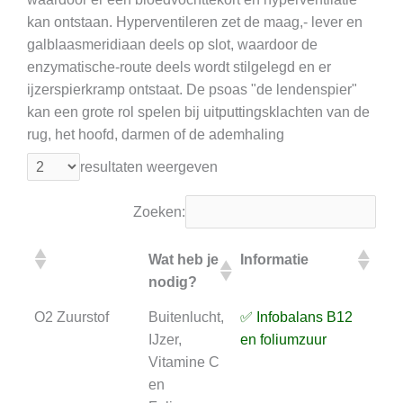
kan ontstaan. Hyperventileren zet de maag,- lever en
galblaasmeridiaan deels op slot, waardoor de
enzymatische-route deels wordt stilgelegd en er
ijzerspierkramp ontstaat. De psoas "de lendenspier"
kan een grote rol spelen bij uitputtingsklachten van de
rug, het hoofd, darmen of de ademhaling
resultaten weergeven
Zoeken:
Wat heb je
Informatie
On
nodig?
te
Wat heb je
Informatie
On
O2 Zuurstof
Buitenlucht,
✅ Infobalans B12
⏳ A
nodig?
te
IJzer,
en foliumzuur
B1
Vitamine C
fol
en