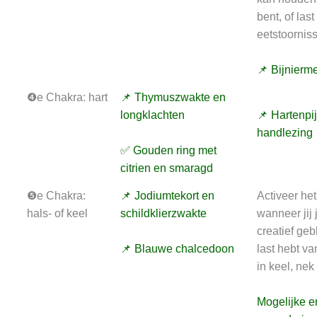
bent, of last
eetstoornis
📌 Bijnierm
❹e Chakra: hart
📌 Thymuszwakte en
longklachten
📌 Hartenpi
handlezing
✅ Gouden ring met
citrien en smaragd
❺e Chakra:
📌 Jodiumtekort en
Activeer het
hals- of keel
schildklierzwakte
wanneer jij 
creatief geb
📌 Blauwe chalcedoon
last hebt va
in keel, nek
Mogelijke e