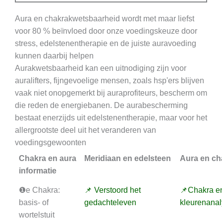
Aura en chakrakwetsbaarheid wordt met maar liefst
voor 80 % beïnvloed door onze voedingskeuze door
stress, edelstenentherapie en de juiste auravoeding
kunnen daarbij helpen
Aurakwetsbaarheid kan een uitnodiging zijn voor
auralifters, fijngevoelige mensen, zoals hsp'ers blijven
vaak niet onopgemerkt bij auraprofiteurs, bescherm om
die reden de energiebanen. De aurabescherming
bestaat enerzijds uit edelstenentherapie, maar voor het
allergrootste deel uit het veranderen van
voedingsgewoonten
Chakra en aura
Meridiaan en edelsteen
Aura en ch
informatie
❶e Chakra:
📌 Verstoord het
📌Chakra e
basis- of
gedachteleven
kleurenana
wortelstuit