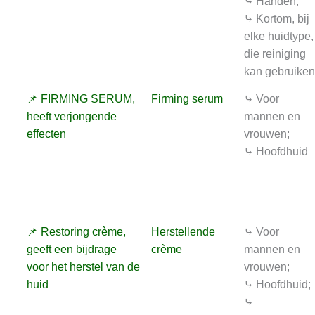
⤷ Handen;
⤷ Kortom, bij
elke huidtype,
die reiniging
kan gebruiken
📌 FIRMING SERUM,
Firming serum
⤷ Voor
heeft verjongende
mannen en
effecten
vrouwen;
⤷ Hoofdhuid
📌 Restoring crème,
Herstellende
⤷ Voor
geeft een bijdrage
crème
mannen en
voor het herstel van de
vrouwen;
huid
⤷ Hoofdhuid;
⤷