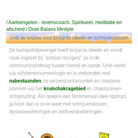
Ga
naar
de
/
Aartsengelen - levenscoach
,
Spiritueel, meditatie en
inhoud
afscheid
/ Door
Balans lifestyle
Uriël de lerares voor briljante ideeën en schrijverslessen
De taalspelletjesengel heeft briljante ideeën en wordt
vaak ingezet bij “astraal reizigers” ze is de
communicatiebrug tussen hemel en aarde. Uriël werkt
via vijfsterrennumerologie en is verbonden met
nabestaanden
, ze verzend antwoorden en creatieve
plannen via het
kruinchakragebied
en chakrazeven-
ontspruiting. Als opeens een fenomenaal idee oppropt,
ja hoor dan is ze er weer met schrijverslessen,
dyslexieoefeningen en zelfbeeldoefeningen.