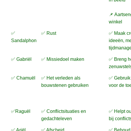
📌 Aartsen
winkel
✅
✅ Rust
✅ Maak cr
Sandalphon
ideeën, me
tijdmanag
✅ Gabriël
✅ Missiedoel maken
✅ Breng h
zenuwstelse
✅ Chamuël
✅ Het verleden als
✅ Gebruik 
bouwstenen gebruiken
voor de to
✅Raguël
✅ Conflictsituaties en
✅ Helpt ou
gedachteleven
bij conflict
✅ Ariël
✅ Afscheid
✅ Behoud