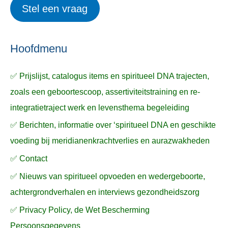
Stel een vraag
e
p
k
ë
e
n
n
n
a
Hoofdmenu
a
✅ Prijslijst, catalogus items en spiritueel DNA trajecten,
r
zoals een geboortescoop, assertiviteitstraining en re-
:
integratietraject werk en levensthema begeleiding
✅ Berichten, informatie over ‘spiritueel DNA en geschikte
voeding bij meridianenkrachtverlies en aurazwakheden
✅ Contact
✅ Nieuws van spiritueel opvoeden en wedergeboorte,
achtergrondverhalen en interviews gezondheidszorg
✅ Privacy Policy, de Wet Bescherming
Persoonsgegevens