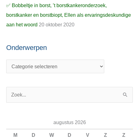
✅ Bobbeltje in borst, ’t borstkankeronderzoek,
borstkanker en borstbiopt, Ellen als ervaringsdeskundige
aan het woord
20 oktober 2020
Onderwerpen
Z
o
e
augustus 2026
k
n
M
D
W
D
V
Z
Z