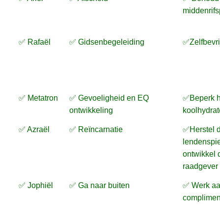
middenrifs
✅ Rafaël
✅ Gidsenbegeleiding
✅Zelfbevri
✅ Metatron
✅ Gevoeligheid en EQ
✅Beperk h
ontwikkeling
koolhydra
✅ Azraël
✅ Reïncarnatie
✅Herstel 
lendenspie
ontwikkel 
raadgever
✅ Jophiël
✅ Ga naar buiten
✅ Werk a
complimen