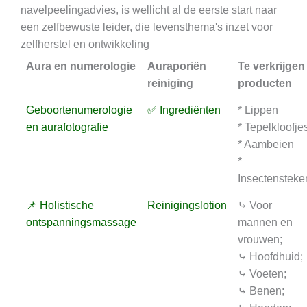
navelpeelingadvies, is wellicht al de eerste start naar
een zelfbewuste leider, die levensthema's inzet voor
zelfherstel en ontwikkeling
Aura en numerologie
Auraporiën
Te verkrijgen
reiniging
producten
Geboortenumerologie
✅ Ingrediënten
* Lippen
en aurafotografie
* Tepelkloofje
* Aambeien
*
Insectensteke
📌 Holistische
Reinigingslotion
⤷ Voor
ontspanningsmassage
mannen en
vrouwen;
⤷ Hoofdhuid;
⤷ Voeten;
⤷ Benen;