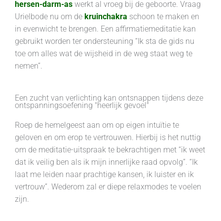
hersen-darm-as
werkt al vroeg bij de geboorte. Vraag
Urielbode nu om de
kruinchakra
schoon te maken en
in evenwicht te brengen. Een affirmatiemeditatie kan
gebruikt worden ter ondersteuning “Ik sta de gids nu
toe om alles wat de wijsheid in de weg staat weg te
nemen”.
Een zucht van verlichting kan ontsnappen tijdens deze
ontspanningsoefening "heerlijk gevoel"
Roep de hemelgeest aan om op eigen intuïtie te
geloven en om erop te vertrouwen. Hierbij is het nuttig
om de meditatie-uitspraak te bekrachtigen met “ik weet
dat ik veilig ben als ik mijn innerlijke raad opvolg”. “Ik
laat me leiden naar prachtige kansen, ik luister en ik
vertrouw”. Wederom zal er diepe relaxmodes te voelen
zijn.