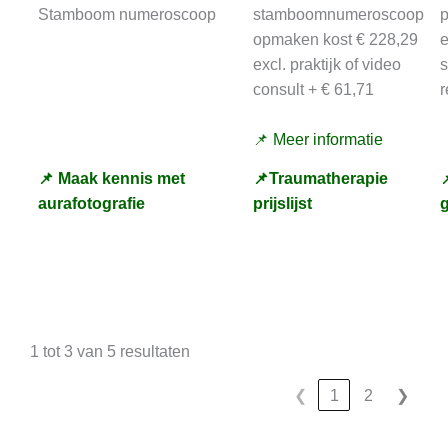
Stamboom numeroscoop
stamboomnumeroscoop
p
opmaken kost € 228,29
e
excl. praktijk of video
consult + € 61,71
r
📌 Meer informatie
📌 Maak kennis met
📌Traumatherapie

aurafotografie
prijslijst
1 tot 3 van 5 resultaten
❮
1
2
❯