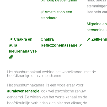
bij hoog gevoeligheid
hebt, stress
stemmingen e
✅ Amethist op een
last hebt va
standaard
Migraine en
serotonine t
📌 Chakra en
Chakra
📌 Zelfkenn
aura
Reflexzonemassage 📌
kleurenanalyse
🌈
Het shushumnakaal verbind het wortelkanaal met de
hoofdkruinlijn d.m.v. meridianen
Het shushumnakanaal is een yogaleraar voor
auralevensenergie
, ook wel psychische zenuw
genoemd. De wielen van het wortelkanaal en de
hoofdkruinlijn verbinden zich hier met elkaar, de