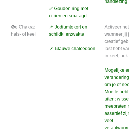
handlezing
✅ Gouden ring met
citrien en smaragd
❺e Chakra:
📌 Jodiumtekort en
Activeer het
hals- of keel
schildklierzwakte
wanneer jij 
creatief geb
📌 Blauwe chalcedoon
last hebt va
in keel, nek
Mogelijke e
veranderin
om je of ne
Moeite hebb
uiten; wiss
meepraten m
assertief zij
veel
verantwoord