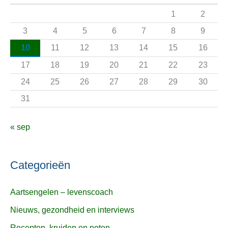
a
1
2
a
3
4
5
6
7
8
9
r
10
11
12
13
14
15
16
:
17
18
19
20
21
22
23
24
25
26
27
28
29
30
31
« sep
Categorieën
Aartsengelen – levenscoach
Nieuws, gezondheid en interviews
Recepten, kruiden en noten