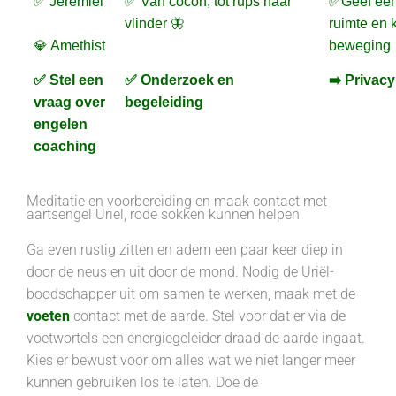
✅ Jeremiël
✅ Van cocon, tot rups naar
✅Geef een
vlinder 🦋
ruimte en 
💎 Amethist
beweging
✅ Stel een
✅ Onderzoek en
➡️ Privacy
vraag over
begeleiding
engelen
coaching
Meditatie en voorbereiding en maak contact met
aartsengel Uriel, rode sokken kunnen helpen
Ga even rustig zitten en adem een paar keer diep in
door de neus en uit door de mond. Nodig de Uriël-
boodschapper uit om samen te werken, maak met de
voeten
contact met de aarde. Stel voor dat er via de
voetwortels een energiegeleider draad de aarde ingaat.
Kies er bewust voor om alles wat we niet langer meer
kunnen gebruiken los te laten. Doe de