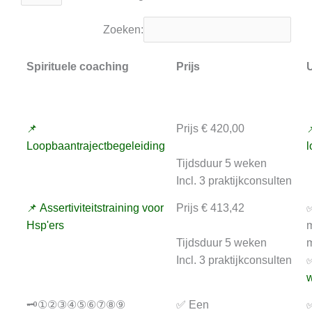
Zoeken:
Spirituele coaching
Prijs
U
📌
Prijs € 420,00

Loopbaantrajectbegeleiding
l
Tijdsduur 5 weken
Incl. 3 praktijkconsulten
📌 Assertiviteitstraining voor
Prijs € 413,42
✅
Hsp'ers
m
Tijdsduur 5 weken
m
Incl. 3 praktijkconsulten
✅
w
🗝️①②③④⑤⑥⑦⑧⑨
✅ Een
✅