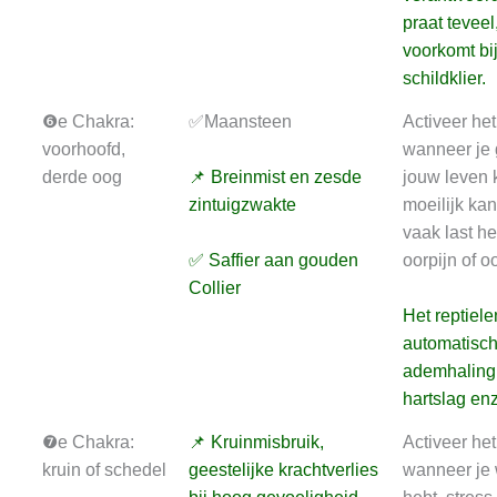
praat teveel
voorkomt bij
schildklier.
❻e Chakra:
✅Maansteen
Activeer he
voorhoofd,
wanneer je 
derde oog
📌 Breinmist en zesde
jouw leven 
zintuigzwakte
moeilijk kan
vaak last he
✅ Saffier aan gouden
oorpijn of 
Collier
Het reptiele
automatisc
ademhaling
hartslag enz
❼e Chakra:
📌 Kruinmisbruik,
Activeer he
kruin of schedel
geestelijke krachtverlies
wanneer je 