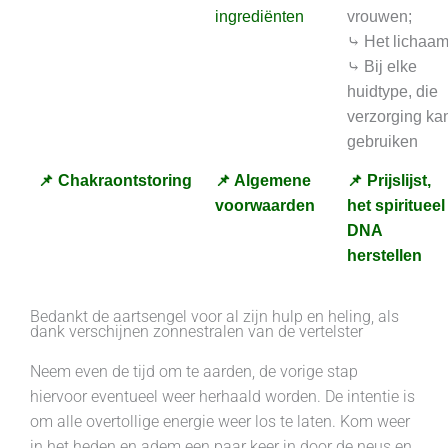
ingrediënten
vrouwen;
⤷ Het lichaam
⤷ Bij elke
huidtype, die
verzorging ka
gebruiken
📌 Chakraontstoring
📌 Algemene
📌 Prijslijst,
voorwaarden
het spiritueel
DNA
herstellen
Bedankt de aartsengel voor al zijn hulp en heling, als
dank verschijnen zonnestralen van de vertelster
Neem even de tijd om te aarden, de vorige stap
hiervoor eventueel weer herhaald worden. De intentie is
om alle overtollige energie weer los te laten. Kom weer
in het heden en adem een paar keer in door de neus en