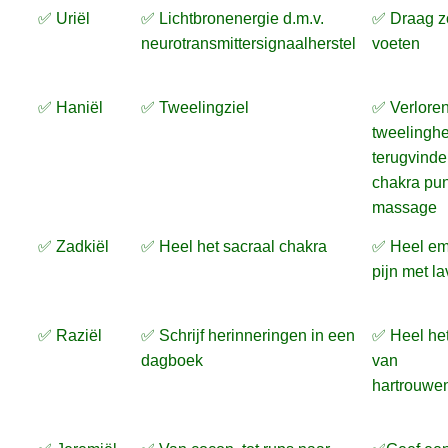
✅ Uriël
✅ Lichtbronenergie d.m.v.
✅ Draag z
neurotransmittersignaalherstel
voeten
✅ Haniël
✅ Tweelingziel
✅ Verlore
tweelinghel
terugvinde
chakra pu
massage
✅ Zadkiël
✅ Heel het sacraal chakra
✅ Heel em
pijn met l
✅ Raziël
✅ Schrijf herinneringen in een
✅ Heel het
dagboek
van
hartrouwen