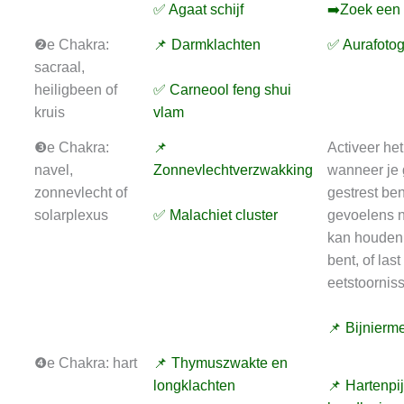
✅ Agaat schijf
➡️Zoek een 
❷e Chakra:
📌 Darmklachten
✅ Aurafotog
sacraal,
heiligbeen of
✅ Carneool feng shui
kruis
vlam
❸e Chakra:
📌
Activeer he
navel,
Zonnevlechtverzwakking
wanneer je
zonnevlecht of
gestrest ben
solarplexus
✅ Malachiet cluster
gevoelens n
kan houden
bent, of last
eetstoornis
📌 Bijnierm
❹e Chakra: hart
📌 Thymuszwakte en
longklachten
📌 Hartenpi