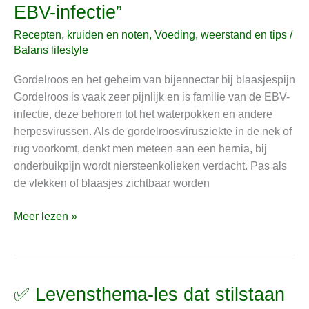
geheim
EBV-infectie”
van
Recepten, kruiden en noten
,
Voeding, weerstand en tips
/
bijennectar
Balans lifestyle
en
goudsbloemzalf
Gordelroos en het geheim van bijennectar bij blaasjespijn
bij
Gordelroos is vaak zeer pijnlijk en is familie van de EBV-
blaasjespijn,
infectie, deze behoren tot het waterpokken en andere
“familie
herpesvirussen. Als de gordelroosvirusziekte in de nek of
van
rug voorkomt, denkt men meteen aan een hernia, bij
het
onderbuikpijn wordt niersteenkolieken verdacht. Pas als
EBV-
de vlekken of blaasjes zichtbaar worden
infectie”
Meer lezen »
✅ Levensthema-les dat stilstaan
✅
Levensthema-