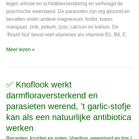
tegen artrose en schildklierverstoring en verhoogd de
hoge
psychische weerstand. De paranoten zijn erg gezond en
seleniumgehalte,
bevatten onder andere magnesium, fosfor, koper,
eet
mangaan, zink, jodium, ijzer, calcium en kalium. De
er
‘Brazil Nut’ bevat veel vitamines als vitamine B1, B6, E,
niet
meer
Meer lezen »
dan
drie
olienoten
✅ Knoflook werkt
✅
Knoflook
darmfloraversterkend en
werkt
parasieten werend, ’t garlic-stofje
darmfloraversterkend
en
kan als een natuurlijke antibiotica
parasieten
werken
werend,
’t
Recepten, kruiden en noten
,
Voeding, weerstand en tips
/