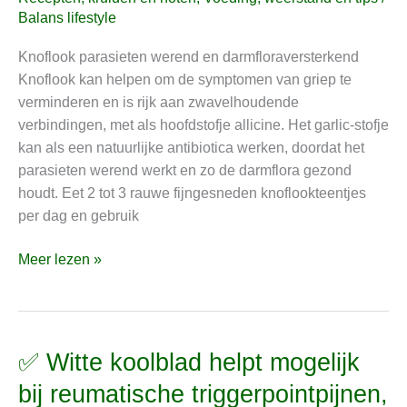
garlic-
Balans lifestyle
stofje
Knoflook parasieten werend en darmfloraversterkend
kan
Knoflook kan helpen om de symptomen van griep te
als
verminderen en is rijk aan zwavelhoudende
een
verbindingen, met als hoofdstofje allicine. Het garlic-stofje
natuurlijke
kan als een natuurlijke antibiotica werken, doordat het
antibiotica
parasieten werend werkt en zo de darmflora gezond
werken
houdt. Eet 2 tot 3 rauwe fijngesneden knoflookteentjes
per dag en gebruik
Meer lezen »
✅ Witte koolblad helpt mogelijk
✅
Witte
bij reumatische triggerpointpijnen,
koolblad