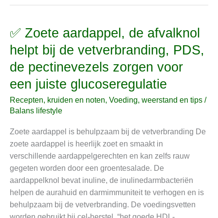
✅ Zoete aardappel, de afvalknol
✅
Zoete
helpt bij de vetverbranding, PDS,
aardappel,
de pectinevezels zorgen voor
de
afvalknol
een juiste glucoseregulatie
helpt
Recepten, kruiden en noten
,
Voeding, weerstand en tips
/
bij
Balans lifestyle
de
vetverbranding,
Zoete aardappel is behulpzaam bij de vetverbranding De
PDS,
zoete aardappel is heerlijk zoet en smaakt in
de
verschillende aardappelgerechten en kan zelfs rauw
pectinevezels
gegeten worden door een groentesalade. De
zorgen
aardappelknol bevat inuline, de inulinedarmbacteriën
voor
helpen de aurahuid en darmimmuniteit te verhogen en is
een
behulpzaam bij de vetverbranding. De voedingsvetten
juiste
worden gebruikt bij cel-herstel, “het goede HDL-