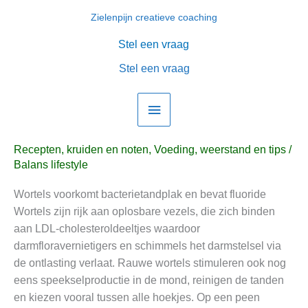
Ga
Zielenpijn creatieve coaching
Hoofdmenu
naar
de
Stel een vraag
✅ Wortels vol prebiotische
✅
inhoud
Wortels
Stel een vraag
ecosysteemstofjes, ’t voorkomt
vol
bacterietandplak en bevat
prebiotische
ecosysteemstofjes,
fluoride voor gezonde tanden
’t
Recepten, kruiden en noten
,
Voeding, weerstand en tips
/
voorkomt
Balans lifestyle
bacterietandplak
en
Wortels voorkomt bacterietandplak en bevat fluoride
bevat
Wortels zijn rijk aan oplosbare vezels, die zich binden
fluoride
aan LDL-cholesteroldeeltjes waardoor
voor
darmfloravernietigers en schimmels het darmstelsel via
gezonde
de ontlasting verlaat. Rauwe wortels stimuleren ook nog
tanden
eens speekselproductie in de mond, reinigen de tanden
en kiezen vooral tussen alle hoekjes. Op een peen