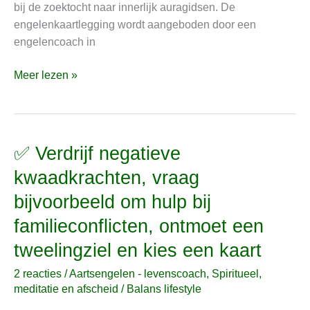
bij de zoektocht naar innerlijk auragidsen. De
steun
engelenkaartlegging wordt aangeboden door een
bieden
engelencoach in
Meer lezen »
✅ Verdrijf negatieve
✅
Verdrijf
kwaadkrachten, vraag
negatieve
bijvoorbeeld om hulp bij
kwaadkrachten,
vraag
familieconflicten, ontmoet een
bijvoorbeeld
tweelingziel en kies een kaart
om
hulp
2 reacties
/
Aartsengelen - levenscoach
,
Spiritueel,
bij
meditatie en afscheid
/
Balans lifestyle
familieconflicten,