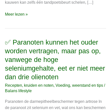
kauwen kan zelfs één tandpoetsbeurt schelen, […]
Meer lezen »
✅ Paranoten kunnen het ouder
✅
Paranoten
worden vertragen, maar pas op,
kunnen
vanwege de hoge
het
ouder
seleniumgehalte, eet er niet meer
worden
dan drie olienoten
vertragen,
maar
Recepten, kruiden en noten
,
Voeding, weerstand en tips
/
pas
Balans lifestyle
op,
Paranoten de darmepitheelbeschermer tegen artrose In
vanwege
de paranoot zit selenium en vet, wat ons kan beschermen
de