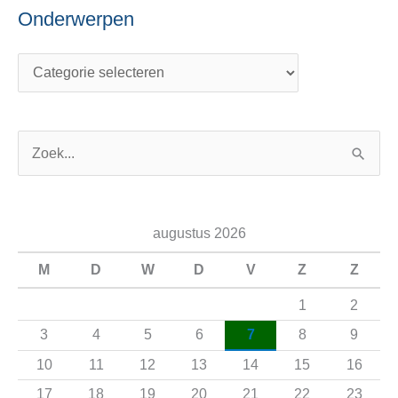
Onderwerpen
Z
o
e
augustus 2026
k
n
M
D
W
D
V
Z
Z
a
1
2
a
3
4
5
6
7
8
9
r
10
11
12
13
14
15
16
:
17
18
19
20
21
22
23