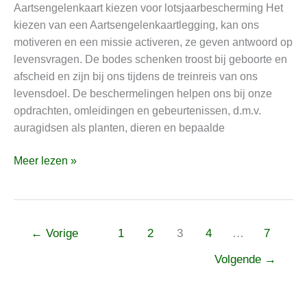
Aartsengelenkaart kiezen voor lotsjaarbescherming Het
ontmoet
kiezen van een Aartsengelenkaartlegging, kan ons
een
motiveren en een missie activeren, ze geven antwoord op
tweelingziel
levensvragen. De bodes schenken troost bij geboorte en
en
afscheid en zijn bij ons tijdens de treinreis van ons
kies
levensdoel. De beschermelingen helpen ons bij onze
een
opdrachten, omleidingen en gebeurtenissen, d.m.v.
kaart
auragidsen als planten, dieren en bepaalde
Meer lezen »
←
Vorige
1
2
3
4
…
7
Volgende
→