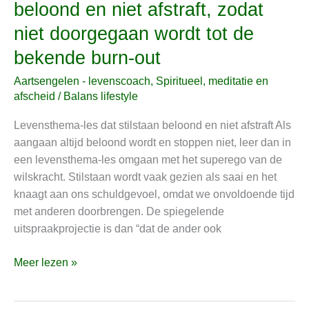
beloond en niet afstraft, zodat
les
niet doorgegaan wordt tot de
dat
stilstaan
bekende burn-out
beloond
Aartsengelen - levenscoach
,
Spiritueel, meditatie en
en
afscheid
/
Balans lifestyle
niet
afstraft,
Levensthema-les dat stilstaan beloond en niet afstraft Als
zodat
aangaan altijd beloond wordt en stoppen niet, leer dan in
niet
een levensthema-les omgaan met het superego van de
doorgegaan
wilskracht. Stilstaan wordt vaak gezien als saai en het
wordt
knaagt aan ons schuldgevoel, omdat we onvoldoende tijd
tot
met anderen doorbrengen. De spiegelende
de
uitspraakprojectie is dan “dat de ander ook
bekende
burn-
Meer lezen »
out