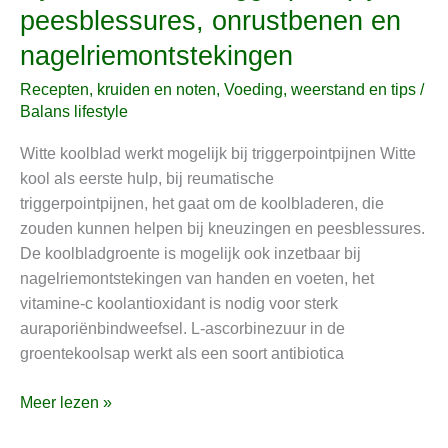
peesblessures, onrustbenen en
helpt
mogelijk
nagelriemontstekingen
bij
Recepten, kruiden en noten
,
Voeding, weerstand en tips
/
reumatische
Balans lifestyle
triggerpointpijnen,
peesblessures,
Witte koolblad werkt mogelijk bij triggerpointpijnen Witte
onrustbenen
kool als eerste hulp, bij reumatische
en
triggerpointpijnen, het gaat om de koolbladeren, die
nagelriemontstekingen
zouden kunnen helpen bij kneuzingen en peesblessures.
De koolbladgroente is mogelijk ook inzetbaar bij
nagelriemontstekingen van handen en voeten, het
vitamine-c koolantioxidant is nodig voor sterk
auraporiënbindweefsel. L-ascorbinezuur in de
groentekoolsap werkt als een soort antibiotica
Meer lezen »