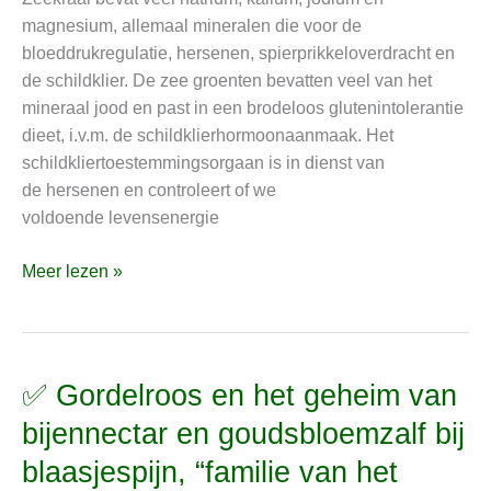
past
magnesium, allemaal mineralen die voor de
in
bloeddrukregulatie, hersenen, spierprikkeloverdracht en
een
de schildklier. De zee groenten bevatten veel van het
broodvrij
mineraal jood en past in een brodeloos glutenintolerantie
dieet
dieet, i.v.m. de schildklierhormoonaanmaak. Het
vanwege
schildkliertoestemmingsorgaan is in dienst van
de
de hersenen en controleert of we
jodium
voldoende levensenergie
Meer lezen »
✅ Gordelroos en het geheim van
✅
Gordelroos
bijennectar en goudsbloemzalf bij
en
blaasjespijn, “familie van het
het