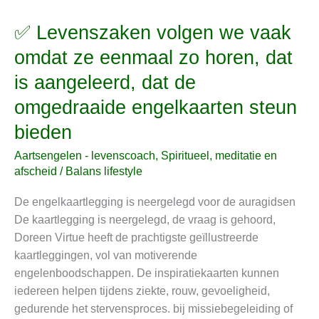
✅ Levenszaken volgen we vaak
✅
Levenszaken
omdat ze eenmaal zo horen, dat
volgen
is aangeleerd, dat de
we
vaak
omgedraaide engelkaarten steun
omdat
bieden
ze
eenmaal
Aartsengelen - levenscoach
,
Spiritueel, meditatie en
zo
afscheid
/
Balans lifestyle
horen,
De engelkaartlegging is neergelegd voor de auragidsen
dat
De kaartlegging is neergelegd, de vraag is gehoord,
is
Doreen Virtue heeft de prachtigste geïllustreerde
aangeleerd,
kaartleggingen, vol van motiverende
dat
engelenboodschappen. De inspiratiekaarten kunnen
de
iedereen helpen tijdens ziekte, rouw, gevoeligheid,
omgedraaide
gedurende het stervensproces. bij missiebegeleiding of
engelkaarten