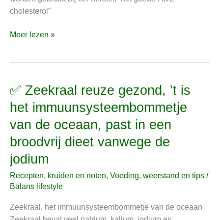
glucoseregulatie
cholesterol”
Meer lezen »
✅ Zeekraal reuze gezond, ’t is
✅
Zeekraal
het immuunsysteembommetje
reuze
van de oceaan, past in een
gezond,
’t
broodvrij dieet vanwege de
is
jodium
het
immuunsysteembommetje
Recepten, kruiden en noten
,
Voeding, weerstand en tips
/
van
Balans lifestyle
de
Zeekraal, het immuunsysteembommetje van de oceaan
oceaan,
Zeekraal bevat veel natrium, kalium, jodium en