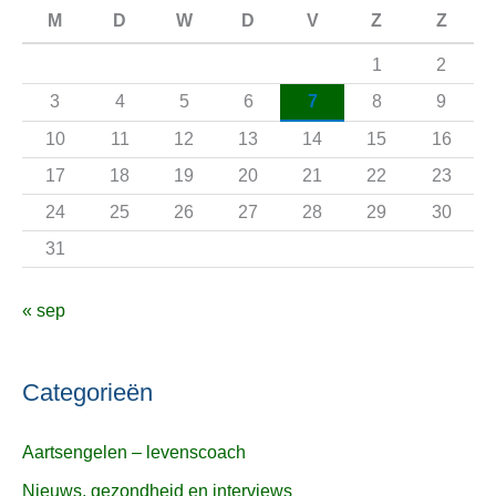
n
M
D
W
D
V
Z
Z
a
1
2
a
3
4
5
6
7
8
9
r
10
11
12
13
14
15
16
:
17
18
19
20
21
22
23
24
25
26
27
28
29
30
31
« sep
Categorieën
Aartsengelen – levenscoach
Nieuws, gezondheid en interviews