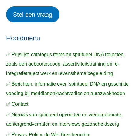
i
r
e
Stel een vraag
e
p
k
ë
e
n
n
n
a
Hoofdmenu
a
✅ Prijslijst, catalogus items en spiritueel DNA trajecten,
r
zoals een geboortescoop, assertiviteitstraining en re-
:
integratietraject werk en levensthema begeleiding
✅ Berichten, informatie over ‘spiritueel DNA en geschikte
voeding bij meridianenkrachtverlies en aurazwakheden
✅ Contact
✅ Nieuws van spiritueel opvoeden en wedergeboorte,
achtergrondverhalen en interviews gezondheidszorg
✅ Privacy Policy, de Wet Bescherming