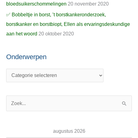
bloedsuikerschommelingen
20 november 2020
✅ Bobbeltje in borst, ’t borstkankeronderzoek,
borstkanker en borstbiopt, Ellen als ervaringsdeskundige
aan het woord
20 oktober 2020
Onderwerpen
Z
o
e
augustus 2026
k