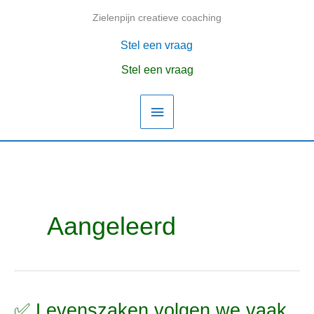
Ga
Zielenpijn creatieve coaching
Hoofdmenu
naar
de
Stel een vraag
inhoud
Stel een vraag
Aangeleerd
✅ Levenszaken volgen we vaak
✅