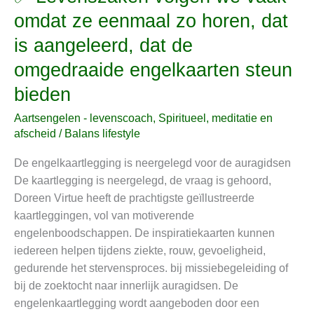
Levenszaken
omdat ze eenmaal zo horen, dat
volgen
is aangeleerd, dat de
we
vaak
omgedraaide engelkaarten steun
omdat
bieden
ze
eenmaal
Aartsengelen - levenscoach
,
Spiritueel, meditatie en
zo
afscheid
/
Balans lifestyle
horen,
De engelkaartlegging is neergelegd voor de auragidsen
dat
De kaartlegging is neergelegd, de vraag is gehoord,
is
Doreen Virtue heeft de prachtigste geïllustreerde
aangeleerd,
kaartleggingen, vol van motiverende
dat
engelenboodschappen. De inspiratiekaarten kunnen
de
iedereen helpen tijdens ziekte, rouw, gevoeligheid,
omgedraaide
gedurende het stervensproces. bij missiebegeleiding of
engelkaarten
bij de zoektocht naar innerlijk auragidsen. De
steun
engelenkaartlegging wordt aangeboden door een
bieden