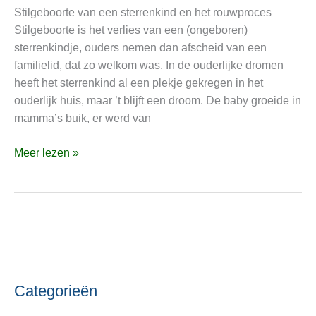
waardoor
Stilgeboorte van een sterrenkind en het rouwproces
het
Stilgeboorte is het verlies van een (ongeboren)
mogelijk
sterrenkindje, ouders nemen dan afscheid van een
ook
familielid, dat zo welkom was. In de ouderlijke dromen
de
heeft het sterrenkind al een plekje gekregen in het
progesterondaling
ouderlijk huis, maar ’t blijft een droom. De baby groeide in
wat
mamma’s buik, er werd van
opvangt
Meer lezen »
Categorieën
C
O
a
n