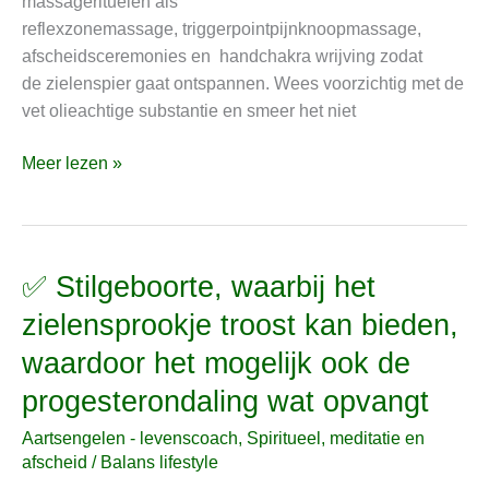
massagerituelen als
reflexzonemassage, triggerpointpijnknoopmassage,
afscheidsceremonies en handchakra wrijving zodat
de zielenspier gaat ontspannen. Wees voorzichtig met de
vet olieachtige substantie en smeer het niet
Meer lezen »
✅ Stilgeboorte, waarbij het
✅
Stilgeboorte,
zielensprookje troost kan bieden,
waarbij
waardoor het mogelijk ook de
het
zielensprookje
progesterondaling wat opvangt
troost
Aartsengelen - levenscoach
,
Spiritueel, meditatie en
kan
afscheid
/
Balans lifestyle
bieden,