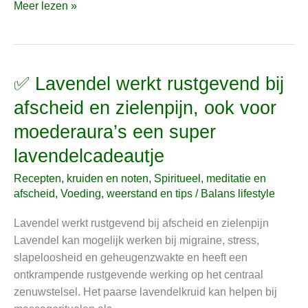
Meer lezen »
✅ Lavendel werkt rustgevend bij
✅
Lavendel
afscheid en zielenpijn, ook voor
werkt
moederaura’s een super
rustgevend
bij
lavendelcadeautje
afscheid
Recepten, kruiden en noten
,
Spiritueel, meditatie en
en
afscheid
,
Voeding, weerstand en tips
/
Balans lifestyle
zielenpijn,
ook
Lavendel werkt rustgevend bij afscheid en zielenpijn
voor
Lavendel kan mogelijk werken bij migraine, stress,
moederaura’s
slapeloosheid en geheugenzwakte en heeft een
een
ontkrampende rustgevende werking op het centraal
super
zenuwstelsel. Het paarse lavendelkruid kan helpen bij
lavendelcadeautje