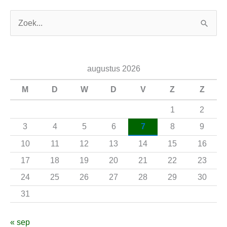
Z
o
e
augustus 2026
k
n
M
D
W
D
V
Z
Z
a
1
2
a
3
4
5
6
7
8
9
r
10
11
12
13
14
15
16
:
17
18
19
20
21
22
23
24
25
26
27
28
29
30
31
« sep