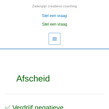
Ga
Zielenpijn creatieve coaching
Hoofdmenu
naar
de
Stel een vraag
inhoud
Stel een vraag
Afscheid
✅ Verdrijf negatieve
✅