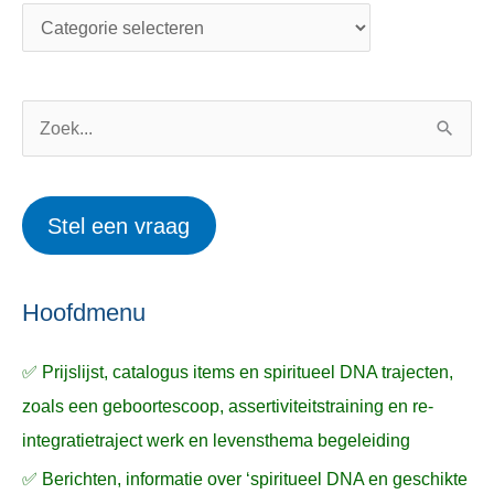
t
d
e
e
g
r
o
w
Z
r
e
o
i
r
e
Stel een vraag
e
p
k
ë
e
n
n
n
a
Hoofdmenu
a
✅ Prijslijst, catalogus items en spiritueel DNA trajecten,
r
zoals een geboortescoop, assertiviteitstraining en re-
:
integratietraject werk en levensthema begeleiding
✅ Berichten, informatie over ‘spiritueel DNA en geschikte