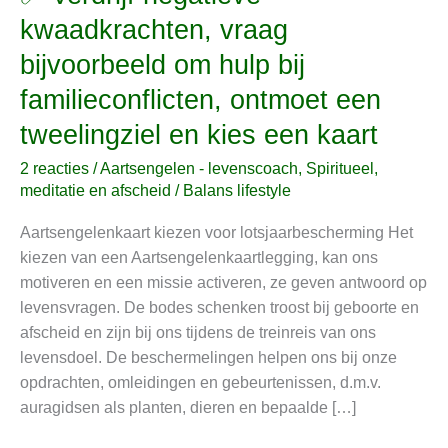
Verdrijf
kwaadkrachten, vraag
negatieve
bijvoorbeeld om hulp bij
kwaadkrachten,
vraag
familieconflicten, ontmoet een
bijvoorbeeld
tweelingziel en kies een kaart
om
hulp
2 reacties
/
Aartsengelen - levenscoach
,
Spiritueel,
bij
meditatie en afscheid
/
Balans lifestyle
familieconflicten,
Aartsengelenkaart kiezen voor lotsjaarbescherming Het
ontmoet
kiezen van een Aartsengelenkaartlegging, kan ons
een
motiveren en een missie activeren, ze geven antwoord op
tweelingziel
levensvragen. De bodes schenken troost bij geboorte en
en
afscheid en zijn bij ons tijdens de treinreis van ons
kies
levensdoel. De beschermelingen helpen ons bij onze
een
opdrachten, omleidingen en gebeurtenissen, d.m.v.
kaart
auragidsen als planten, dieren en bepaalde […]