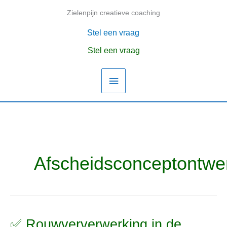
Ga
Zielenpijn creatieve coaching
Hoofdmenu
naar
de
Stel een vraag
inhoud
Stel een vraag
Afscheidsconceptontwe
✅ Rouwververwerking in de
✅