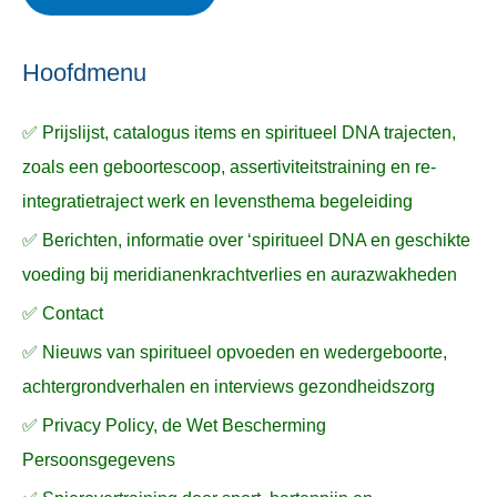
ë
e
n
n
n
a
Hoofdmenu
a
✅ Prijslijst, catalogus items en spiritueel DNA trajecten,
r
zoals een geboortescoop, assertiviteitstraining en re-
:
integratietraject werk en levensthema begeleiding
✅ Berichten, informatie over ‘spiritueel DNA en geschikte
voeding bij meridianenkrachtverlies en aurazwakheden
✅ Contact
✅ Nieuws van spiritueel opvoeden en wedergeboorte,
achtergrondverhalen en interviews gezondheidszorg
✅ Privacy Policy, de Wet Bescherming
Persoonsgegevens