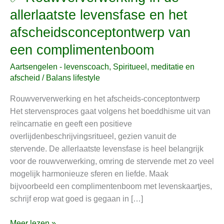
Rouwververwerking
allerlaatste levensfase en het
in
afscheidsconceptontwerp van
de
allerlaatste
een complimentenboom
levensfase
Aartsengelen - levenscoach
,
Spiritueel, meditatie en
en
afscheid
/
Balans lifestyle
het
afscheidsconceptontwerp
Rouwververwerking en het afscheids-conceptontwerp
van
Het stervensproces gaat volgens het boeddhisme uit van
een
reïncarnatie en geeft een positieve
complimentenboom
overlijdenbeschrijvingsritueel, gezien vanuit de
stervende. De allerlaatste levensfase is heel belangrijk
voor de rouwverwerking, omring de stervende met zo veel
mogelijk harmonieuze sferen en liefde. Maak
bijvoorbeeld een complimentenboom met levenskaartjes,
schrijf erop wat goed is gegaan in […]
Meer lezen »