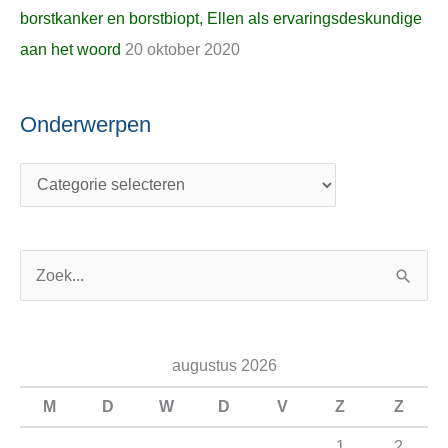
borstkanker en borstbiopt, Ellen als ervaringsdeskundige
aan het woord
20 oktober 2020
Onderwerpen
Z
o
e
augustus 2026
k
n
M
D
W
D
V
Z
Z
a
1
2