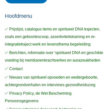
ë
e
n
n
n
a
Hoofdmenu
a
✅ Prijslijst, catalogus items en spiritueel DNA trajecten,
r
zoals een geboortescoop, assertiviteitstraining en re-
:
integratietraject werk en levensthema begeleiding
✅ Berichten, informatie over ‘spiritueel DNA en geschikte
voeding bij meridianenkrachtverlies en aurazwakheden
✅ Contact
✅ Nieuws van spiritueel opvoeden en wedergeboorte,
achtergrondverhalen en interviews gezondheidszorg
✅ Privacy Policy, de Wet Bescherming
Persoonsgegevens