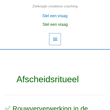
Ga
Zielenpijn creatieve coaching
Hoofdmenu
naar
de
Stel een vraag
inhoud
Stel een vraag
Afscheidsritueel
✅ Rouwververwerking in de
✅