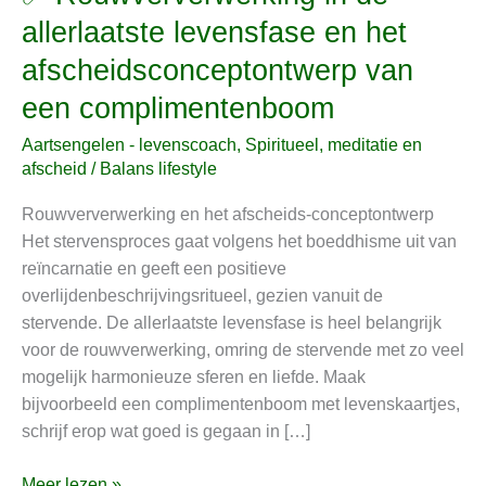
Rouwververwerking
allerlaatste levensfase en het
in
afscheidsconceptontwerp van
de
allerlaatste
een complimentenboom
levensfase
Aartsengelen - levenscoach
,
Spiritueel, meditatie en
en
afscheid
/
Balans lifestyle
het
afscheidsconceptontwerp
Rouwververwerking en het afscheids-conceptontwerp
van
Het stervensproces gaat volgens het boeddhisme uit van
een
reïncarnatie en geeft een positieve
complimentenboom
overlijdenbeschrijvingsritueel, gezien vanuit de
stervende. De allerlaatste levensfase is heel belangrijk
voor de rouwverwerking, omring de stervende met zo veel
mogelijk harmonieuze sferen en liefde. Maak
bijvoorbeeld een complimentenboom met levenskaartjes,
schrijf erop wat goed is gegaan in […]
Meer lezen »