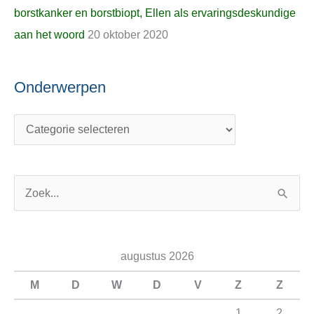
borstkanker en borstbiopt, Ellen als ervaringsdeskundige
aan het woord
20 oktober 2020
Onderwerpen
Z
o
e
augustus 2026
k
n
M
D
W
D
V
Z
Z
a
1
2