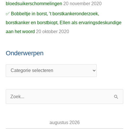
bloedsuikerschommelingen
20 november 2020
✅ Bobbeltje in borst, ’t borstkankeronderzoek,
borstkanker en borstbiopt, Ellen als ervaringsdeskundige
aan het woord
20 oktober 2020
Onderwerpen
Z
o
e
augustus 2026
k