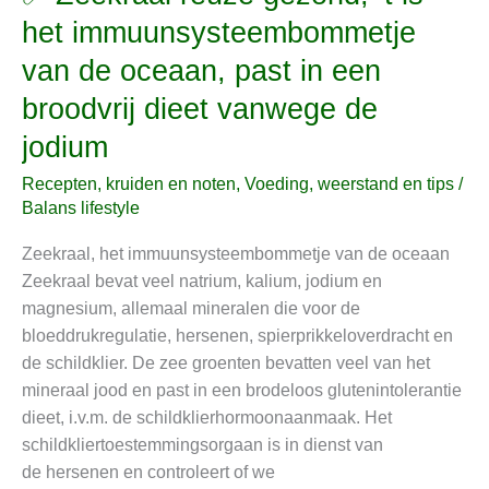
Zeekraal
het immuunsysteembommetje
reuze
van de oceaan, past in een
gezond,
’t
broodvrij dieet vanwege de
is
jodium
het
immuunsysteembommetje
Recepten, kruiden en noten
,
Voeding, weerstand en tips
/
van
Balans lifestyle
de
Zeekraal, het immuunsysteembommetje van de oceaan
oceaan,
Zeekraal bevat veel natrium, kalium, jodium en
past
magnesium, allemaal mineralen die voor de
in
bloeddrukregulatie, hersenen, spierprikkeloverdracht en
een
de schildklier. De zee groenten bevatten veel van het
broodvrij
mineraal jood en past in een brodeloos glutenintolerantie
dieet
dieet, i.v.m. de schildklierhormoonaanmaak. Het
vanwege
schildkliertoestemmingsorgaan is in dienst van
de
de hersenen en controleert of we
jodium