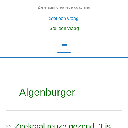
Ga
Zielenpijn creatieve coaching
Hoofdmenu
naar
de
Stel een vraag
inhoud
Stel een vraag
Algenburger
✅ Zeekraal reuze gezond, ’t is
✅