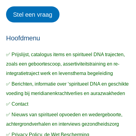
i
r
e
Stel een vraag
e
p
k
ë
e
n
n
n
a
Hoofdmenu
a
✅ Prijslijst, catalogus items en spiritueel DNA trajecten,
r
zoals een geboortescoop, assertiviteitstraining en re-
:
integratietraject werk en levensthema begeleiding
✅ Berichten, informatie over ‘spiritueel DNA en geschikte
voeding bij meridianenkrachtverlies en aurazwakheden
✅ Contact
✅ Nieuws van spiritueel opvoeden en wedergeboorte,
achtergrondverhalen en interviews gezondheidszorg
✅ Privacy Policy, de Wet Bescherming