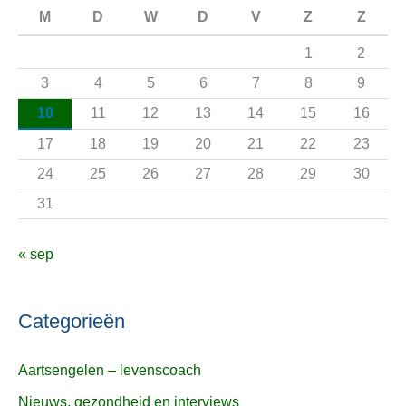
n
M
D
W
D
V
Z
Z
a
1
2
a
3
4
5
6
7
8
9
r
10
11
12
13
14
15
16
:
17
18
19
20
21
22
23
24
25
26
27
28
29
30
31
« sep
Categorieën
Aartsengelen – levenscoach
Nieuws, gezondheid en interviews