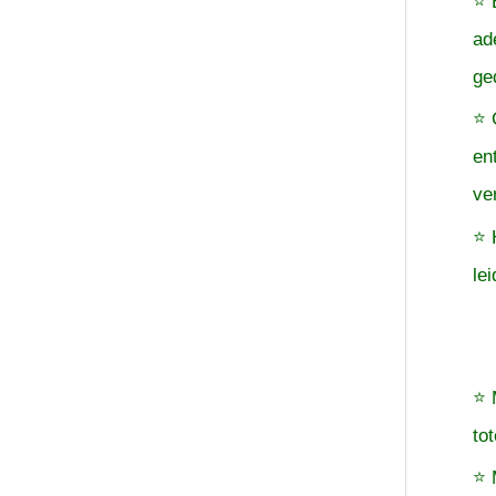
⭐ 
ad
ge
⭐ 
en
ve
⭐ 
le
⭐ 
to
⭐ 