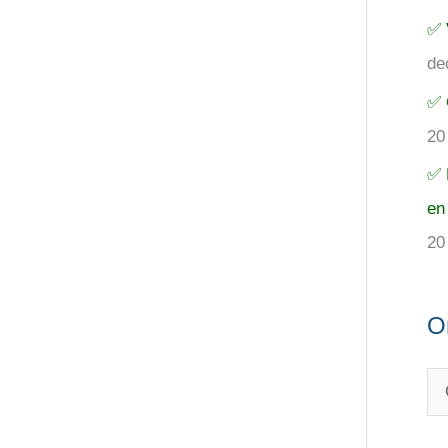
✅ 
de
✅ 
20
✅ 
en
20
O