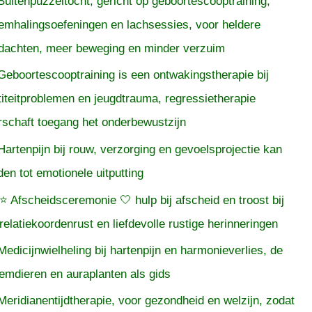
Buitenpuzzeltocht, gericht op geboortescooptraining,
emhalingsoefeningen en lachsessies, voor heldere
dachten, meer beweging en minder verzuim
Geboortescooptraining is een ontwakingstherapie bij
titeitproblemen en jeugdtrauma, regressietherapie
rschaft toegang het onderbewustzijn
Hartenpijn bij rouw, verzorging en gevoelsprojectie kan
iden tot emotionele uitputting
⭐ Afscheidsceremonie 🤍 hulp bij afscheid en troost bij
relatiekoordenrust en liefdevolle rustige herinneringen
Medicijnwielheling bij hartenpijn en harmonieverlies, de
temdieren en auraplanten als gids
Meridianentijdtherapie, voor gezondheid en welzijn, zodat