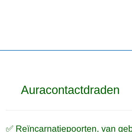
Ga
naar
de
inhoud
Auracontactdraden
✅
✅ Reïncarnatiepoorten, van gebo