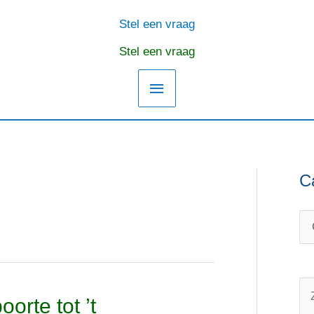
Stel een vraag
Hoofdmenu
Stel een vraag
C
C
O
a
n
t
d
e
e
g
r
o
w
Z
orte tot ’t