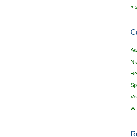
« 
C
Aa
Ni
Re
Sp
Vo
Wi
R