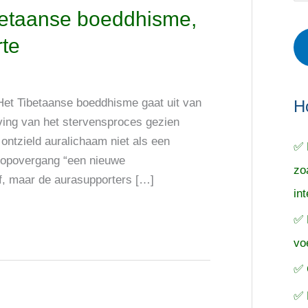
r
e
o
ibetaanse boeddhisme,
i
r
e
rte
e
p
k
ë
e
n
n
n
 Het Tibetaanse boeddhisme gaat uit van
a
H
ving van het stervensproces gezien
a
ontzield auralichaam niet als een
✅ 
r
loopovergang “een nieuwe
zo
:
ief, maar de aurasupporters […]
in
✅ 
vo
✅ 
✅ 