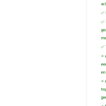
ac
✅ 
✅ 
ge
me
✅ 
⭐ 
ee
en
⭐ 
hs
ge