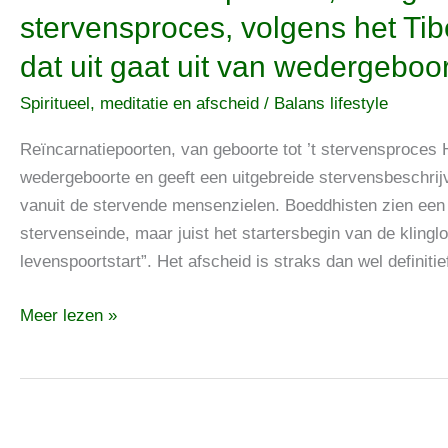
Reïncarnatiepoorten,
stervensproces, volgens het T
van
dat uit gaat uit van wedergeboo
geboorte
tot
Spiritueel, meditatie en afscheid
/
Balans lifestyle
’t
stervensproces,
Reïncarnatiepoorten, van geboorte tot ’t stervensproces
volgens
wedergeboorte en geeft een uitgebreide stervensbeschrij
het
vanuit de stervende mensenzielen. Boeddhisten zien een 
Tibetaanse
stervenseinde, maar juist het startersbegin van de kling
boeddhisme,
levenspoortstart”. Het afscheid is straks dan wel definit
dat
Meer lezen »
uit
gaat
uit
van
wedergeboorte