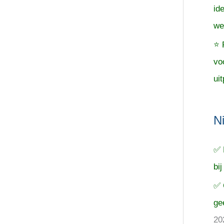
id
we
⭐ 
vo
uit
N
✅ 
bij
✅ 
ge
20