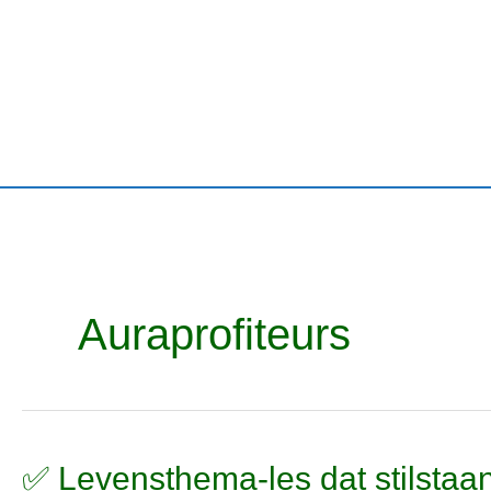
Ga
naar
de
inhoud
Auraprofiteurs
✅
✅ Levensthema-les dat stilstaa