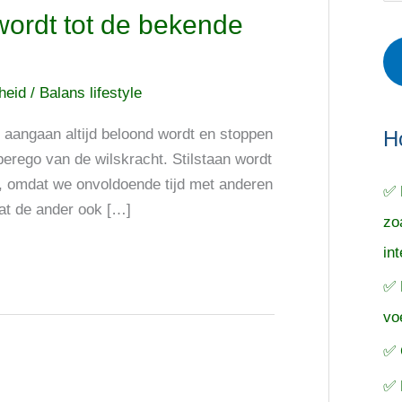
r
e
o
 wordt tot de bekende
i
r
e
e
p
k
cheid
/
Balans lifestyle
ë
e
n
n
n
s aangaan altijd beloond wordt en stoppen
a
H
erego van de wilskracht. Stilstaan wordt
a
l, omdat we onvoldoende tijd met anderen
✅ 
r
dat de ander ook […]
zo
:
in
✅ 
vo
✅ 
✅ 