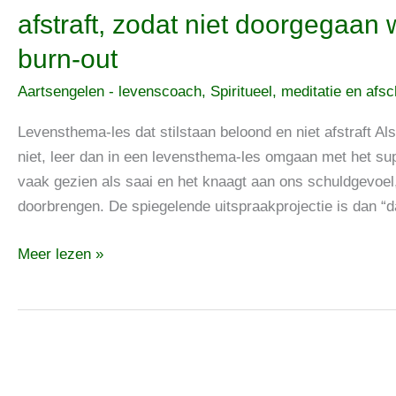
Levensthema-
afstraft, zodat niet doorgegaan
les
burn-out
dat
stilstaan
Aartsengelen - levenscoach
,
Spiritueel, meditatie en afs
beloond
en
Levensthema-les dat stilstaan beloond en niet afstraft Al
niet
niet, leer dan in een levensthema-les omgaan met het sup
afstraft,
vaak gezien als saai en het knaagt aan ons schuldgevoe
zodat
doorbrengen. De spiegelende uitspraakprojectie is dan “
niet
Meer lezen »
doorgegaan
wordt
tot
de
bekende
burn-