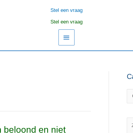
Stel een vraag
Hoofdmenu
Stel een vraag
C
C
O
a
n
t
d
e
e
g
r
o
w
Z
n beloond en niet