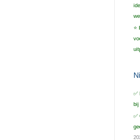
id
we
⭐ 
vo
uit
N
✅ 
bij
✅ 
ge
20