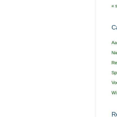
« 
C
Aa
Ni
Re
Sp
Vo
Wi
R