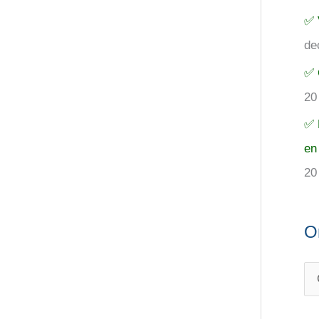
✅ 
de
✅ 
20
✅ 
en
20
O