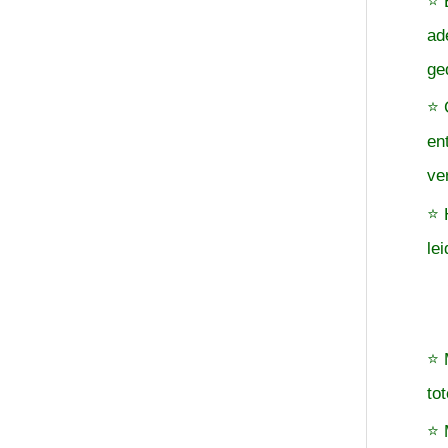
⭐ 
ad
ge
⭐ 
en
ve
⭐ 
le
⭐ 
to
⭐ 