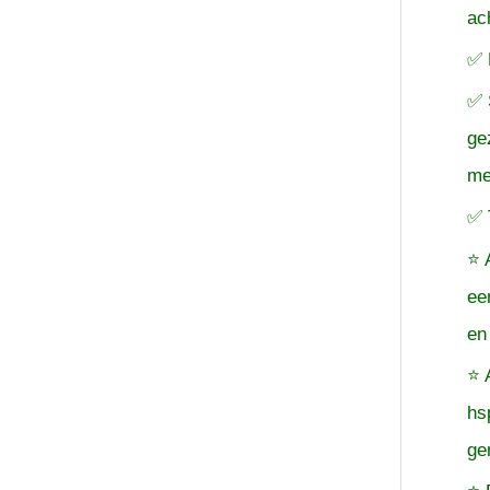
ac
✅ 
✅ 
ge
me
✅ 
⭐ 
ee
en
⭐ 
hs
ge