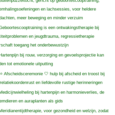
Buitenpuzzeltocht, gericht op geboortescooptraining,
emhalingsoefeningen en lachsessies, voor heldere
dachten, meer beweging en minder verzuim
Geboortescooptraining is een ontwakingstherapie bij
titeitproblemen en jeugdtrauma, regressietherapie
rschaft toegang het onderbewustzijn
Hartenpijn bij rouw, verzorging en gevoelsprojectie kan
iden tot emotionele uitputting
⭐ Afscheidsceremonie 🤍 hulp bij afscheid en troost bij
relatiekoordenrust en liefdevolle rustige herinneringen
Medicijnwielheling bij hartenpijn en harmonieverlies, de
temdieren en auraplanten als gids
Meridianentijdtherapie, voor gezondheid en welzijn, zodat