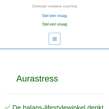
Ga
Zielenpijn creatieve coaching
Hoofdmenu
naar
de
Stel een vraag
inhoud
Stel een vraag
Aurastress
✅ De balans-lifestylewinkel denkt
✅