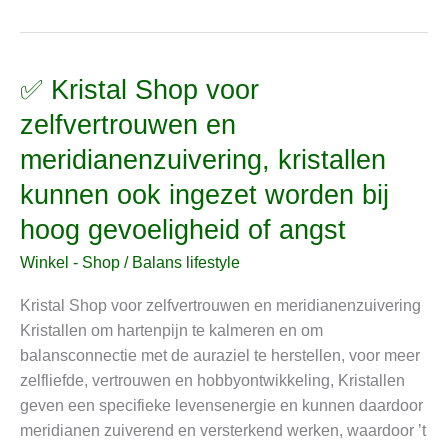
✅ Kristal Shop voor
✅
Kristal
zelfvertrouwen en
Shop
meridianenzuivering, kristallen
voor
zelfvertrouwen
kunnen ook ingezet worden bij
en
hoog gevoeligheid of angst
meridianenzuivering,
kristallen
Winkel - Shop
/
Balans lifestyle
kunnen
Kristal Shop voor zelfvertrouwen en meridianenzuivering
ook
Kristallen om hartenpijn te kalmeren en om
ingezet
balansconnectie met de auraziel te herstellen, voor meer
worden
zelfliefde, vertrouwen en hobbyontwikkeling, Kristallen
bij
geven een specifieke levensenergie en kunnen daardoor
hoog
meridianen zuiverend en versterkend werken, waardoor ’t
gevoeligheid