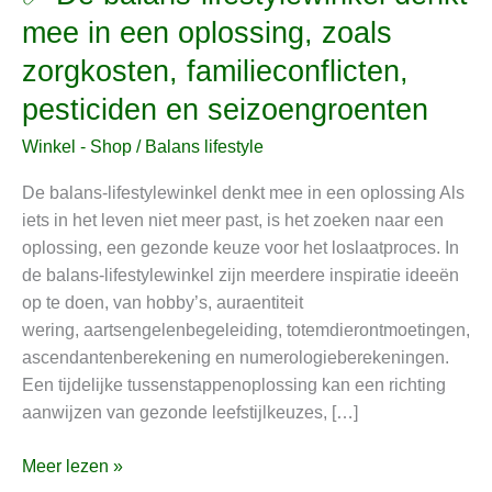
De
mee in een oplossing, zoals
balans-
zorgkosten, familieconflicten,
lifestylewinkel
denkt
pesticiden en seizoengroenten
mee
Winkel - Shop
/
Balans lifestyle
in
een
De balans-lifestylewinkel denkt mee in een oplossing Als
oplossing,
iets in het leven niet meer past, is het zoeken naar een
zoals
oplossing, een gezonde keuze voor het loslaatproces. In
zorgkosten,
de balans-lifestylewinkel zijn meerdere inspiratie ideeën
familieconflicten,
op te doen, van hobby’s, auraentiteit
pesticiden
wering, aartsengelenbegeleiding, totemdierontmoetingen,
en
ascendantenberekening en numerologieberekeningen.
seizoengroenten
Een tijdelijke tussenstappenoplossing kan een richting
aanwijzen van gezonde leefstijlkeuzes, […]
Meer lezen »