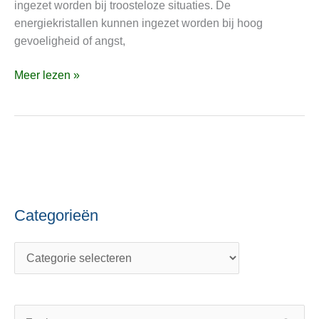
ingezet worden bij troosteloze situaties. De
of
energiekristallen kunnen ingezet worden bij hoog
angst
gevoeligheid of angst,
Meer lezen »
Categorieën
C
O
a
n
t
d
e
e
g
r