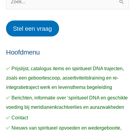
o
w
Z
r
e
o
i
r
e
Stel een vraag
e
p
k
ë
e
n
n
n
a
Hoofdmenu
a
✅ Prijslijst, catalogus items en spiritueel DNA trajecten,
r
zoals een geboortescoop, assertiviteitstraining en re-
:
integratietraject werk en levensthema begeleiding
✅ Berichten, informatie over ‘spiritueel DNA en geschikte
voeding bij meridianenkrachtverlies en aurazwakheden
✅ Contact
✅ Nieuws van spiritueel opvoeden en wedergeboorte,