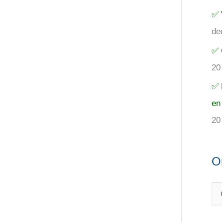
✅ 
de
✅ 
20
✅ 
en
20
O