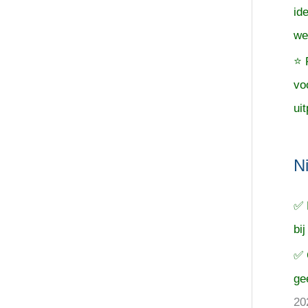
id
we
⭐ 
vo
uit
N
✅ 
bij
✅ 
ge
20