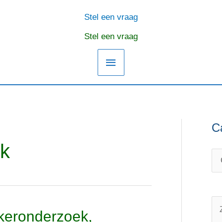
Stel een vraag
Hoofdmenu
Stel een vraag
C
C
O
a
n
ek
t
d
e
e
g
r
o
w
Z
nkeronderzoek,