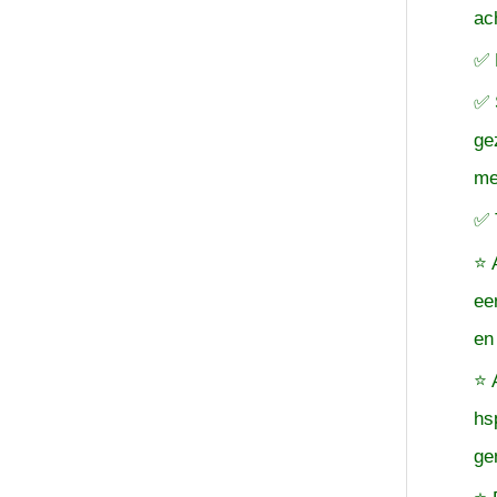
ac
✅ 
✅ 
ge
me
✅ 
⭐ 
ee
en
⭐ 
hs
ge