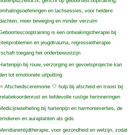
Buitenpuzzeltocht, gericht op geboortescooptraining,
emhalingsoefeningen en lachsessies, voor heldere
dachten, meer beweging en minder verzuim
Geboortescooptraining is een ontwakingstherapie bij
titeitproblemen en jeugdtrauma, regressietherapie
rschaft toegang het onderbewustzijn
Hartenpijn bij rouw, verzorging en gevoelsprojectie kan
iden tot emotionele uitputting
⭐ Afscheidsceremonie 🤍 hulp bij afscheid en troost bij
relatiekoordenrust en liefdevolle rustige herinneringen
Medicijnwielheling bij hartenpijn en harmonieverlies, de
temdieren en auraplanten als gids
Meridianentijdtherapie, voor gezondheid en welzijn, zodat