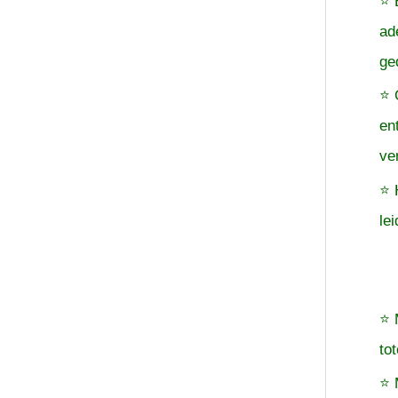
⭐ 
ad
ge
⭐ 
en
ve
⭐ 
le
⭐ 
to
⭐ 