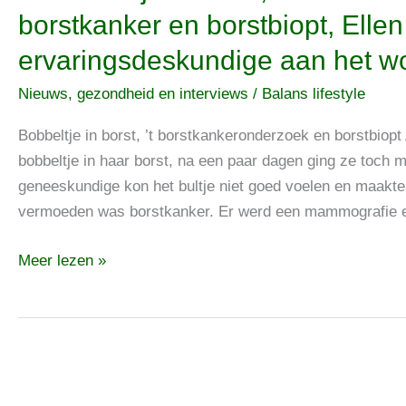
Bobbeltje
borstkanker en borstbiopt, Ellen
in
ervaringsdeskundige aan het w
borst,
’t
Nieuws, gezondheid en interviews
/
Balans lifestyle
borstkankeronderzoek,
borstkanker
Bobbeltje in borst, ’t borstkankeronderzoek en borstbiop
en
bobbeltje in haar borst, na een paar dagen ging ze toch 
borstbiopt,
geneeskundige kon het bultje niet goed voelen en maakte 
Ellen
vermoeden was borstkanker. Er werd een mammografie 
als
Meer lezen »
ervaringsdeskundige
aan
het
woord