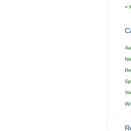
« 
C
Aa
Ni
Re
Sp
Vo
Wi
R