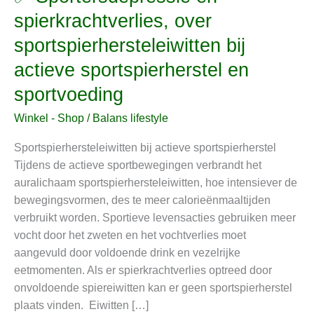
Sportersdepressie
spierkrachtverlies, over
en
sportspierhersteleiwitten bij
spierkrachtverlies,
over
actieve sportspierherstel en
sportspierhersteleiwitten
sportvoeding
bij
actieve
Winkel - Shop
/
Balans lifestyle
sportspierherstel
Sportspierhersteleiwitten bij actieve sportspierherstel
en
Tijdens de actieve sportbewegingen verbrandt het
sportvoeding
auralichaam sportspierhersteleiwitten, hoe intensiever de
bewegingsvormen, des te meer calorieënmaaltijden
verbruikt worden. Sportieve levensacties gebruiken meer
vocht door het zweten en het vochtverlies moet
aangevuld door voldoende drink en vezelrijke
eetmomenten. Als er spierkrachtverlies optreed door
onvoldoende spiereiwitten kan er geen sportspierherstel
plaats vinden. Eiwitten […]