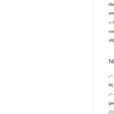
id
we
⭐ 
vo
uit
N
✅ 
bij
✅ 
ge
20