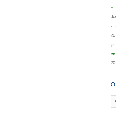
✅ 
de
✅ 
20
✅ 
en
20
O