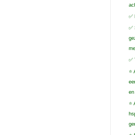
ac
✅ 
✅ 
ge
me
✅ 
⭐ 
ee
en
⭐ 
hs
ge