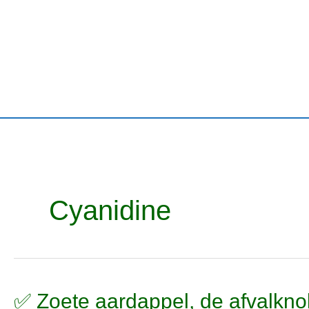
Ga
naar
de
inhoud
Cyanidine
✅
✅ Zoete aardappel, de afvalknol 