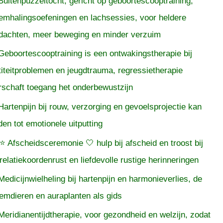
Buitenpuzzeltocht, gericht op geboortescooptraining,
emhalingsoefeningen en lachsessies, voor heldere
dachten, meer beweging en minder verzuim
Geboortescooptraining is een ontwakingstherapie bij
titeitproblemen en jeugdtrauma, regressietherapie
rschaft toegang het onderbewustzijn
Hartenpijn bij rouw, verzorging en gevoelsprojectie kan
iden tot emotionele uitputting
⭐ Afscheidsceremonie 🤍 hulp bij afscheid en troost bij
relatiekoordenrust en liefdevolle rustige herinneringen
Medicijnwielheling bij hartenpijn en harmonieverlies, de
temdieren en auraplanten als gids
Meridianentijdtherapie, voor gezondheid en welzijn, zodat