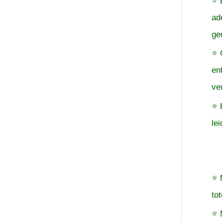
⭐ 
ad
ge
⭐ 
en
ve
⭐ 
le
⭐ 
to
⭐ 