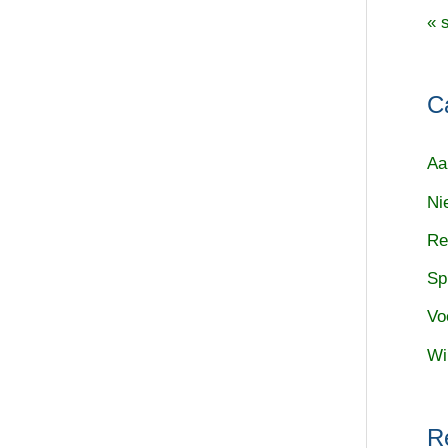
« 
C
Aa
Ni
Re
Sp
Vo
Wi
R