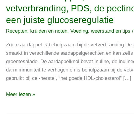
Zoete
vetverbranding, PDS, de pectin
aardappel,
een juiste glucoseregulatie
de
afvalknol
Recepten, kruiden en noten
,
Voeding, weerstand en tips
helpt
bij
Zoete aardappel is behulpzaam bij de vetverbranding De z
de
smaakt in verschillende aardappelgerechten en kan zelf
vetverbranding,
groentesalade. De aardappelknol bevat inuline, de inulin
PDS,
darmimmuniteit te verhogen en is behulpzaam bij de vet
de
gebruikt bij cel-herstel, “het goede HDL-cholesterol” […]
pectinevezels
Meer lezen »
zorgen
voor
een
juiste
glucoseregulatie