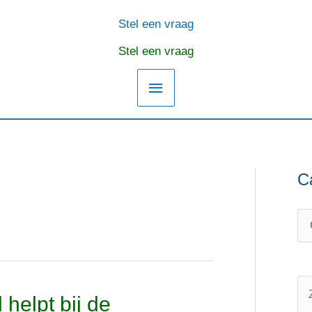
Stel een vraag
Hoofdmenu
Stel een vraag
C
C
O
a
n
t
d
e
e
g
r
o
w
Z
helpt bij de