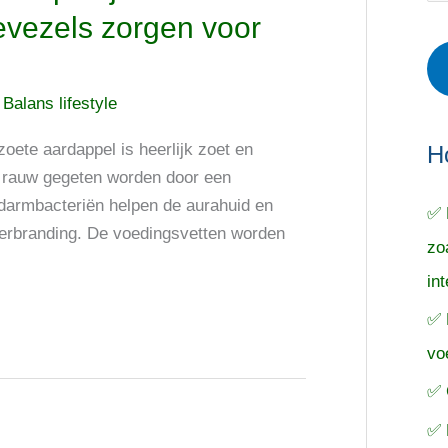
r
e
o
evezels zorgen voor
i
r
e
e
p
k
/
Balans lifestyle
ë
e
n
n
n
oete aardappel is heerlijk zoet en
a
H
s rauw gegeten worden door een
a
edarmbacteriën helpen de aurahuid en
✅ 
r
verbranding. De voedingsvetten worden
zo
:
in
✅ 
vo
✅ 
✅ 