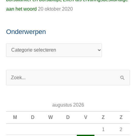
aan het woord
20 oktober 2020
Onderwerpen
Z
o
e
augustus 2026
k
n
M
D
W
D
V
Z
Z
a
1
2
a