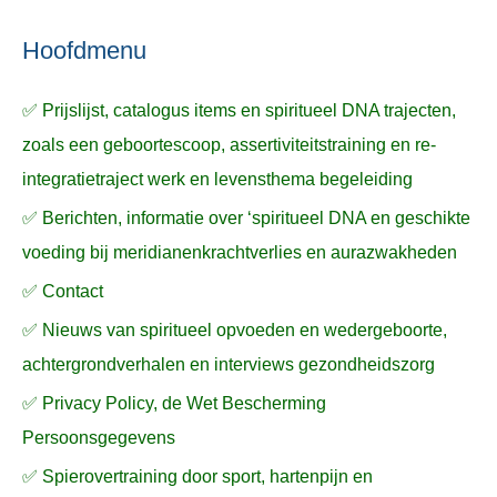
ë
e
n
n
n
a
Hoofdmenu
a
✅ Prijslijst, catalogus items en spiritueel DNA trajecten,
r
zoals een geboortescoop, assertiviteitstraining en re-
:
integratietraject werk en levensthema begeleiding
✅ Berichten, informatie over ‘spiritueel DNA en geschikte
voeding bij meridianenkrachtverlies en aurazwakheden
✅ Contact
✅ Nieuws van spiritueel opvoeden en wedergeboorte,
achtergrondverhalen en interviews gezondheidszorg
✅ Privacy Policy, de Wet Bescherming
Persoonsgegevens
✅ Spierovertraining door sport, hartenpijn en