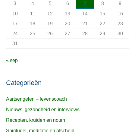
3
4
5
6
7
8
9
r
10
11
12
13
14
15
16
:
17
18
19
20
21
22
23
24
25
26
27
28
29
30
31
« sep
Categorieën
Aartsengelen – levenscoach
Nieuws, gezondheid en interviews
Recepten, kruiden en noten
Spiritueel, meditatie en afscheid