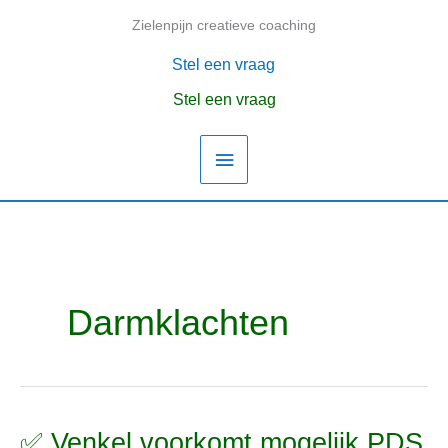
Ga
Zielenpijn creatieve coaching
Hoofdmenu
naar
de
Stel een vraag
inhoud
Stel een vraag
Darmklachten
✅ Venkel voorkomt mogelijk PDS
✅