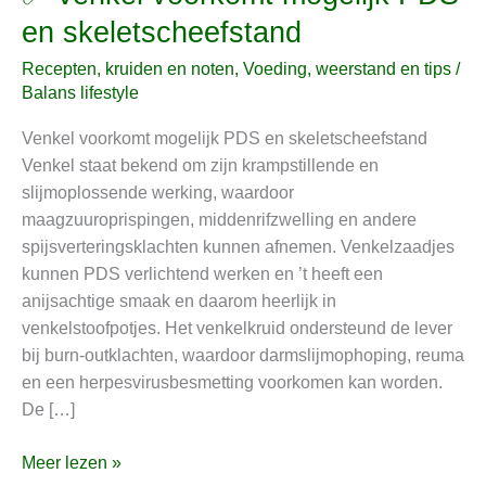
Venkel
en skeletscheefstand
voorkomt
Recepten, kruiden en noten
,
Voeding, weerstand en tips
/
mogelijk
Balans lifestyle
PDS
en
Venkel voorkomt mogelijk PDS en skeletscheefstand
skeletscheefstand
Venkel staat bekend om zijn krampstillende en
slijmoplossende werking, waardoor
maagzuuroprispingen, middenrifzwelling en andere
spijsverteringsklachten kunnen afnemen. Venkelzaadjes
kunnen PDS verlichtend werken en ’t heeft een
anijsachtige smaak en daarom heerlijk in
venkelstoofpotjes. Het venkelkruid ondersteund de lever
bij burn-outklachten, waardoor darmslijmophoping, reuma
en een herpesvirusbesmetting voorkomen kan worden.
De […]
Meer lezen »