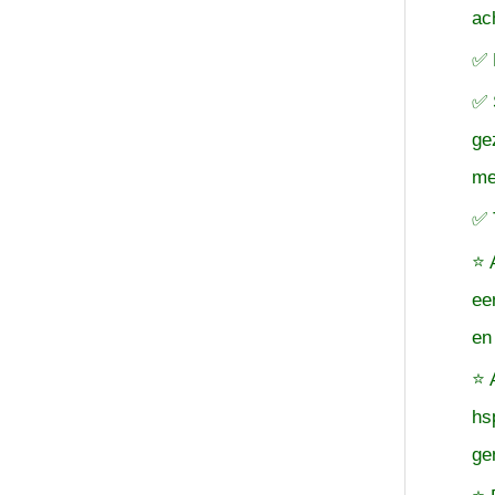
ac
✅ 
✅ 
ge
me
✅ 
⭐ 
ee
en
⭐ 
hs
ge