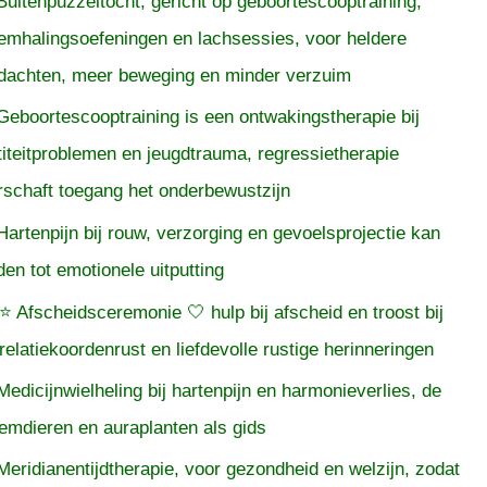
Buitenpuzzeltocht, gericht op geboortescooptraining,
emhalingsoefeningen en lachsessies, voor heldere
dachten, meer beweging en minder verzuim
Geboortescooptraining is een ontwakingstherapie bij
titeitproblemen en jeugdtrauma, regressietherapie
rschaft toegang het onderbewustzijn
Hartenpijn bij rouw, verzorging en gevoelsprojectie kan
iden tot emotionele uitputting
⭐ Afscheidsceremonie 🤍 hulp bij afscheid en troost bij
relatiekoordenrust en liefdevolle rustige herinneringen
Medicijnwielheling bij hartenpijn en harmonieverlies, de
temdieren en auraplanten als gids
Meridianentijdtherapie, voor gezondheid en welzijn, zodat