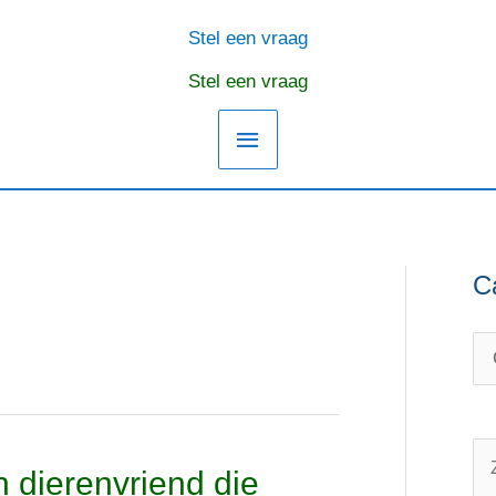
Stel een vraag
Hoofdmenu
Stel een vraag
C
C
O
a
n
t
d
e
e
g
r
o
w
Z
 dierenvriend die