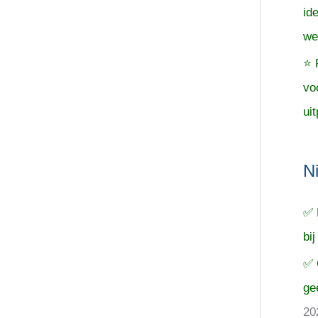
id
we
⭐ 
vo
uit
N
✅ 
bij
✅ 
ge
20