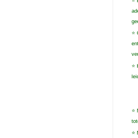
⭐ 
ad
ge
⭐ 
en
ve
⭐ 
le
⭐ 
to
⭐ 