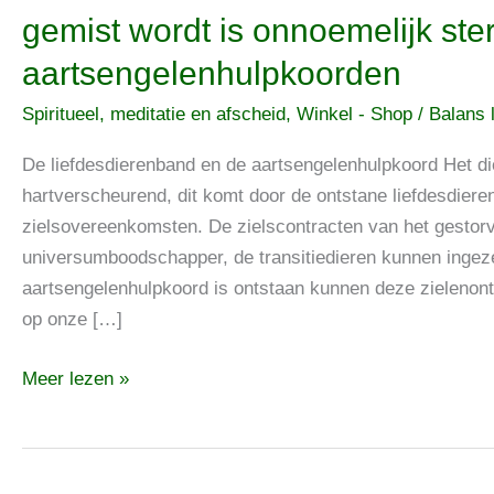
De
gemist wordt is onnoemelijk ster
liefdesdierenband
aartsengelenhulpkoorden
van
een
Spiritueel, meditatie en afscheid
,
Winkel - Shop
/
Balans l
dierenvriend
die
De liefdesdierenband en de aartsengelenhulpkoord Het d
gemist
hartverscheurend, dit komt door de ontstane liefdesdiere
wordt
zielsovereenkomsten. De zielscontracten van het gestorv
is
universumboodschapper, de transitiedieren kunnen ingezet
onnoemelijk
aartsengelenhulpkoord is ontstaan kunnen deze zieleno
sterk,
op onze […]
maar
Meer lezen »
er
blijven
aartsengelenhulpkoorden