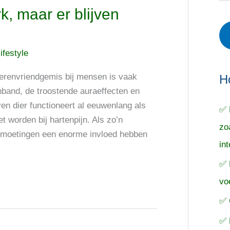
r
e
o
k, maar er blijven
i
r
e
e
p
k
ifestyle
ë
e
n
n
n
ierenvriendgemis bij mensen is vaak
a
H
nband, de troostende auraeffecten en
a
en dier functioneert al eeuwenlang als
✅ 
r
 worden bij hartenpijn. Als zo’n
zo
:
ntmoetingen een enorme invloed hebben
in
✅ 
vo
✅ 
✅ 