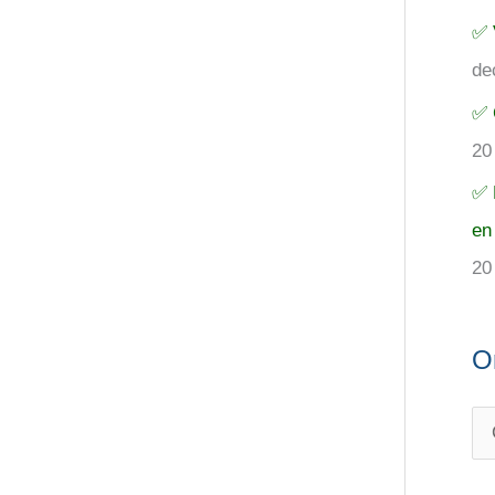
✅ 
de
✅ 
20
✅ 
en
20
O