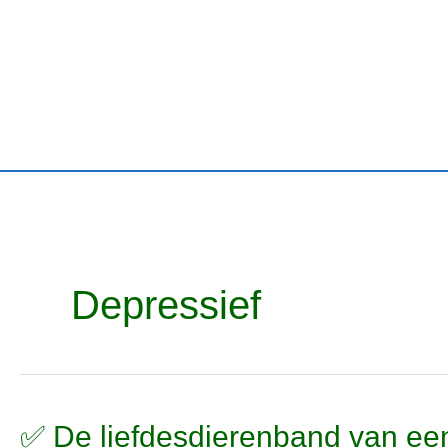
Ga
naar
de
inhoud
Depressief
✅
✅ De liefdesdierenband van een