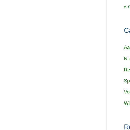
« 
C
Aa
Ni
Re
Sp
Vo
Wi
R