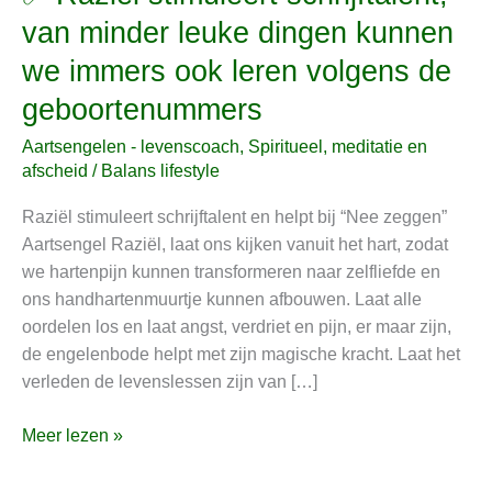
Raziël
van minder leuke dingen kunnen
stimuleert
we immers ook leren volgens de
schrijftalent,
van
geboortenummers
minder
Aartsengelen - levenscoach
,
Spiritueel, meditatie en
leuke
afscheid
/
Balans lifestyle
dingen
kunnen
Raziël stimuleert schrijftalent en helpt bij “Nee zeggen”
we
Aartsengel Raziël, laat ons kijken vanuit het hart, zodat
immers
we hartenpijn kunnen transformeren naar zelfliefde en
ook
ons handhartenmuurtje kunnen afbouwen. Laat alle
leren
oordelen los en laat angst, verdriet en pijn, er maar zijn,
volgens
de engelenbode helpt met zijn magische kracht. Laat het
de
verleden de levenslessen zijn van […]
geboortenummers
Meer lezen »