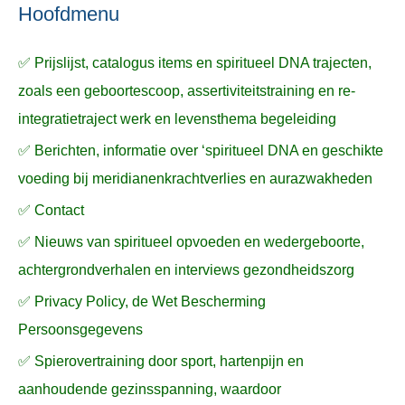
n
n
a
Hoofdmenu
a
✅ Prijslijst, catalogus items en spiritueel DNA trajecten,
r
zoals een geboortescoop, assertiviteitstraining en re-
:
integratietraject werk en levensthema begeleiding
✅ Berichten, informatie over ‘spiritueel DNA en geschikte
voeding bij meridianenkrachtverlies en aurazwakheden
✅ Contact
✅ Nieuws van spiritueel opvoeden en wedergeboorte,
achtergrondverhalen en interviews gezondheidszorg
✅ Privacy Policy, de Wet Bescherming
Persoonsgegevens
✅ Spierovertraining door sport, hartenpijn en
aanhoudende gezinsspanning, waardoor