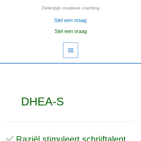
Ga
Zielenpijn creatieve coaching
Hoofdmenu
naar
de
Stel een vraag
inhoud
Stel een vraag
DHEA-S
✅ Raziël stimuleert schrijftalent,
✅