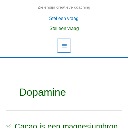
Ga
Zielenpijn creatieve coaching
Hoofdmenu
naar
de
Stel een vraag
inhoud
Stel een vraag
Dopamine
✅ Cacao is een magnesiumbron,
✅