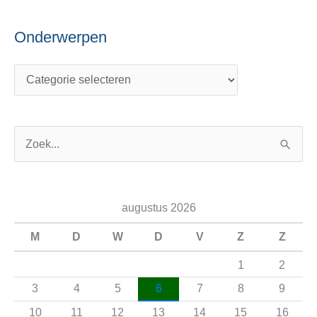
Onderwerpen
Z
o
e
augustus 2026
k
n
M
D
W
D
V
Z
Z
a
1
2
a
3
4
5
6
7
8
9
r
10
11
12
13
14
15
16