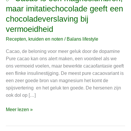
Cacao
maar imitatiechocolade geeft een
is
chocoladeverslaving bij
een
magnesiumbron,
vermoeidheid
maar
Recepten, kruiden en noten
/
Balans lifestyle
imitatiechocolade
geeft
Cacao, de beloning voor meer geluk door de dopamine
een
Pure cacao kan ons alert maken, een voordeel als we
chocoladeverslaving
ons vermoeid voelen, maar bewerkte cacaofantasie geeft
bij
een flinke insulinestijging. De meest pure cacaovariant is
vermoeidheid
een zeer goede bron van magnesium het komt de
spijsvertering en het geluk ten goede. De hersenen zijn
ook dol op […]
Meer lezen »