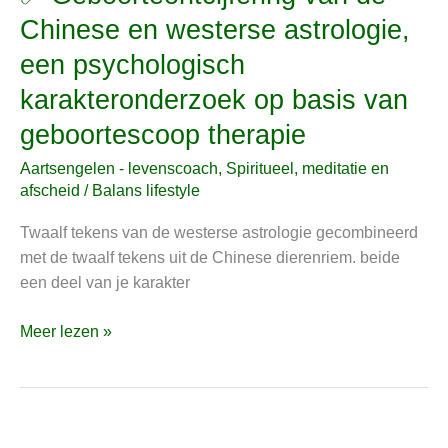
Geboorteontcijfering
Chinese en westerse astrologie,
van
een psychologisch
de
Chinese
karakteronderzoek op basis van
en
geboortescoop therapie
westerse
astrologie,
Aartsengelen - levenscoach
,
Spiritueel, meditatie en
een
afscheid
/
Balans lifestyle
psychologisch
Twaalf tekens van de westerse astrologie gecombineerd
karakteronderzoek
met de twaalf tekens uit de Chinese dierenriem. beide
op
een deel van je karakter
basis
van
Meer lezen »
geboortescoop
therapie