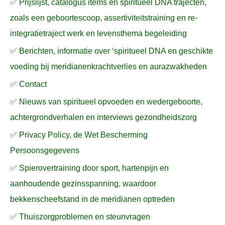
✅ Prijslijst, catalogus items en spiritueel DNA trajecten,
r
zoals een geboortescoop, assertiviteitstraining en re-
:
integratietraject werk en levensthema begeleiding
✅ Berichten, informatie over ‘spiritueel DNA en geschikte
voeding bij meridianenkrachtverlies en aurazwakheden
✅ Contact
✅ Nieuws van spiritueel opvoeden en wedergeboorte,
achtergrondverhalen en interviews gezondheidszorg
✅ Privacy Policy, de Wet Bescherming
Persoonsgegevens
✅ Spierovertraining door sport, hartenpijn en
aanhoudende gezinsspanning, waardoor
bekkenscheefstand in de meridianen optreden
✅ Thuiszorgproblemen en steunvragen