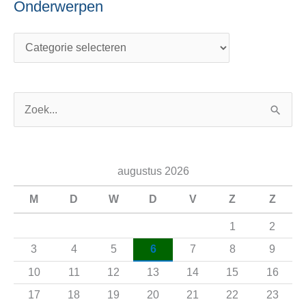
Onderwerpen
Z
o
e
augustus 2026
k
n
M
D
W
D
V
Z
Z
a
1
2
a
3
4
5
6
7
8
9
r
10
11
12
13
14
15
16
:
17
18
19
20
21
22
23