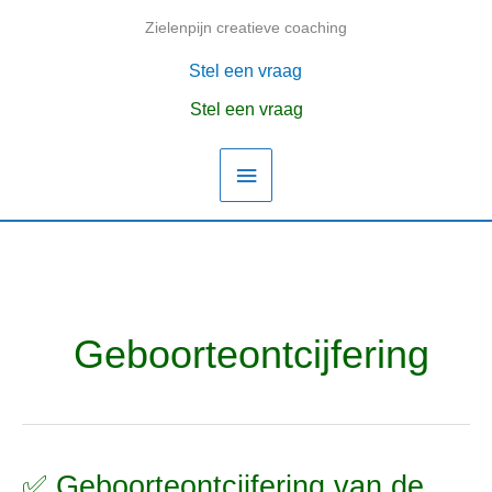
Ga
Zielenpijn creatieve coaching
Hoofdmenu
naar
de
Stel een vraag
inhoud
Stel een vraag
Geboorteontcijfering
✅ Geboorteontcijfering van de
✅