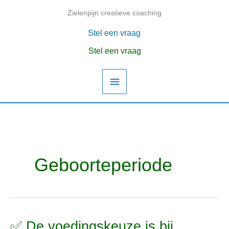
Ga
Zielenpijn creatieve coaching
Hoofdmenu
naar
de
Stel een vraag
inhoud
Stel een vraag
Geboorteperiode
✅ De voedingskeuze is bij
✅