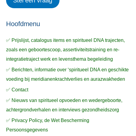
Stel een vraag
e
p
k
ë
e
n
n
n
a
Hoofdmenu
a
✅ Prijslijst, catalogus items en spiritueel DNA trajecten,
r
zoals een geboortescoop, assertiviteitstraining en re-
:
integratietraject werk en levensthema begeleiding
✅ Berichten, informatie over ‘spiritueel DNA en geschikte
voeding bij meridianenkrachtverlies en aurazwakheden
✅ Contact
✅ Nieuws van spiritueel opvoeden en wedergeboorte,
achtergrondverhalen en interviews gezondheidszorg
✅ Privacy Policy, de Wet Bescherming
Persoonsgegevens