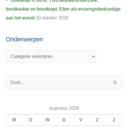
✅ Bobbeltje in borst, ’t borstkankeronderzoek,
borstkanker en borstbiopt, Ellen als ervaringsdeskundige
aan het woord
20 oktober 2020
Onderwerpen
Z
o
e
augustus 2026
k
n
M
D
W
D
V
Z
Z