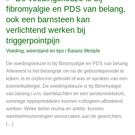
De
fibromyalgie en PDS van belang,
voedingskeuze
ook een barnsteen kan
is
bij
verlichtend werken bij
fibromyalgie
triggerpointpijn
en
PDS
Voeding, weerstand en tips
/
Balans lifestyle
van
De voedingskeuze is bij fibromyalgie en PDS van belang
belang,
Allereerst is het belangrijk om na de geboorteperiode te
ook
kijken, is er oxytocine gebruikt of was er spraken van een
een
koemelkallergie. De voedingskeuze is bij fibromyalgie
barnsteen
van belang i.v.m. darmklachten en een serotoninetekort,
kan
sommige oppepmiddelen kunnen collogeen-afbrekend
verlichtend
werken. Weke delen reuma en artritis kunnen
werken
weefselmisvormingen veroorzaken aan de gewrichten,
bij
[…]
triggerpointpijn