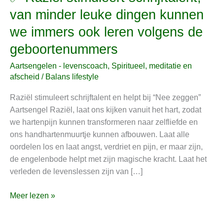
Raziël
van minder leuke dingen kunnen
stimuleert
we immers ook leren volgens de
schrijftalent,
van
geboortenummers
minder
Aartsengelen - levenscoach
,
Spiritueel, meditatie en
leuke
afscheid
/
Balans lifestyle
dingen
kunnen
Raziël stimuleert schrijftalent en helpt bij “Nee zeggen”
we
Aartsengel Raziël, laat ons kijken vanuit het hart, zodat
immers
we hartenpijn kunnen transformeren naar zelfliefde en
ook
ons handhartenmuurtje kunnen afbouwen. Laat alle
leren
oordelen los en laat angst, verdriet en pijn, er maar zijn,
volgens
de engelenbode helpt met zijn magische kracht. Laat het
de
verleden de levenslessen zijn van […]
geboortenummers
Meer lezen »