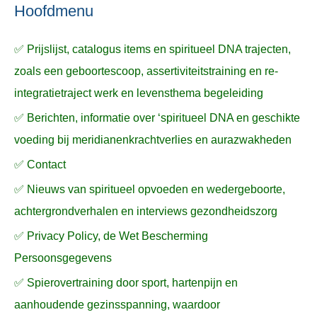
n
n
a
Hoofdmenu
a
✅ Prijslijst, catalogus items en spiritueel DNA trajecten,
r
zoals een geboortescoop, assertiviteitstraining en re-
:
integratietraject werk en levensthema begeleiding
✅ Berichten, informatie over ‘spiritueel DNA en geschikte
voeding bij meridianenkrachtverlies en aurazwakheden
✅ Contact
✅ Nieuws van spiritueel opvoeden en wedergeboorte,
achtergrondverhalen en interviews gezondheidszorg
✅ Privacy Policy, de Wet Bescherming
Persoonsgegevens
✅ Spierovertraining door sport, hartenpijn en
aanhoudende gezinsspanning, waardoor