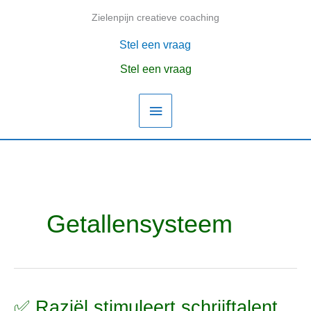
Ga
Zielenpijn creatieve coaching
Hoofdmenu
naar
de
Stel een vraag
inhoud
Stel een vraag
Getallensysteem
✅ Raziël stimuleert schrijftalent,
✅