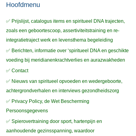
n
n
a
Hoofdmenu
a
✅ Prijslijst, catalogus items en spiritueel DNA trajecten,
r
zoals een geboortescoop, assertiviteitstraining en re-
:
integratietraject werk en levensthema begeleiding
✅ Berichten, informatie over ‘spiritueel DNA en geschikte
voeding bij meridianenkrachtverlies en aurazwakheden
✅ Contact
✅ Nieuws van spiritueel opvoeden en wedergeboorte,
achtergrondverhalen en interviews gezondheidszorg
✅ Privacy Policy, de Wet Bescherming
Persoonsgegevens
✅ Spierovertraining door sport, hartenpijn en
aanhoudende gezinsspanning, waardoor