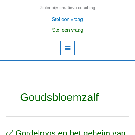
Ga
Zielenpijn creatieve coaching
Hoofdmenu
naar
de
Stel een vraag
inhoud
Stel een vraag
Goudsbloemzalf
✅ Gordelroos en het geheim van
✅