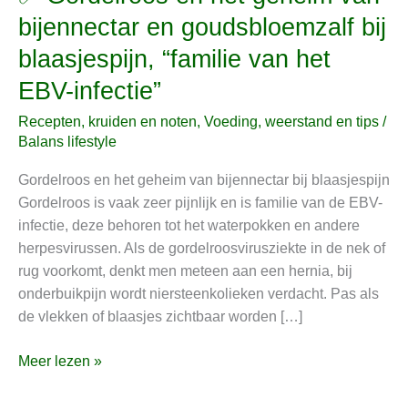
Gordelroos
bijennectar en goudsbloemzalf bij
en
blaasjespijn, “familie van het
het
geheim
EBV-infectie”
van
Recepten, kruiden en noten
,
Voeding, weerstand en tips
/
bijennectar
Balans lifestyle
en
goudsbloemzalf
Gordelroos en het geheim van bijennectar bij blaasjespijn
bij
Gordelroos is vaak zeer pijnlijk en is familie van de EBV-
blaasjespijn,
infectie, deze behoren tot het waterpokken en andere
“familie
herpesvirussen. Als de gordelroosvirusziekte in de nek of
van
rug voorkomt, denkt men meteen aan een hernia, bij
het
onderbuikpijn wordt niersteenkolieken verdacht. Pas als
EBV-
de vlekken of blaasjes zichtbaar worden […]
infectie”
Meer lezen »