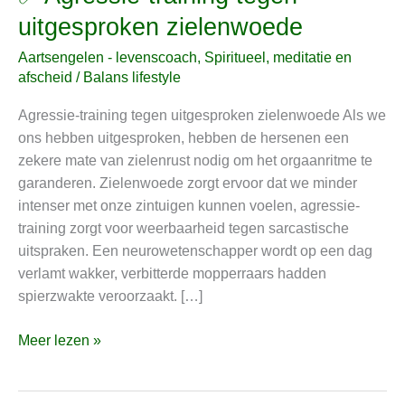
Agressie-
uitgesproken zielenwoede
training
Aartsengelen - levenscoach
,
Spiritueel, meditatie en
tegen
afscheid
/
Balans lifestyle
uitgesproken
zielenwoede
Agressie-training tegen uitgesproken zielenwoede Als we
ons hebben uitgesproken, hebben de hersenen een
zekere mate van zielenrust nodig om het orgaanritme te
garanderen. Zielenwoede zorgt ervoor dat we minder
intenser met onze zintuigen kunnen voelen, agressie-
training zorgt voor weerbaarheid tegen sarcastische
uitspraken. Een neurowetenschapper wordt op een dag
verlamt wakker, verbitterde mopperraars hadden
spierzwakte veroorzaakt. […]
Meer lezen »