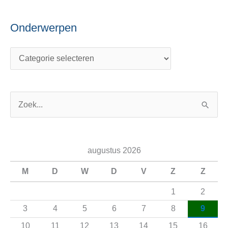
Onderwerpen
Z
o
e
augustus 2026
k
n
M
D
W
D
V
Z
Z
a
1
2
a
3
4
5
6
7
8
9
r
10
11
12
13
14
15
16