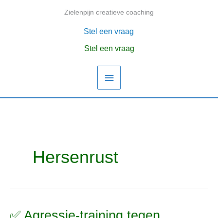
Ga
Zielenpijn creatieve coaching
Hoofdmenu
naar
de
Stel een vraag
inhoud
Stel een vraag
Hersenrust
✅ Agressie-training tegen
✅