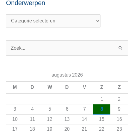
Onderwerpen
Z
o
e
augustus 2026
k
n
M
D
W
D
V
Z
Z
a
1
2
a
3
4
5
6
7
8
9
r
10
11
12
13
14
15
16
:
17
18
19
20
21
22
23