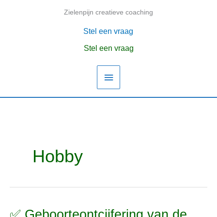
Ga
Zielenpijn creatieve coaching
Hoofdmenu
naar
de
Stel een vraag
inhoud
Stel een vraag
Hobby
✅ Geboorteontcijfering van de
✅