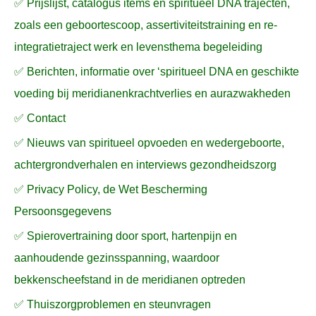
✅ Prijslijst, catalogus items en spiritueel DNA trajecten,
r
zoals een geboortescoop, assertiviteitstraining en re-
:
integratietraject werk en levensthema begeleiding
✅ Berichten, informatie over ‘spiritueel DNA en geschikte
voeding bij meridianenkrachtverlies en aurazwakheden
✅ Contact
✅ Nieuws van spiritueel opvoeden en wedergeboorte,
achtergrondverhalen en interviews gezondheidszorg
✅ Privacy Policy, de Wet Bescherming
Persoonsgegevens
✅ Spierovertraining door sport, hartenpijn en
aanhoudende gezinsspanning, waardoor
bekkenscheefstand in de meridianen optreden
✅ Thuiszorgproblemen en steunvragen