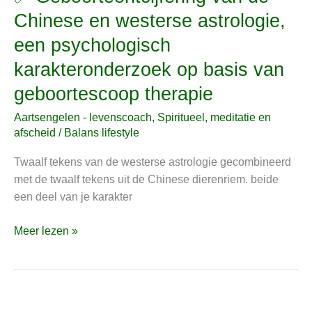
Geboorteontcijfering
Chinese en westerse astrologie,
van
een psychologisch
de
Chinese
karakteronderzoek op basis van
en
geboortescoop therapie
westerse
astrologie,
Aartsengelen - levenscoach
,
Spiritueel, meditatie en
een
afscheid
/
Balans lifestyle
psychologisch
Twaalf tekens van de westerse astrologie gecombineerd
karakteronderzoek
met de twaalf tekens uit de Chinese dierenriem. beide
op
een deel van je karakter
basis
van
Meer lezen »
geboortescoop
therapie