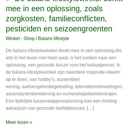
De
mee in een oplossing, zoals
balans-
zorgkosten, familieconflicten,
lifestylewinkel
denkt
pesticiden en seizoengroenten
mee
Winkel - Shop
/
Balans lifestyle
in
een
De balans-lifestylewinkel denkt mee in een oplossing Als
oplossing,
iets in het leven niet meer past, is het zoeken naar een
zoals
oplossing, een gezonde keuze voor het loslaatproces. In
zorgkosten,
de balans-lifestylewinkel zijn meerdere inspiratie ideeën
familieconflicten,
op te doen, van hobby’s, auraentiteit
pesticiden
wering, aartsengelenbegeleiding, totemdierontmoetingen,
en
ascendantenberekening en numerologieberekeningen.
seizoengroenten
Een tijdelijke tussenstappenoplossing kan een richting
aanwijzen van gezonde leefstijlkeuzes, […]
Meer lezen »