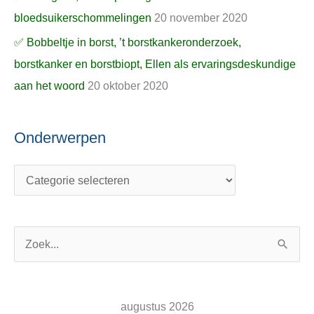
bloedsuikerschommelingen
20 november 2020
✅ Bobbeltje in borst, ’t borstkankeronderzoek,
borstkanker en borstbiopt, Ellen als ervaringsdeskundige
aan het woord
20 oktober 2020
Onderwerpen
Z
o
e
augustus 2026
k