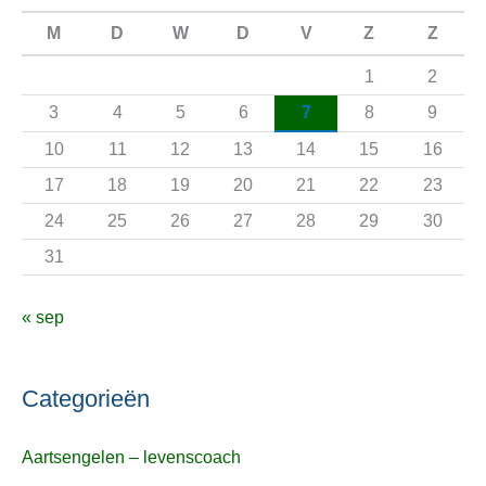
n
M
D
W
D
V
Z
Z
a
1
2
a
3
4
5
6
7
8
9
r
10
11
12
13
14
15
16
:
17
18
19
20
21
22
23
24
25
26
27
28
29
30
31
« sep
Categorieën
Aartsengelen – levenscoach