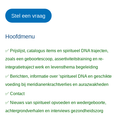
r
e
o
i
r
e
Stel een vraag
e
p
k
ë
e
n
n
n
a
Hoofdmenu
a
✅ Prijslijst, catalogus items en spiritueel DNA trajecten,
r
zoals een geboortescoop, assertiviteitstraining en re-
:
integratietraject werk en levensthema begeleiding
✅ Berichten, informatie over ‘spiritueel DNA en geschikte
voeding bij meridianenkrachtverlies en aurazwakheden
✅ Contact
✅ Nieuws van spiritueel opvoeden en wedergeboorte,
achtergrondverhalen en interviews gezondheidszorg