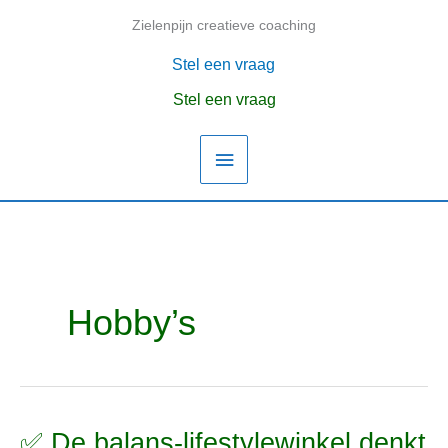
Ga
Zielenpijn creatieve coaching
Hoofdmenu
naar
de
Stel een vraag
inhoud
Stel een vraag
Hobby’s
✅ De balans-lifestylewinkel denkt
✅