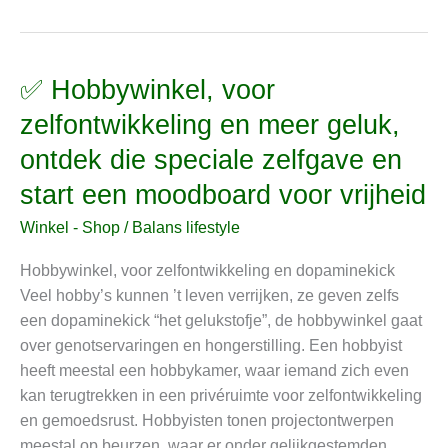
✅ Hobbywinkel, voor
✅
Hobbywinkel,
zelfontwikkeling en meer geluk,
voor
ontdek die speciale zelfgave en
zelfontwikkeling
en
start een moodboard voor vrijheid
meer
Winkel - Shop
/
Balans lifestyle
geluk,
ontdek
Hobbywinkel, voor zelfontwikkeling en dopaminekick
die
Veel hobby’s kunnen ’t leven verrijken, ze geven zelfs
speciale
een dopaminekick “het gelukstofje”, de hobbywinkel gaat
zelfgave
over genotservaringen en hongerstilling. Een hobbyist
en
heeft meestal een hobbykamer, waar iemand zich even
start
kan terugtrekken in een privéruimte voor zelfontwikkeling
een
en gemoedsrust. Hobbyisten tonen projectontwerpen
moodboard
meestal op beurzen, waar er onder gelijkgestemden