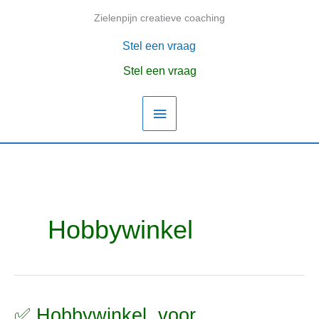
Ga
Zielenpijn creatieve coaching
Hoofdmenu
naar
de
Stel een vraag
inhoud
Stel een vraag
Hobbywinkel
✅ Hobbywinkel, voor
✅