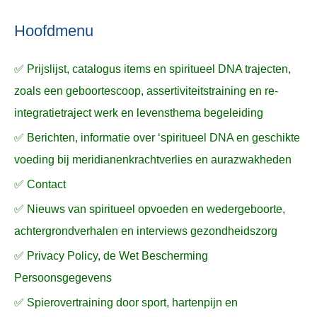
ë
e
n
n
n
a
Hoofdmenu
a
✅ Prijslijst, catalogus items en spiritueel DNA trajecten,
r
zoals een geboortescoop, assertiviteitstraining en re-
:
integratietraject werk en levensthema begeleiding
✅ Berichten, informatie over ‘spiritueel DNA en geschikte
voeding bij meridianenkrachtverlies en aurazwakheden
✅ Contact
✅ Nieuws van spiritueel opvoeden en wedergeboorte,
achtergrondverhalen en interviews gezondheidszorg
✅ Privacy Policy, de Wet Bescherming
Persoonsgegevens
✅ Spierovertraining door sport, hartenpijn en