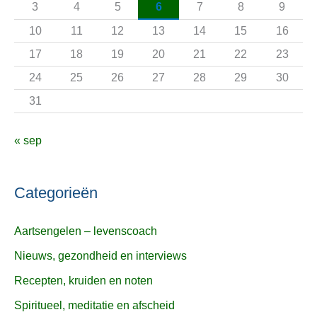
3
4
5
6
7
8
9
r
10
11
12
13
14
15
16
:
17
18
19
20
21
22
23
24
25
26
27
28
29
30
31
« sep
Categorieën
Aartsengelen – levenscoach
Nieuws, gezondheid en interviews
Recepten, kruiden en noten
Spiritueel, meditatie en afscheid