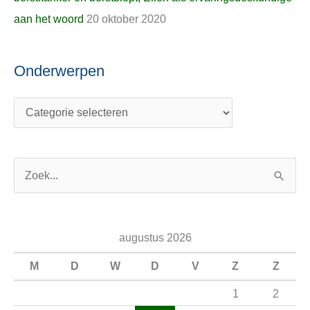
aan het woord
20 oktober 2020
Onderwerpen
Z
o
e
augustus 2026
k
n
M
D
W
D
V
Z
Z
a
1
2
a