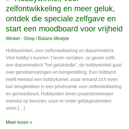
Hobbywinkel,
zelfontwikkeling en meer geluk,
voor
ontdek die speciale zelfgave en
zelfontwikkeling
en
start een moodboard voor vrijheid
meer
Winkel - Shop
/
Balans lifestyle
geluk,
ontdek
Hobbywinkel, voor zelfontwikkeling en dopaminekick
die
Veel hobby’s kunnen ’t leven verrijken, ze geven zelfs
speciale
een dopaminekick “het gelukstofje”, de hobbywinkel gaat
zelfgave
over genotservaringen en hongerstilling. Een hobbyist
en
heeft meestal een hobbykamer, waar iemand zich even
start
kan terugtrekken in een privéruimte voor zelfontwikkeling
een
en gemoedsrust. Hobbyisten tonen projectontwerpen
moodboard
meestal op beurzen, waar er onder gelijkgestemden
voor
soms […]
vrijheid
Meer lezen »