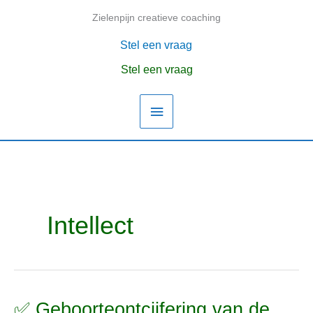
Ga
Zielenpijn creatieve coaching
Hoofdmenu
naar
de
Stel een vraag
inhoud
Stel een vraag
Intellect
✅ Geboorteontcijfering van de
✅