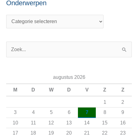
Onderwerpen
Z
o
e
augustus 2026
k
n
M
D
W
D
V
Z
Z
a
1
2
a
3
4
5
6
7
8
9
r
10
11
12
13
14
15
16
:
17
18
19
20
21
22
23