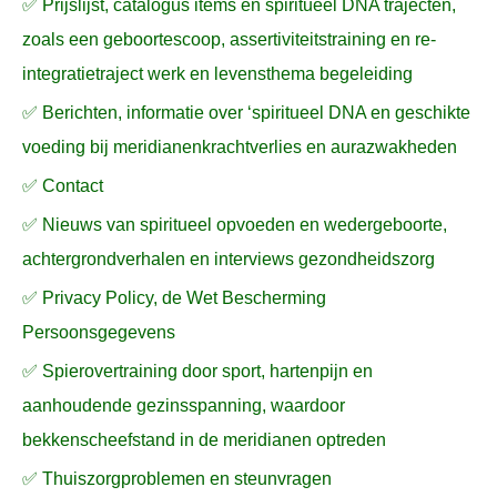
✅ Prijslijst, catalogus items en spiritueel DNA trajecten,
r
zoals een geboortescoop, assertiviteitstraining en re-
:
integratietraject werk en levensthema begeleiding
✅ Berichten, informatie over ‘spiritueel DNA en geschikte
voeding bij meridianenkrachtverlies en aurazwakheden
✅ Contact
✅ Nieuws van spiritueel opvoeden en wedergeboorte,
achtergrondverhalen en interviews gezondheidszorg
✅ Privacy Policy, de Wet Bescherming
Persoonsgegevens
✅ Spierovertraining door sport, hartenpijn en
aanhoudende gezinsspanning, waardoor
bekkenscheefstand in de meridianen optreden
✅ Thuiszorgproblemen en steunvragen