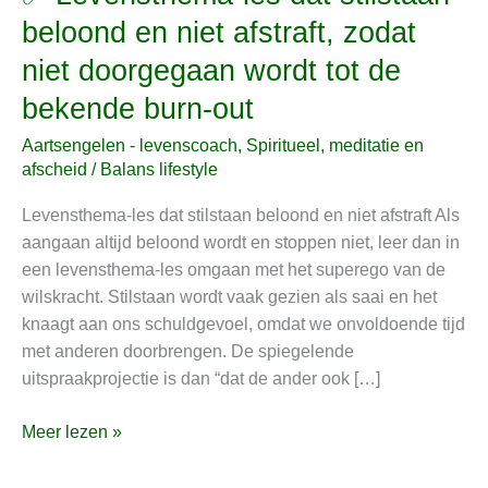
Levensthema-
beloond en niet afstraft, zodat
les
niet doorgegaan wordt tot de
dat
stilstaan
bekende burn-out
beloond
Aartsengelen - levenscoach
,
Spiritueel, meditatie en
en
afscheid
/
Balans lifestyle
niet
afstraft,
Levensthema-les dat stilstaan beloond en niet afstraft Als
zodat
aangaan altijd beloond wordt en stoppen niet, leer dan in
niet
een levensthema-les omgaan met het superego van de
doorgegaan
wilskracht. Stilstaan wordt vaak gezien als saai en het
wordt
knaagt aan ons schuldgevoel, omdat we onvoldoende tijd
tot
met anderen doorbrengen. De spiegelende
de
uitspraakprojectie is dan “dat de ander ook […]
bekende
burn-
Meer lezen »
out