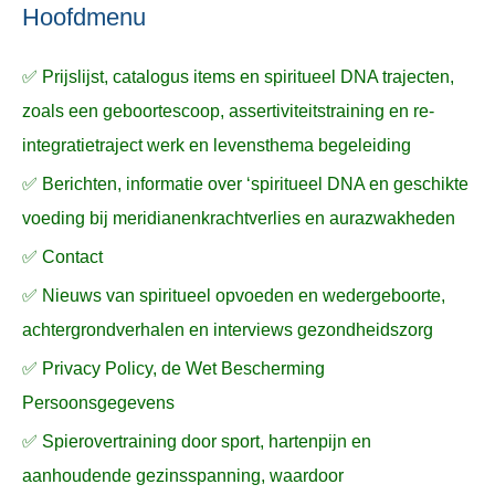
n
n
a
Hoofdmenu
a
✅ Prijslijst, catalogus items en spiritueel DNA trajecten,
r
zoals een geboortescoop, assertiviteitstraining en re-
:
integratietraject werk en levensthema begeleiding
✅ Berichten, informatie over ‘spiritueel DNA en geschikte
voeding bij meridianenkrachtverlies en aurazwakheden
✅ Contact
✅ Nieuws van spiritueel opvoeden en wedergeboorte,
achtergrondverhalen en interviews gezondheidszorg
✅ Privacy Policy, de Wet Bescherming
Persoonsgegevens
✅ Spierovertraining door sport, hartenpijn en
aanhoudende gezinsspanning, waardoor