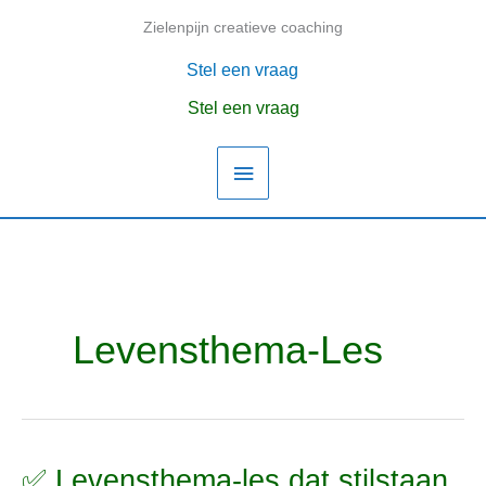
Ga
Zielenpijn creatieve coaching
Hoofdmenu
naar
de
Stel een vraag
inhoud
Stel een vraag
Levensthema-Les
✅ Levensthema-les dat stilstaan
✅