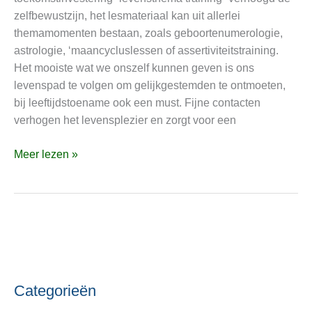
spiritueel
zelfbewustzijn, het lesmateriaal kan uit allerlei
DNA
themamomenten bestaan, zoals geboortenumerologie,
en
astrologie, ‘maancycluslessen of assertiviteitstraining.
geboortenummerberekening
Het mooiste wat we onszelf kunnen geven is ons
levenspad te volgen om gelijkgestemden te ontmoeten,
bij leeftijdstoename ook een must. Fijne contacten
verhogen het levensplezier en zorgt voor een
Meer lezen »
Categorieën
C
O
a
n