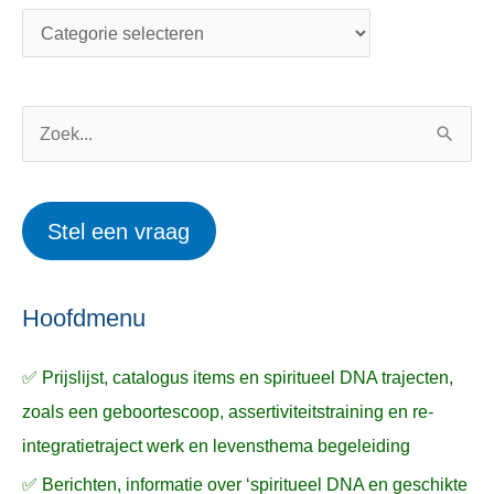
t
d
e
e
g
r
o
w
Z
r
e
o
i
r
e
Stel een vraag
e
p
k
ë
e
n
n
n
a
Hoofdmenu
a
✅ Prijslijst, catalogus items en spiritueel DNA trajecten,
r
zoals een geboortescoop, assertiviteitstraining en re-
:
integratietraject werk en levensthema begeleiding
✅ Berichten, informatie over ‘spiritueel DNA en geschikte