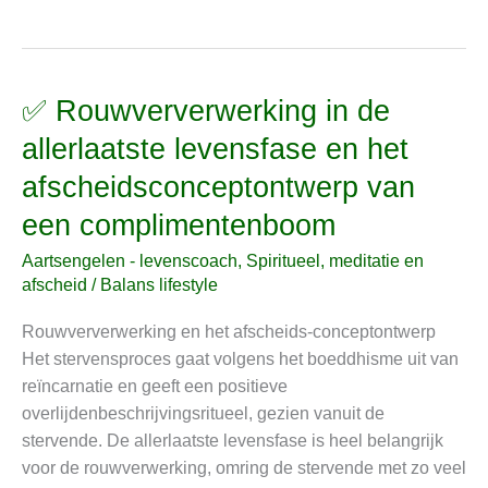
✅ Rouwververwerking in de
✅
Rouwververwerking
allerlaatste levensfase en het
in
afscheidsconceptontwerp van
de
allerlaatste
een complimentenboom
levensfase
Aartsengelen - levenscoach
,
Spiritueel, meditatie en
en
afscheid
/
Balans lifestyle
het
afscheidsconceptontwerp
Rouwververwerking en het afscheids-conceptontwerp
van
Het stervensproces gaat volgens het boeddhisme uit van
een
reïncarnatie en geeft een positieve
complimentenboom
overlijdenbeschrijvingsritueel, gezien vanuit de
stervende. De allerlaatste levensfase is heel belangrijk
voor de rouwverwerking, omring de stervende met zo veel