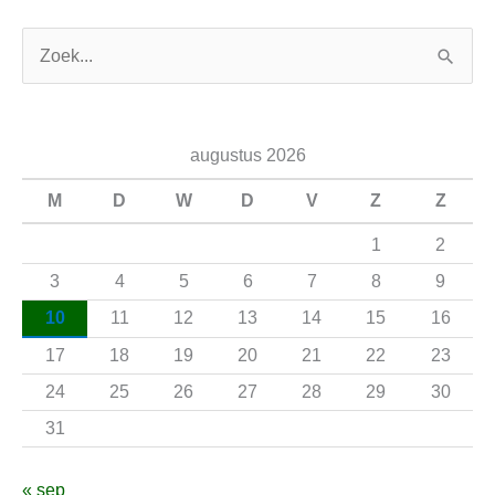
Z
o
e
augustus 2026
k
n
M
D
W
D
V
Z
Z
a
1
2
a
3
4
5
6
7
8
9
r
10
11
12
13
14
15
16
:
17
18
19
20
21
22
23
24
25
26
27
28
29
30
31
« sep