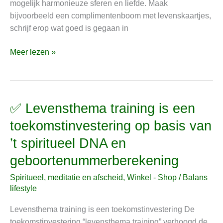
mogelijk harmonieuze sferen en liefde. Maak
bijvoorbeeld een complimentenboom met levenskaartjes,
schrijf erop wat goed is gegaan in
Meer lezen »
✅ Levensthema training is een
✅
Levensthema
toekomstinvestering op basis van
training
’t spiritueel DNA en
is
een
geboortenummerberekening
toekomstinvestering
Spiritueel, meditatie en afscheid
,
Winkel - Shop
/
Balans
op
lifestyle
basis
van
Levensthema training is een toekomstinvestering De
’t
toekomstinvestering “levensthema training” verhoogd de