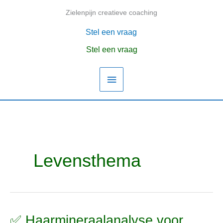
Ga
Zielenpijn creatieve coaching
Hoofdmenu
naar
de
Stel een vraag
inhoud
Stel een vraag
Levensthema
✅ Haarmineraalanalyse voor
✅