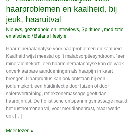
Haarmineraalanalyse
haarproblemen en kaalheid, bij
voor
jeuk, haaruitval
haarproblemen
en
Nieuws, gezondheid en interviews
,
Spiritueel, meditatie
kaalheid,
en afscheid
/
Balans lifestyle
bij
Haarmineraalanalyse voor haarproblemen en kaalheid
jeuk,
Kaalheid wijst meestal op ’t malabsorptiesyndroom, “een
haaruitval
mineralentekort”, een haarmineraalanalyse kan de vaak
onverklaarbare aandoeningen als haarpijn in kaart
brengen. Haarpruritus kan ook ontstaan bij een
jodiumtekort, een huidinfectie door luizen of door
spierovertraining, reflexzonemassage geeft dan
haarpijnrust. De holistische ontspanningsmassage maakt
het rusthormonen vrij voor meridianenrust, maar werkt
ook […]
Meer lezen »