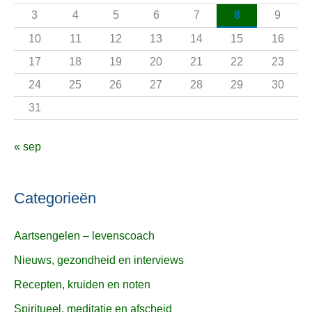
a
3
4
5
6
7
8
9
r
10
11
12
13
14
15
16
:
17
18
19
20
21
22
23
24
25
26
27
28
29
30
31
« sep
Categorieën
Aartsengelen – levenscoach
Nieuws, gezondheid en interviews
Recepten, kruiden en noten
Spiritueel, meditatie en afscheid