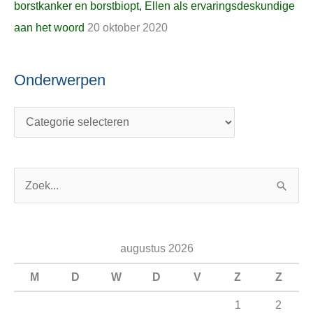
borstkanker en borstbiopt, Ellen als ervaringsdeskundige
aan het woord
20 oktober 2020
Onderwerpen
Z
o
e
augustus 2026
k
n
M
D
W
D
V
Z
Z
a
1
2