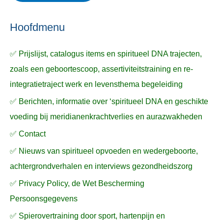
ë
e
n
n
n
a
Hoofdmenu
a
✅ Prijslijst, catalogus items en spiritueel DNA trajecten,
r
zoals een geboortescoop, assertiviteitstraining en re-
:
integratietraject werk en levensthema begeleiding
✅ Berichten, informatie over ‘spiritueel DNA en geschikte
voeding bij meridianenkrachtverlies en aurazwakheden
✅ Contact
✅ Nieuws van spiritueel opvoeden en wedergeboorte,
achtergrondverhalen en interviews gezondheidszorg
✅ Privacy Policy, de Wet Bescherming
Persoonsgegevens
✅ Spierovertraining door sport, hartenpijn en