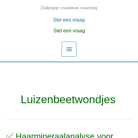
Ga
Zielenpijn creatieve coaching
Hoofdmenu
naar
de
Stel een vraag
inhoud
Stel een vraag
Luizenbeetwondjes
✅ Haarmineraalanalyse voor
✅