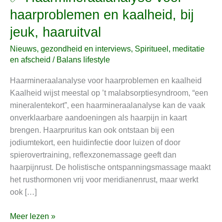
Haarmineraalanalyse
haarproblemen en kaalheid, bij
voor
jeuk, haaruitval
haarproblemen
en
Nieuws, gezondheid en interviews
,
Spiritueel, meditatie
kaalheid,
en afscheid
/
Balans lifestyle
bij
Haarmineraalanalyse voor haarproblemen en kaalheid
jeuk,
Kaalheid wijst meestal op ’t malabsorptiesyndroom, “een
haaruitval
mineralentekort”, een haarmineraalanalyse kan de vaak
onverklaarbare aandoeningen als haarpijn in kaart
brengen. Haarpruritus kan ook ontstaan bij een
jodiumtekort, een huidinfectie door luizen of door
spierovertraining, reflexzonemassage geeft dan
haarpijnrust. De holistische ontspanningsmassage maakt
het rusthormonen vrij voor meridianenrust, maar werkt
ook […]
Meer lezen »