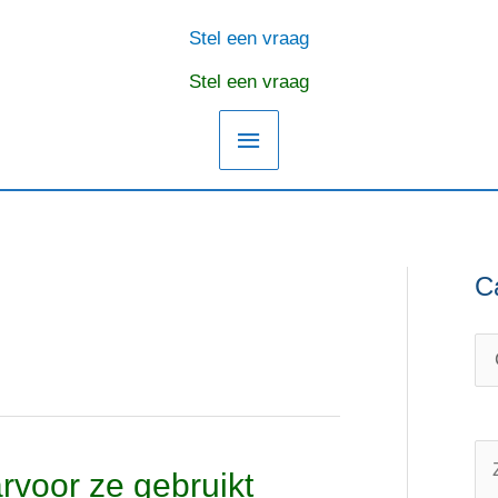
Stel een vraag
Hoofdmenu
Stel een vraag
C
C
O
a
n
t
d
e
e
g
r
o
w
Z
voor ze gebruikt