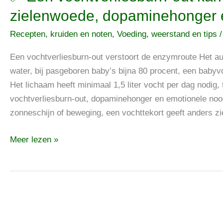
Een
zielenwoede, dopaminehonger 
vochtverliesburn-
Recepten, kruiden en noten
,
Voeding, weerstand en tips
out
kan
Een vochtverliesburn-out verstoort de enzymroute Het au
leiden
water, bij pasgeboren baby’s bijna 80 procent, een baby
tot
Het lichaam heeft minimaal 1,5 liter vocht per dag nodig
grommende
vochtverliesburn-out, dopaminehonger en emotionele noo
zielenwoede,
zonneschijn of beweging, een vochttekort geeft anders z
dopaminehonger
en
Meer lezen »
emotionele
nood