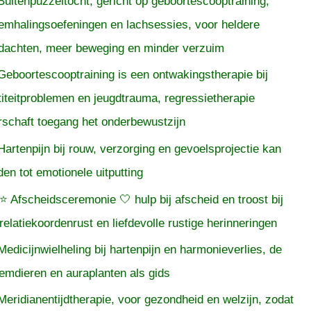
Buitenpuzzeltocht, gericht op geboortescooptraining,
emhalingsoefeningen en lachsessies, voor heldere
dachten, meer beweging en minder verzuim
Geboortescooptraining is een ontwakingstherapie bij
titeitproblemen en jeugdtrauma, regressietherapie
rschaft toegang het onderbewustzijn
Hartenpijn bij rouw, verzorging en gevoelsprojectie kan
iden tot emotionele uitputting
⭐ Afscheidsceremonie 🤍 hulp bij afscheid en troost bij
relatiekoordenrust en liefdevolle rustige herinneringen
Medicijnwielheling bij hartenpijn en harmonieverlies, de
temdieren en auraplanten als gids
Meridianentijdtherapie, voor gezondheid en welzijn, zodat