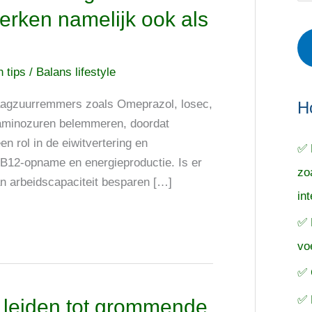
r
e
o
rken namelijk ook als
i
r
e
e
p
k
 tips
/
Balans lifestyle
ë
e
n
n
n
agzuurremmers zoals Omeprazol, losec,
a
H
 aminozuren belemmeren, doordat
a
rol in de eiwitvertering en
✅ 
r
de B12-opname en energieproductie. Is er
zo
:
an arbeidscapaciteit besparen […]
in
✅ 
vo
✅ 
✅ 
 leiden tot grommende