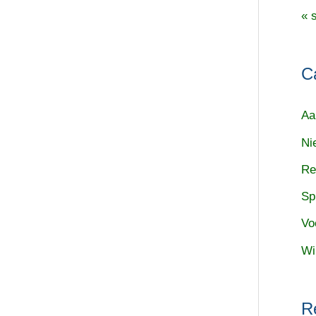
« 
C
Aa
Ni
Re
Sp
Vo
Wi
R