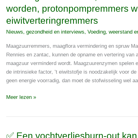
Maagzuurremmers,
worden, protonpompremmers we
weet
eiwitverteringremmers
waarvoor
ze
Nieuws, gezondheid en interviews
,
Voeding, weerstand en
gebruikt
worden,
Maagzuurremmers, maagflora vermindering en spruw Ma
protonpompremmers
Rennies en zantac, kunnen de opname en vertering van
werken
maagzuur verminderd wordt. Maagzuurenzymen spelen een 
namelijk
de intrinsieke factor, ’t eiwitstofje is noodzakelijk voor 
ook
geen energie voorradig, dan moet de stofwisseling wel a
als
Meer lezen »
eiwitverteringremmers
✅
✅ Een vochtverliesburn-out kan