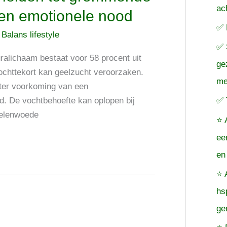
ac
en emotionele nood
✅ 
/
Balans lifestyle
✅ 
ralichaam bestaat voor 58 procent uit
ge
vochttekort kan geelzucht veroorzaken.
me
, ter voorkoming van een
✅ 
d. De vochtbehoefte kan oplopen bij
ielenwoede
⭐ 
ee
en
⭐ 
hs
ge