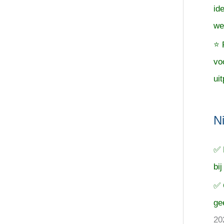
id
we
⭐ 
vo
uit
N
✅ 
bij
✅ 
ge
20