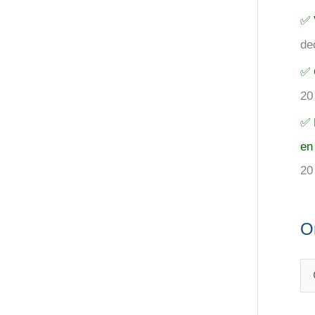
✅ 
de
✅ 
20
✅ 
en
20
O