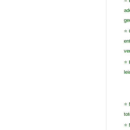
⭐ 
ad
ge
⭐ 
en
ve
⭐ 
le
⭐ 
to
⭐ 