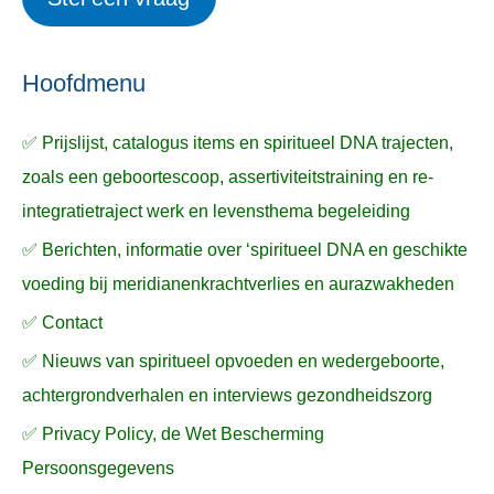
e
p
k
ë
e
n
n
n
a
Hoofdmenu
a
✅ Prijslijst, catalogus items en spiritueel DNA trajecten,
r
zoals een geboortescoop, assertiviteitstraining en re-
:
integratietraject werk en levensthema begeleiding
✅ Berichten, informatie over ‘spiritueel DNA en geschikte
voeding bij meridianenkrachtverlies en aurazwakheden
✅ Contact
✅ Nieuws van spiritueel opvoeden en wedergeboorte,
achtergrondverhalen en interviews gezondheidszorg
✅ Privacy Policy, de Wet Bescherming
Persoonsgegevens