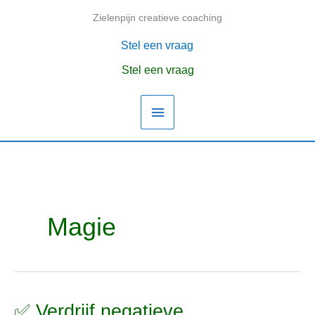
Ga
Zielenpijn creatieve coaching
Hoofdmenu
naar
de
Stel een vraag
inhoud
Stel een vraag
Magie
✅ Verdrijf negatieve
✅