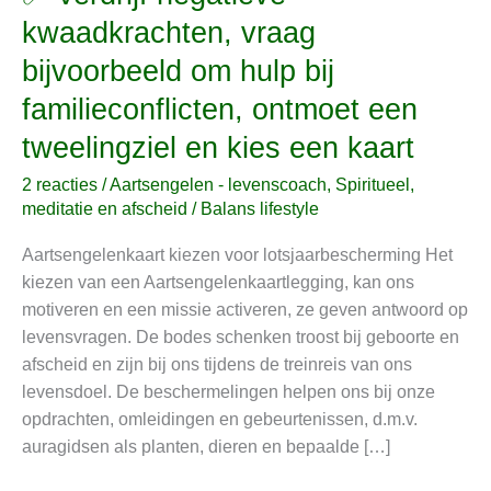
Verdrijf
kwaadkrachten, vraag
negatieve
bijvoorbeeld om hulp bij
kwaadkrachten,
vraag
familieconflicten, ontmoet een
bijvoorbeeld
tweelingziel en kies een kaart
om
hulp
2 reacties
/
Aartsengelen - levenscoach
,
Spiritueel,
bij
meditatie en afscheid
/
Balans lifestyle
familieconflicten,
Aartsengelenkaart kiezen voor lotsjaarbescherming Het
ontmoet
kiezen van een Aartsengelenkaartlegging, kan ons
een
motiveren en een missie activeren, ze geven antwoord op
tweelingziel
levensvragen. De bodes schenken troost bij geboorte en
en
afscheid en zijn bij ons tijdens de treinreis van ons
kies
levensdoel. De beschermelingen helpen ons bij onze
een
opdrachten, omleidingen en gebeurtenissen, d.m.v.
kaart
auragidsen als planten, dieren en bepaalde […]