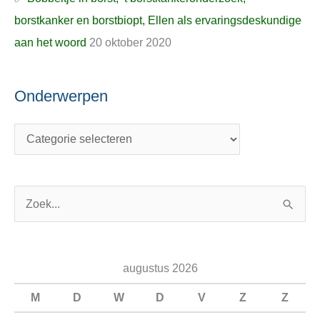
borstkanker en borstbiopt, Ellen als ervaringsdeskundige
aan het woord
20 oktober 2020
Onderwerpen
Z
o
e
augustus 2026
k
n
M
D
W
D
V
Z
Z
a