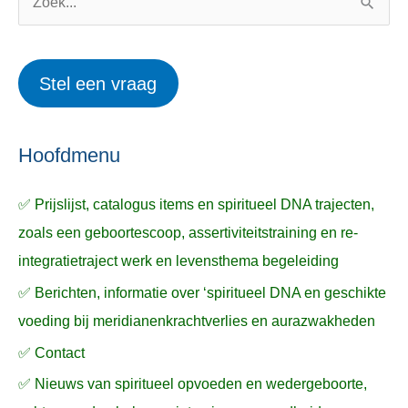
o
w
Z
r
e
o
i
r
e
Stel een vraag
e
p
k
ë
e
n
n
n
a
Hoofdmenu
a
✅ Prijslijst, catalogus items en spiritueel DNA trajecten,
r
zoals een geboortescoop, assertiviteitstraining en re-
:
integratietraject werk en levensthema begeleiding
✅ Berichten, informatie over ‘spiritueel DNA en geschikte
voeding bij meridianenkrachtverlies en aurazwakheden
✅ Contact
✅ Nieuws van spiritueel opvoeden en wedergeboorte,