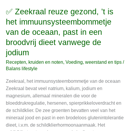
✅ Zeekraal reuze gezond, ’t is
✅
Zeekraal
het immuunsysteembommetje
reuze
van de oceaan, past in een
gezond,
’t
broodvrij dieet vanwege de
is
jodium
het
immuunsysteembommetje
Recepten, kruiden en noten
,
Voeding, weerstand en tips
/
van
Balans lifestyle
de
Zeekraal, het immuunsysteembommetje van de oceaan
oceaan,
Zeekraal bevat veel natrium, kalium, jodium en
past
magnesium, allemaal mineralen die voor de
in
bloeddrukregulatie, hersenen, spierprikkeloverdracht en
een
de schildklier. De zee groenten bevatten veel van het
broodvrij
mineraal jood en past in een brodeloos glutenintolerantie
dieet
dieet, i.v.m. de schildklierhormoonaanmaak. Het
vanwege