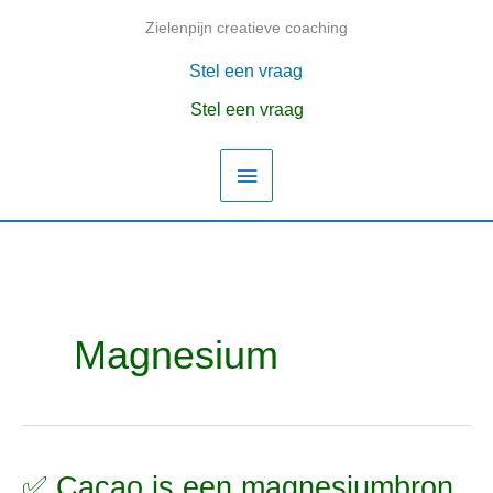
Ga
Zielenpijn creatieve coaching
Hoofdmenu
naar
de
Stel een vraag
inhoud
Stel een vraag
Magnesium
✅ Cacao is een magnesiumbron,
✅