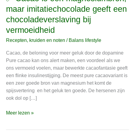
Cacao
maar imitatiechocolade geeft een
is
chocoladeverslaving bij
een
magnesiumbron,
vermoeidheid
maar
Recepten, kruiden en noten
/
Balans lifestyle
imitatiechocolade
geeft
Cacao, de beloning voor meer geluk door de dopamine
een
Pure cacao kan ons alert maken, een voordeel als we
chocoladeverslaving
ons vermoeid voelen, maar bewerkte cacaofantasie geeft
bij
een flinke insulinestijging. De meest pure cacaovariant is
vermoeidheid
een zeer goede bron van magnesium het komt de
spijsvertering en het geluk ten goede. De hersenen zijn
ook dol op […]
Meer lezen »