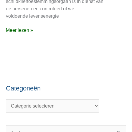
schildkliertoestemmingsorgaan is in dienst van
de
de hersenen en controleert of we
jodium
voldoende levensenergie
Meer lezen »
Categorieën
C
O
a
n
t
d
e
e
g
r