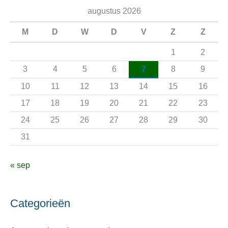
e
augustus 2026
k
n
M
D
W
D
V
Z
Z
a
1
2
a
3
4
5
6
7
8
9
r
10
11
12
13
14
15
16
:
17
18
19
20
21
22
23
24
25
26
27
28
29
30
31
« sep
Categorieën