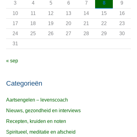
3
4
5
6
7
8
9
r
10
11
12
13
14
15
16
:
17
18
19
20
21
22
23
24
25
26
27
28
29
30
31
« sep
Categorieën
Aartsengelen – levenscoach
Nieuws, gezondheid en interviews
Recepten, kruiden en noten
Spiritueel, meditatie en afscheid