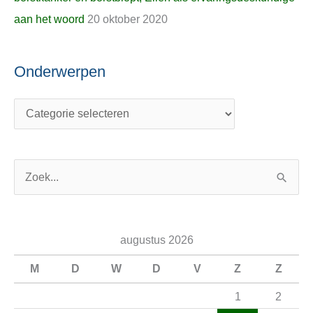
aan het woord
20 oktober 2020
Onderwerpen
Z
o
e
augustus 2026
k
n
M
D
W
D
V
Z
Z
a
1
2
a