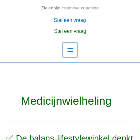
Ga
Zielenpijn creatieve coaching
Hoofdmenu
naar
de
Stel een vraag
inhoud
Stel een vraag
Medicijnwielheling
✅ De balans-lifestylewinkel denkt
✅