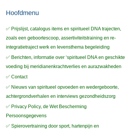
ë
e
n
n
n
a
Hoofdmenu
a
✅ Prijslijst, catalogus items en spiritueel DNA trajecten,
r
zoals een geboortescoop, assertiviteitstraining en re-
:
integratietraject werk en levensthema begeleiding
✅ Berichten, informatie over ‘spiritueel DNA en geschikte
voeding bij meridianenkrachtverlies en aurazwakheden
✅ Contact
✅ Nieuws van spiritueel opvoeden en wedergeboorte,
achtergrondverhalen en interviews gezondheidszorg
✅ Privacy Policy, de Wet Bescherming
Persoonsgegevens
✅ Spierovertraining door sport, hartenpijn en