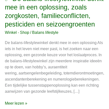
De
mee in een oplossing, zoals
balans-
zorgkosten, familieconflicten,
lifestylewinkel
denkt
pesticiden en seizoengroenten
mee
Winkel - Shop
/
Balans lifestyle
in
een
De balans-lifestylewinkel denkt mee in een oplossing Als
oplossing,
iets in het leven niet meer past, is het zoeken naar een
zoals
oplossing, een gezonde keuze voor het loslaatproces. In
zorgkosten,
de balans-lifestylewinkel zijn meerdere inspiratie ideeën
familieconflicten,
op te doen, van hobby’s, auraentiteit
pesticiden
wering, aartsengelenbegeleiding, totemdierontmoetingen,
en
ascendantenberekening en numerologieberekeningen.
seizoengroenten
Een tijdelijke tussenstappenoplossing kan een richting
aanwijzen van gezonde leefstijlkeuzes, […]
Meer lezen »